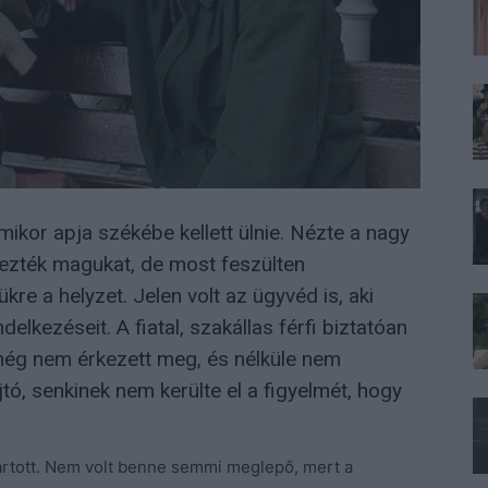
 amikor apja székébe kellett ülnie. Nézte a nagy
rezték magukat, de most feszülten
kre a helyzet. Jelen volt az ügyvéd is, aki
lkezéseit. A fiatal, szakállas férfi biztatóan
 még nem érkezett meg, és nélküle nem
jtó, senkinek nem kerülte el a figyelmét, hogy
tartott. Nem volt benne semmi meglepő, mert a