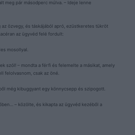
lalt meg pár másodperc múlva. – Ideje lenne
 az özvegy, és táskájából apró, ezüstkeretes tükröt
kacéran az ügyvéd felé fordult:
es mosollyal.
k szól! – mondta a férfi és felemelte a másikat, amely
ell felolvasnom, csak az öné.
ből még kibuggyant egy könnycsepp és szipogott.
tőben… – közölte, és kikapta az ügyvéd kezéből a