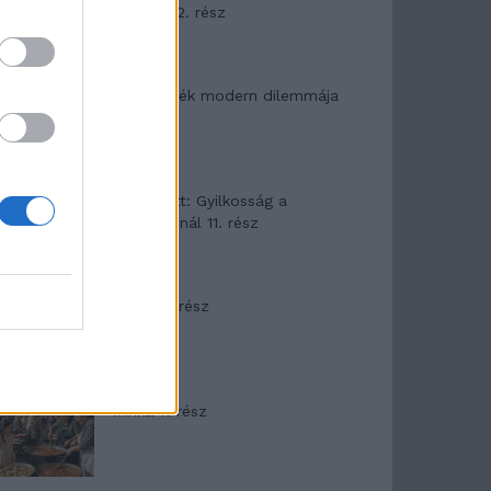
mítosza 2. rész
Az ereklyék modern dilemmája
T. Barnett: Gyilkosság a
Garda-tónál 11. rész
Minka 8. rész
Minka 7. rész