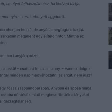
két, amelyet felhasználhatsz, ha kedved tartja.
, mennyire szeret, ehelyett aggódott.
 odarohanjon hozzá, de anyósa megfogta a karját.
sarkában megjelent egy elítélő fintor. Mintha az
olna.
nem mert anyjára nézni.
az eskü! – csattant fel az asszony. – Vannak dolgok,
ngál minden nap megváltoztatni az arcát, nem igaz?
t egy rossz szappanoperában. Anyósa és apósa maga
át ostoba döntésük miatt megkeserítették a lányukét.
az igazságtalanság.