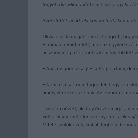
tegyél róla. Elkülönítettem neked egy kis tő
Szeretettel: apád, aki sosem tudta kimutatni
Olívia elsírta magát. Tamás felugrott, hogy
Finoman nemet intett, mire az ügyvéd szája 
asszony még a férjénél is keményebb lett v
– Apa, ez gonoszság! – suttogta a lány, de 
– Nem az, csak nem fogod fel, hogy az eskü, 
amelyek örökre szólnak. Az ember nem roha
Tamásra nézett, aki úgy érezte magát, min
volt a kiismerhetetlen szörnyeteg, akik saj
Miféle szülők ezek, kiabált legbelül benne 