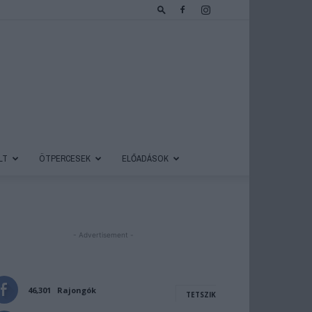
LT
ÖTPERCESEK
ELŐADÁSOK
- Advertisement -
46,301
Rajongók
TETSZIK