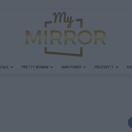
ATALE
PRETTY WOMAN
MAN POWER
FRUZSIFITT
KU
MyMirror
Magazin