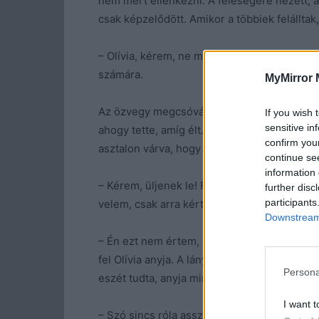
nem mert ellenkezni. A feleségére nézett, a
csak képzelődött. Amikor a többiek felálltak,
– Olívia, kérem, ne menjen el, de az édesany
számára.
MyMirror 
Az özvegy megcsóválta a fejét. Nem, a férje
If you wish 
sensitive in
ahogy tette, amíg élt. Megigazította elegán
confirm you
asztalon várva, hogy hamar magukra maradj
continue se
information 
– Kérem, üljenek le! Felolvasom, amit nála
further disc
participants
velem, csak arra kért, hogy tegyem meg, ha
Downstream 
– Én ezt nem értem, kedves András! Mintha 
fel Olívia anyja. A lány meglepetten hallotta
Persona
eszét tudta, anyja mindig hallgatott vagy a 
I want t
– Szó sincs róla asszonyom, ez így szokás…