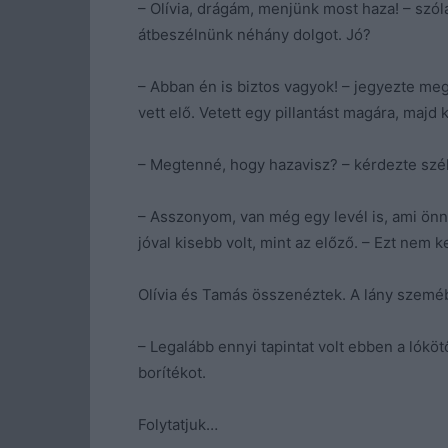
– Olívia, drágám, menjünk most haza! – szó
átbeszélnünk néhány dolgot. Jó?
– Abban én is biztos vagyok! – jegyezte meg
vett elő. Vetett egy pillantást magára, majd 
– Megtenné, hogy hazavisz? – kérdezte szél
– Asszonyom, van még egy levél is, ami önne
jóval kisebb volt, mint az előző. – Ezt nem k
Olívia és Tamás összenéztek. A lány szemé
– Legalább ennyi tapintat volt ebben a lókö
borítékot.
Folytatjuk…