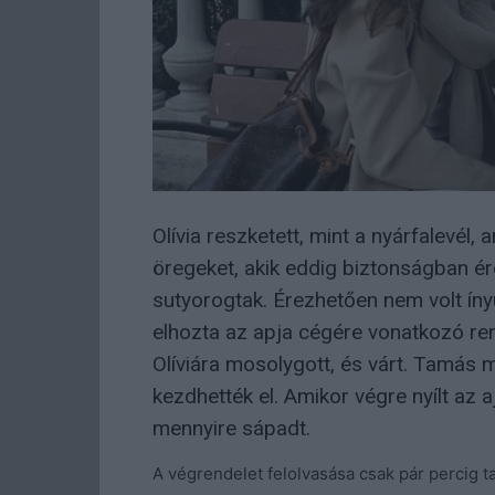
Olívia reszketett, mint a nyárfalevél,
öregeket, akik eddig biztonságban é
sutyorogtak. Érezhetően nem volt ínyü
elhozta az apja cégére vonatkozó rende
Olíviára mosolygott, és várt. Tamás
kezdhették el. Amikor végre nyílt az a
mennyire sápadt.
A végrendelet felolvasása csak pár percig 