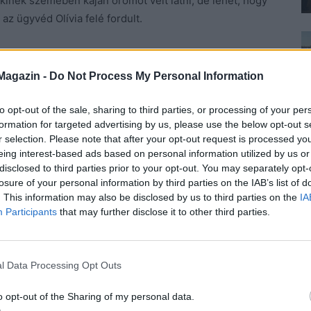
kinek szemében kaján örömöt vélt látni, de lehet, hogy
 az ügyvéd Olívia felé fordult.
ja és a férje se. Van még egy lezárt boríték az önök
Magazin -
Do Not Process My Personal Information
, nem hagyhatott mindent annyiban. Irányítani akart,
to opt-out of the sale, sharing to third parties, or processing of your per
formation for targeted advertising by us, please use the below opt-out s
s, fekete kosztümjét, és idegesen dobolni kezdett az
r selection. Please note that after your opt-out request is processed y
anak.
eing interest-based ads based on personal information utilized by us or
disclosed to third parties prior to your opt-out. You may separately opt-
m hagyott az elhunyt! Tartalmát nem beszélte meg
losure of your personal information by third parties on the IAB’s list of
. This information may also be disclosed by us to third parties on the
IA
 bármi történne vele.
Participants
that may further disclose it to other third parties.
magában jobban bízott volna, mint bennünk! – csattant
, hogy ilyen élesen is tud szólni, ugyanis amióta csak
l Data Processing Opt Outs
közöny álcája mögé bújt.
o opt-out of the Sharing of my personal data.
 De nyitom is, és olvasom, hogy eloszlassam a