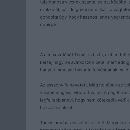
tulajdonosa viccnek szánta, és ezt közölte 
örökké él, bár dolgozni nem akart a végtel
gondolta úgy, hogy hasznos lenne végrendel
újraírják.
A cég vezetését Tamásra bízta, akiben felté
kérte, hogy ne avatkozzon bele, mert eddig 
hagyott, amelyet havonta folyósítanak majd
Az asszony felnevetett. Még holtában se vol
valamit magával vihetett volna. A cég fő ré
legfeljebb annyi, hogy nem kötekedik velük 
hozzáállásukkal.
Tamás arcába visszatért az élet. Megint nem