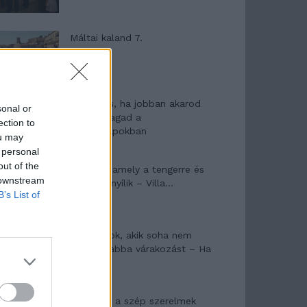
Máltai kaland 7.
10 tanács, ha jobban akarod
sonal or
érezni magad a
ection to
hétköznapokban
ou may
 personal
out of the
Egy ház, amely a tengerre és
 downstream
a fényre nyílik – Villa...
B’s List of
A családok, akik soha nem
hagyták abba várakozást – Ha
egy...
Panna és a szép szerelmek