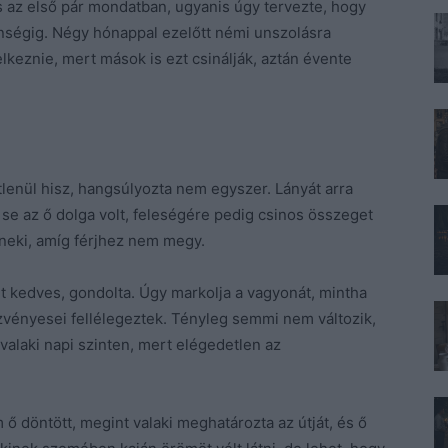
is az első pár mondatban, ugyanis úgy tervezte, hogy
enségig. Négy hónappal ezelőtt némi unszolásra
keznie, mert mások is ezt csinálják, aztán évente
tlenül hisz, hangsúlyozta nem egyszer. Lányát arra
se az ő dolga volt, feleségére pedig csinos összeget
 neki, amíg férjhez nem megy.
t kedves, gondolta. Úgy markolja a vagyonát, mintha
szvényesei fellélegeztek. Tényleg semmi nem változik,
valaki napi szinten, mert elégedetlen az
 ő döntött, megint valaki meghatározta az útját, és ő