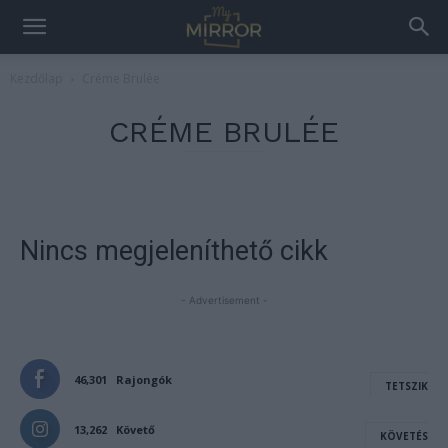
Kezdőlap
Créme Brulée
CRÉME BRULÉE
Nincs megjeleníthető cikk
- Advertisement -
46,301
Rajongók
TETSZIK
13,262
Követő
KÖVETÉS