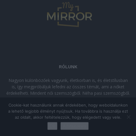
RÓLUNK
Nagyon különbözőek vagyunk, életkorban is, és életstílusban
is, így megpróbáljuk lefedni az összes témát, ami a nőket
érdekelheti. Mindent női szemszögből. Néha pasi szemszögből.
Néha komolyan, néha szórakozva. Olvass minket, ha egy kis
Cookie-kat használunk annak érdekében, hogy weboldalunkon
kikapcsolódásra vágysz!
a lehető legjobb élményt nyújtsuk. Ha továbbra is használja ezt
az oldalt, akkor feltételezzük, hogy elégedett vagy vele.
© Copyright 2026 - mymirror.hu
ADATKEZELÉSI TÁJÉKOZTATÓ
|
Ok
Adatkezelés
Impresszum