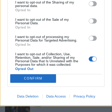
I want to opt-out of the Sharing of my
Panna és a szép szerelmek mítosza 3.
personal data.
Opted In
I want to opt-out of the Sale of my
Personal Data.
Opted In
Képtelenek vagyunk felnőni a felnőtt élet
kihívásaihoz?
I want to opt-out of processing my
Personal Data for Targeted Advertising.
Opted In
Altatógázos rablások Olaszországban
I want to opt-out of Collection, Use,
Retention, Sale, and/or Sharing of my
Personal Data that Is Unrelated with the
Purposes for which it was collected.
Opted Out
A kislány, akit nem védett meg senki –
CONFIRM
Lyhanna története
Data Deletion
Data Access
Privacy Policy
T. Barnett: Gyilkosság a Garda-tónál 12.
rész