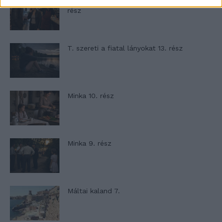
T. Barnett: Gyilkosság a Garda-tónál 12.
rész
T. szereti a fiatal lányokat 13. rész
Minka 10. rész
Minka 9. rész
Máltai kaland 7.