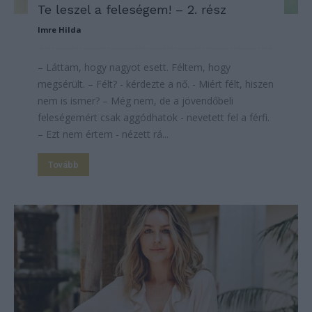
Te leszel a feleségem! – 2. rész
Imre Hilda
– Láttam, hogy nagyot esett. Féltem, hogy
megsérült. – Félt? - kérdezte a nő. - Miért félt, hiszen
nem is ismer? – Még nem, de a jövendőbeli
feleségemért csak aggódhatok - nevetett fel a férfi.
– Ezt nem értem - nézett rá...
Tovább