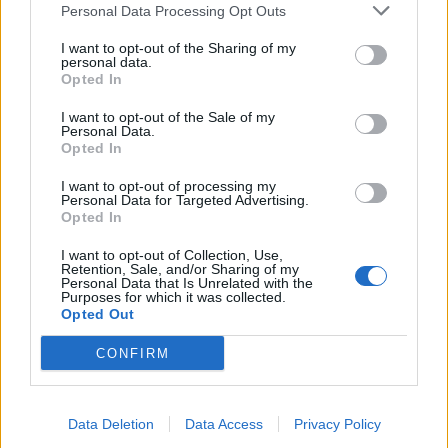
Personal Data Processing Opt Outs
I want to opt-out of the Sharing of my
personal data.
Panna és a szép szerelmek mítosza 3.
Opted In
I want to opt-out of the Sale of my
Personal Data.
Opted In
Képtelenek vagyunk felnőni a felnőtt élet
kihívásaihoz?
I want to opt-out of processing my
Personal Data for Targeted Advertising.
Opted In
I want to opt-out of Collection, Use,
Altatógázos rablások Olaszországban
Retention, Sale, and/or Sharing of my
Personal Data that Is Unrelated with the
Purposes for which it was collected.
Opted Out
A kislány, akit nem védett meg senki –
CONFIRM
Lyhanna története
Data Deletion
Data Access
Privacy Policy