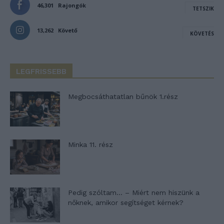
46,301
Rajongók
TETSZIK
13,262
Követő
KÖVETÉS
LEGFRISSEBB
Megbocsáthatatlan bűnök 1.rész
Minka 11. rész
Pedig szóltam… – Miért nem hiszünk a
nőknek, amikor segítséget kérnek?