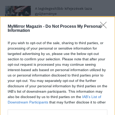
A legidegesítőbb kifejezések laza
gyűjteménye
MyMirror Magazin -
Do Not Process My Personal
Information
Elyna Robbs: Adéle és az örökölt árnyak
13. rész
If you wish to opt-out of the sale, sharing to third parties, or
processing of your personal or sensitive information for
targeted advertising by us, please use the below opt-out
Woody Allen megosztó zsenialitása
section to confirm your selection. Please note that after your
opt-out request is processed you may continue seeing
interest-based ads based on personal information utilized by
us or personal information disclosed to third parties prior to
your opt-out. You may separately opt-out of the further
A világ legismertebb ruhái
disclosure of your personal information by third parties on the
IAB’s list of downstream participants. This information may
also be disclosed by us to third parties on the
IAB’s List of
Downstream Participants
that may further disclose it to other
Nyár, nevetés, anekdoták
third parties.