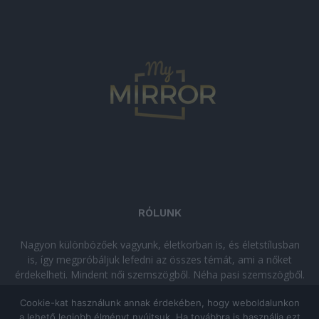
RÓLUNK
Nagyon különbözőek vagyunk, életkorban is, és életstílusban
is, így megpróbáljuk lefedni az összes témát, ami a nőket
érdekelheti. Mindent női szemszögből. Néha pasi szemszögből.
Néha komolyan, néha szórakozva. Olvass minket, ha egy kis
Cookie-kat használunk annak érdekében, hogy weboldalunkon
kikapcsolódásra vágysz!
a lehető legjobb élményt nyújtsuk. Ha továbbra is használja ezt