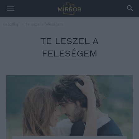
Kezdőlap
Te leszel a feleségem
TE LESZEL A
FELESÉGEM