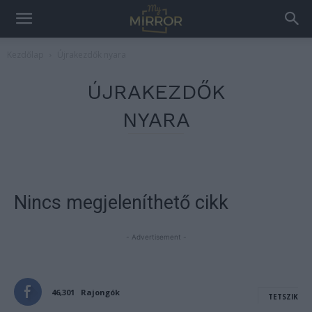
Kezdőlap
Újrakezdők nyara
ÚJRAKEZDŐK
NYARA
Nincs megjeleníthető cikk
- Advertisement -
46,301
Rajongók
TETSZIK