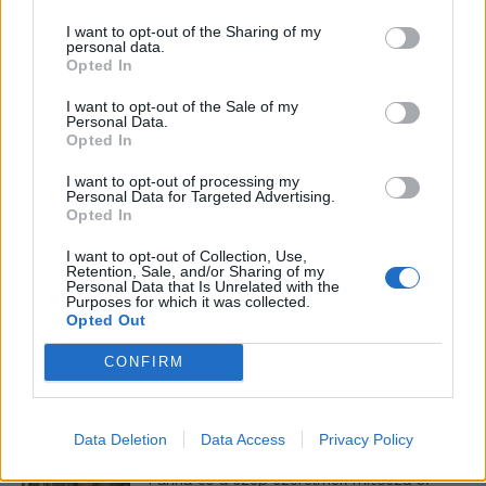
I want to opt-out of the Sharing of my
personal data.
Elyna Robbs: Adéle és az örökölt árnyak
Opted In
13. rész
I want to opt-out of the Sale of my
Personal Data.
Opted In
Woody Allen megosztó zsenialitása
I want to opt-out of processing my
Personal Data for Targeted Advertising.
Opted In
I want to opt-out of Collection, Use,
Retention, Sale, and/or Sharing of my
A világ legismertebb ruhái
Personal Data that Is Unrelated with the
Purposes for which it was collected.
Opted Out
CONFIRM
Nyár, nevetés, anekdoták
Data Deletion
Data Access
Privacy Policy
Panna és a szép szerelmek mítosza 3.