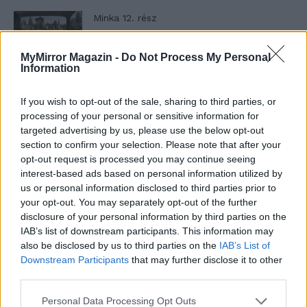
Minka 12. rész
MyMirror Magazin -
Do Not Process My Personal
Information
Minka 11. rész
If you wish to opt-out of the sale, sharing to third parties, or
processing of your personal or sensitive information for
targeted advertising by us, please use the below opt-out
section to confirm your selection. Please note that after your
T. szereti a fiatal lányokat 14. rész
opt-out request is processed you may continue seeing
interest-based ads based on personal information utilized by
us or personal information disclosed to third parties prior to
your opt-out. You may separately opt-out of the further
Pedig szóltam… – Miért nem hiszünk a
disclosure of your personal information by third parties on the
nőknek, amikor segítséget kérnek?
IAB’s list of downstream participants. This information may
also be disclosed by us to third parties on the
IAB’s List of
Downstream Participants
that may further disclose it to other
third parties.
A legidegesítőbb kifejezések laza
gyűjteménye
Personal Data Processing Opt Outs