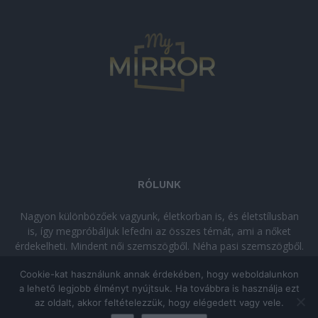
RÓLUNK
Nagyon különbözőek vagyunk, életkorban is, és életstílusban
is, így megpróbáljuk lefedni az összes témát, ami a nőket
érdekelheti. Mindent női szemszögből. Néha pasi szemszögből.
Néha komolyan, néha szórakozva. Olvass minket, ha egy kis
Cookie-kat használunk annak érdekében, hogy weboldalunkon
kikapcsolódásra vágysz!
a lehető legjobb élményt nyújtsuk. Ha továbbra is használja ezt
az oldalt, akkor feltételezzük, hogy elégedett vagy vele.
© Copyright 2026 - mymirror.hu
ADATKEZELÉSI TÁJÉKOZTATÓ
|