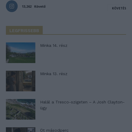
13,262
Követő
KÖVETÉS
LEGFRISSEBB
Minka 14. rész
Minka 13. rész
Halál a Tresco-szigeten – A Josh Clayton-
ügy
Öt másodperc