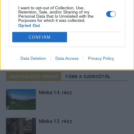
I want to opt-out of Collection, Use,
Retention, Sale, and/or Sharing of my
Imre Hilda
Personal Data that Is Unrelated with the
Purposes for which it was collected.
Oktatás és nevelés területén dolgozom, de minden
Opted Out
szabadidőmben írok. Szeretek belesni a hétköznapok függönye
mögé és közben keresem az embert, a nőt a jól legyártott álarcok
CONFIRM
mögött. Néha meséket is írok, de gyakrabban novellákat,
cikkeket és apró vicces történeteket.
Data Deletion
Data Access
Privacy Policy
KAPCSOLÓDÓ CIKKEK
TÖBB A SZERZŐTŐL
Minka 14. rész
Minka 13. rész