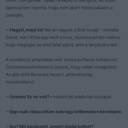
Ekkor csengettek. Valaki ráfeküdt a csengőre, és olyan
agresszíven nyomta, hogy nem akart félbeszakadni a
csengés.
– Hagyd, majd én!
Ma én vagyok a Grál lovag! – mondta
Dávid, mert Eliza épp leült a kicsi, összecsukható székre,
hogy megegye az első falat sajtot, amit a tányérjára tett.
A következő pillanatban már tompa puffanás hallatszott.
Összetéveszthetetlenül jelezte, hogy valaki elvágódott.
Az ajtó előtt Benedek hevert, pillanatnyilag
mozdulatlanul.
– Úristen! Ez mi volt? –
kiáltott fel odafutva hozzájuk.
– Épp csak válaszoltam neki egy kellemetlen kérdésére.
– Így? Mit kérdezett, amiért ütnöd kellett?