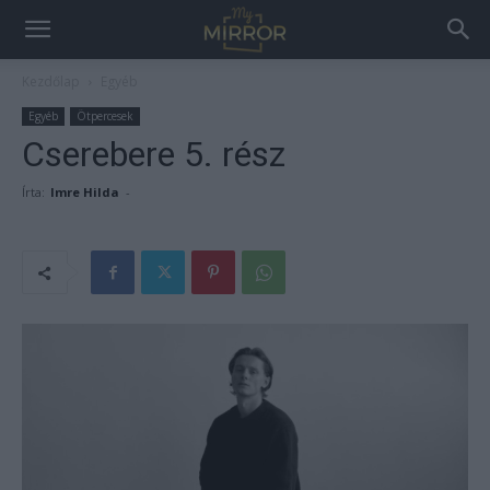
Kezdőlap
Egyéb
Egyéb
Ötpercesek
Cserebere 5. rész
Írta:
Imre Hilda
-