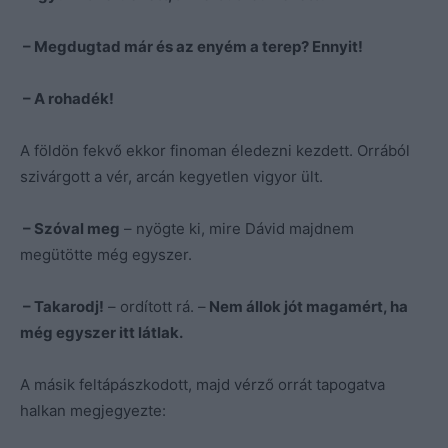
– Megdugtad már és az enyém a terep? Ennyit!
– A rohadék!
A földön fekvő ekkor finoman éledezni kezdett. Orrából
szivárgott a vér, arcán kegyetlen vigyor ült.
– Szóval meg
– nyögte ki, mire Dávid majdnem
megütötte még egyszer.
– Takarodj!
– ordított rá. –
Nem állok jót magamért, ha
még egyszer itt látlak.
A másik feltápászkodott, majd vérző orrát tapogatva
halkan megjegyezte: