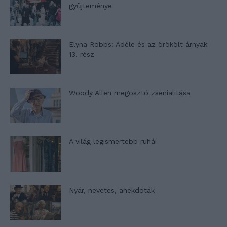
gyűjteménye
Elyna Robbs: Adéle és az örökölt árnyak
13. rész
Woody Allen megosztó zsenialitása
A világ legismertebb ruhái
Nyár, nevetés, anekdoták