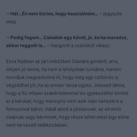
– Hát…Én nem biztos, hogy használnám…
– jegyezte
meg.
– Pedig fogom… Csinálok egy kávét, jó, és ha maradsz,
akkor reggelit is…
– hangzott a csalódott válasz.
Eliza fejében az járt miközben Dávidra gondolt, arra,
milyen jó lenne, ha nem a lefolyóban turkálna, hanem
mondjuk megcsókolná őt, hogy még egy csőtörés is
végződhet jól, ha az ember lánya ügyes. Jólesett látnia,
hogy a fiú milyen szakértelemmel és igyekezettel tünteti
el a károkat, hogy mennyire nem esik neki nehezére a
felmosóval bánni. Hálát adott a jóistennek, az elromló
csapnak vagy bárminek, hogy része lehet most egy előre
nem tervezett találkozásban.