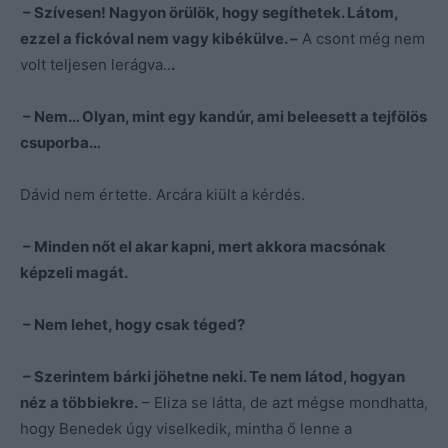
– Szívesen! Nagyon örülök, hogy segíthetek. Látom,
ezzel a fickóval nem vagy kibékülve. –
A csont még nem
volt teljesen lerágva..
.
– Nem… Olyan, mint egy kandúr, ami beleesett a tejfölös
csuporba…
Dávid nem értette. Arcára kiült a kérdés.
– Minden nőt el akar kapni, mert akkora macsónak
képzeli magát.
– Nem lehet, hogy csak téged?
– Szerintem bárki jöhetne neki. Te nem látod, hogyan
néz a többiekre.
– Eliza se látta, de azt mégse mondhatta,
hogy Benedek úgy viselkedik, mintha ő lenne a