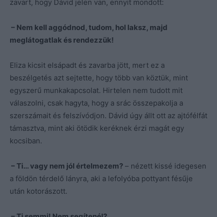
zavart, hogy Dávid jelen van, ennyit mondott:
– Nem kell aggódnod, tudom, hol laksz, majd
meglátogatlak és rendezzük!
Eliza kicsit elsápadt és zavarba jött, mert ez a
beszélgetés azt sejtette, hogy több van köztük, mint
egyszerű munkakapcsolat. Hirtelen nem tudott mit
válaszolni, csak hagyta, hogy a srác összepakolja a
szerszámait és felszívódjon. Dávid úgy állt ott az ajtófélfát
támasztva, mint aki ötödik keréknek érzi magát egy
kocsiban.
– Ti… vagy nem jól értelmezem?
– nézett kissé idegesen
a földön térdelő lányra, aki a lefolyóba pottyant fésűje
után kotorászott.
– Ti semmi! Nem segítenél?