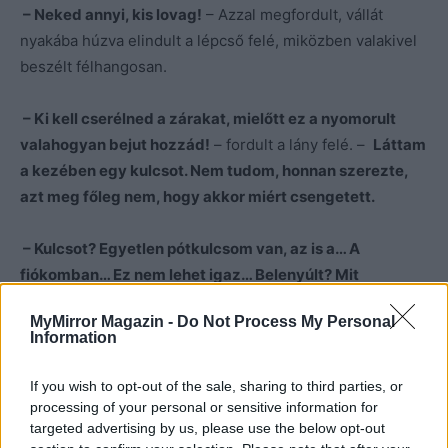
– Neked annyi, kis lovag!
– Azzal megfordult, vállát
nyakába húzva elindult a lépcső felé, miközben valakivel
beszélt félhangosan.
– Ki kell cserélned a zárakat, mielőtt ez a nyomorult
valahogyan bejut hozzád!
– fordult a lány felé. –
Láttam
a kezében egy kulcsot. Nem tudom, honnan szerezte,
azt meg főleg nem, hogy akkor miért csengetett.
– Kulcsot? Egyetlen pótkulcsom van, az is a… A
fiókomban… Ez nem lehet igaz… Belenyúlt? Mit
kereshetett? Lehet, hogy nem miattam jött, hanem…
MyMirror Magazin -
Do Not Process My Personal
Information
– Hanem mi?
If you wish to opt-out of the sale, sharing to third parties, or
Eliza hallgatott.
processing of your personal or sensitive information for
targeted advertising by us, please use the below opt-out