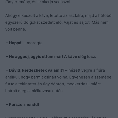
főnyeremény, és le akarja vadászni.
Ahogy elkészült a kávé, letette az asztalra, majd a hűtőből
egyszerű dolgokat szedett elő. Vajat és sajtot. Más nem
volt benne.
– Hoppá!
– morogta.
– Ne aggódj, úgyis ettem már! A kávé elég lesz.
– Dávid, kérdezhetek valamit?
– nézett végre a fiúra
anélkül, hogy bármit csinált volna. Egyenesen a szemébe
fúrta a tekintetét és úgy döntött, megkérdezi, miért
hátrált meg a találkozásuk után.
– Persze, mondd!