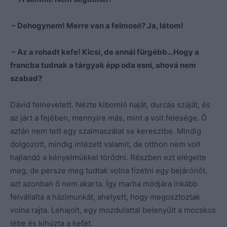
– Dehogynem! Merre van a felmosó? Ja, látom!
– Az a rohadt kefe! Kicsi, de annál fürgébb…Hogy a
francba tudnak a tárgyak épp oda esni, ahová nem
szabad?
Dávid felnevetett. Nézte kibomló haját, durcás száját, és
az járt a fejében, mennyire más, mint a volt felesége. Ő
aztán nem tett egy szalmaszálat se keresztbe. Mindig
dolgozott, mindig intézett valamit, de otthon nem volt
hajlandó a kényelmükkel törődni. Részben ezt elégelte
meg, de persze meg tudtak volna fizetni egy bejárónőt,
azt azonban ő nem akarta. Így marha módjára inkább
felvállalta a házimunkát, ahelyett, hogy megosztoztak
volna rajta. Lehajolt, egy mozdulattal belenyúlt a mocskos
lébe és kihúzta a kefét.