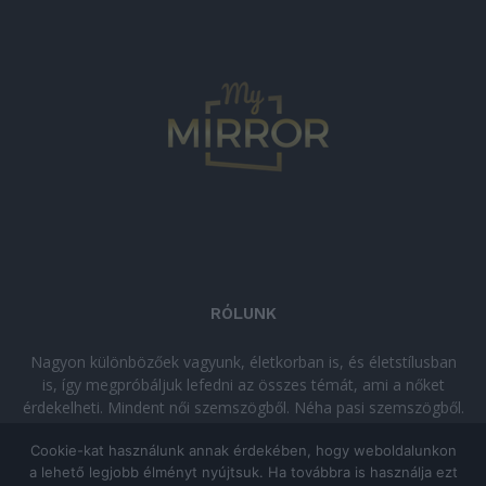
RÓLUNK
Nagyon különbözőek vagyunk, életkorban is, és életstílusban
is, így megpróbáljuk lefedni az összes témát, ami a nőket
érdekelheti. Mindent női szemszögből. Néha pasi szemszögből.
Néha komolyan, néha szórakozva. Olvass minket, ha egy kis
Cookie-kat használunk annak érdekében, hogy weboldalunkon
kikapcsolódásra vágysz!
a lehető legjobb élményt nyújtsuk. Ha továbbra is használja ezt