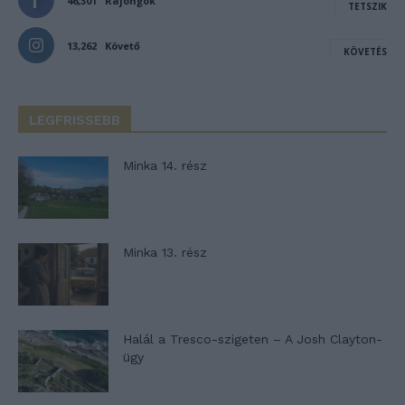
46,301
Rajongók
TETSZIK
13,262
Követő
KÖVETÉS
LEGFRISSEBB
Minka 14. rész
Minka 13. rész
Halál a Tresco-szigeten – A Josh Clayton-
ügy