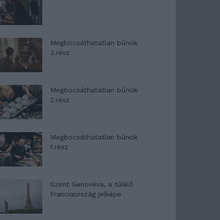
Megbocsáthatatlan bűnök
3.rész
Megbocsáthatatlan bűnök
2.rész
Megbocsáthatatlan bűnök
1.rész
Szent Genovéva, a túlélő
Franciaország jelképe