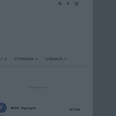
LT
ÖTPERCESEK
ELŐADÁSOK
- Advertisement -
46,301
Rajongók
TETSZIK