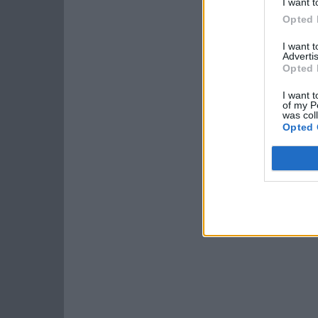
I want t
Opted 
I want 
Advertis
Opted 
I want t
of my P
was col
Opted 