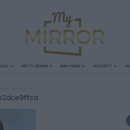
ATALE
PRETTY WOMAN
MAN POWER
FRUZSIFITT
KU
MyMirror
6debb2dce9ffcd
b2dce9ffcd
Magazin