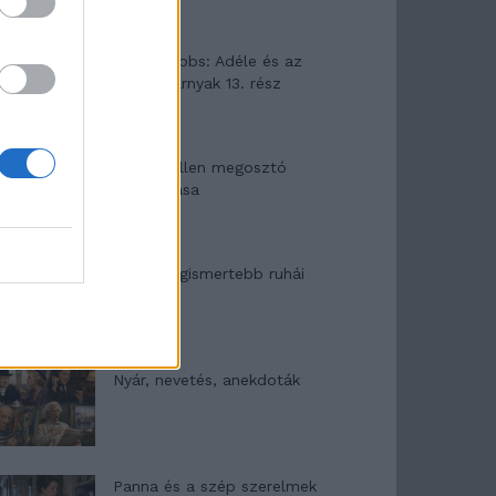
Elyna Robbs: Adéle és az
örökölt árnyak 13. rész
Woody Allen megosztó
zsenialitása
A világ legismertebb ruhái
Nyár, nevetés, anekdoták
Panna és a szép szerelmek