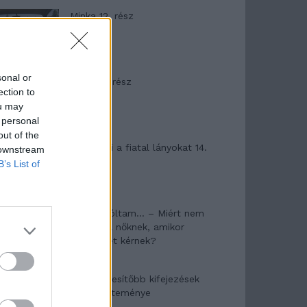
Minka 12. rész
sonal or
Minka 11. rész
ection to
ou may
 personal
out of the
T. szereti a fiatal lányokat 14.
 downstream
rész
B’s List of
Pedig szóltam… – Miért nem
hiszünk a nőknek, amikor
segítséget kérnek?
A legidegesítőbb kifejezések
laza gyűjteménye