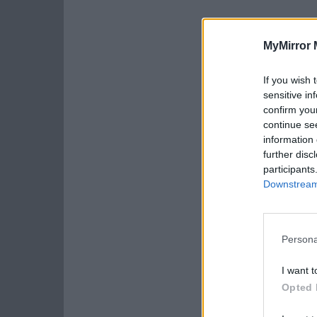
MyMirror 
If you wish 
sensitive in
confirm you
continue se
information 
further disc
participants
Downstream 
Persona
I want t
Opted 