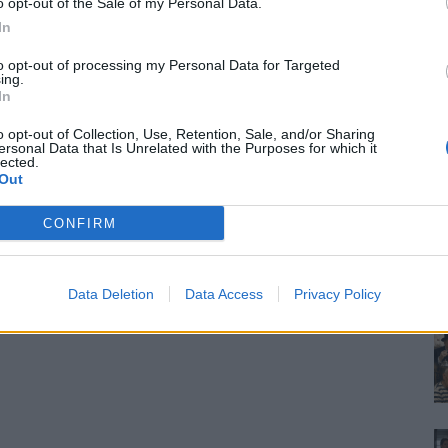
o opt-out of the Sale of my Personal Data.
In
to opt-out of processing my Personal Data for Targeted
ing.
In
o opt-out of Collection, Use, Retention, Sale, and/or Sharing
ersonal Data that Is Unrelated with the Purposes for which it
lected.
Out
CONFIRM
Data Deletion
Data Access
Privacy Policy