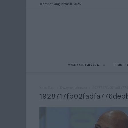
szombat, augusztus 8, 2026
MYMIRROR PÁLYÁZAT
FEMME F
Kezdőlap
Dwayne Johnson
1928717fb02fadfa77
1928717fb02fadfa776deb