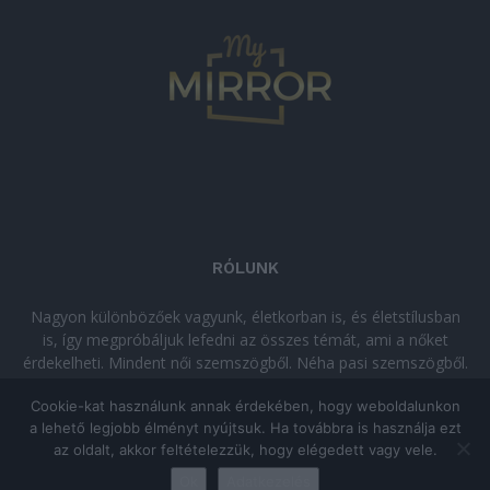
RÓLUNK
Nagyon különbözőek vagyunk, életkorban is, és életstílusban
is, így megpróbáljuk lefedni az összes témát, ami a nőket
érdekelheti. Mindent női szemszögből. Néha pasi szemszögből.
Néha komolyan, néha szórakozva. Olvass minket, ha egy kis
Cookie-kat használunk annak érdekében, hogy weboldalunkon
kikapcsolódásra vágysz!
a lehető legjobb élményt nyújtsuk. Ha továbbra is használja ezt
az oldalt, akkor feltételezzük, hogy elégedett vagy vele.
© Copyright 2026 - mymirror.hu
ADATKEZELÉSI TÁJÉKOZTATÓ
|
Ok
Adatkezelés