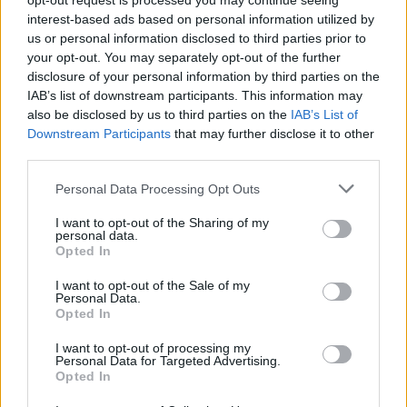
opt-out request is processed you may continue seeing
T. Barnett: Gyilkosság a Garda-tónál 12.
interest-based ads based on personal information utilized by
rész
us or personal information disclosed to third parties prior to
your opt-out. You may separately opt-out of the further
disclosure of your personal information by third parties on the
IAB’s list of downstream participants. This information may
T. szereti a fiatal lányokat 13. rész
also be disclosed by us to third parties on the
IAB’s List of
Downstream Participants
that may further disclose it to other
third parties.
Minka 10. rész
Personal Data Processing Opt Outs
I want to opt-out of the Sharing of my
personal data.
Opted In
Minka 9. rész
I want to opt-out of the Sale of my
Personal Data.
Opted In
I want to opt-out of processing my
Máltai kaland 7.
Personal Data for Targeted Advertising.
Opted In