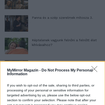
Panna és a szép szerelmek mítosza 3.
Képtelenek vagyunk felnőni a felnőtt élet
kihívásaihoz?
Altatógázos rablások Olaszországban
MyMirror Magazin -
Do Not Process My Personal
Information
A kislány, akit nem védett meg senki –
If you wish to opt-out of the sale, sharing to third parties, or
Lyhanna története
processing of your personal or sensitive information for
targeted advertising by us, please use the below opt-out
section to confirm your selection. Please note that after your