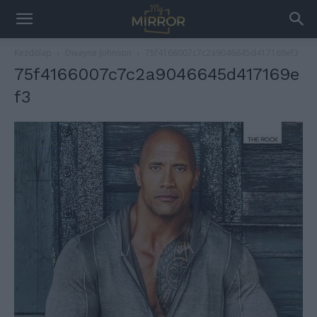
Kezdőlap
Dwayne Johnson
75f4166007c7c2a9046645d417169ef3
75f4166007c7c2a9046645d417169e
f3