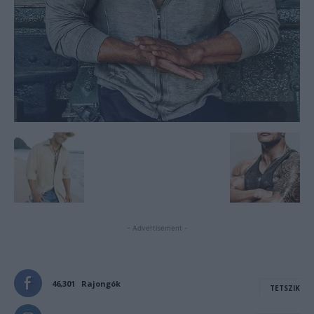
- Advertisement -
46,301
Rajongók
TETSZIK