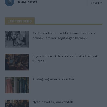
13,262
Követő
KÖVETÉS
LEGFRISSEBB
Pedig szóltam… – Miért nem hiszünk a
nőknek, amikor segítséget kérnek?
Elyna Robbs: Adéle és az örökölt árnyak
13. rész
A világ legismertebb ruhái
Nyár, nevetés, anekdoták