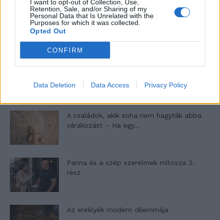
I want to opt-out of Collection, Use,
Retention, Sale, and/or Sharing of my
Personal Data that Is Unrelated with the
10 tanács, ha jobban akarod érezni magad
Purposes for which it was collected.
a hétköznapokban
Opted Out
CONFIRM
Egy ház, amely a tengerre és a fényre
nyílik – Villa...
Data Deletion
Data Access
Privacy Policy
A családok, akik soha nem hagyták abba
várakozást – Ha egy...
Panna és a szép szerelmek mítosza 2.
rész
Az ereklyék modern dilemmája