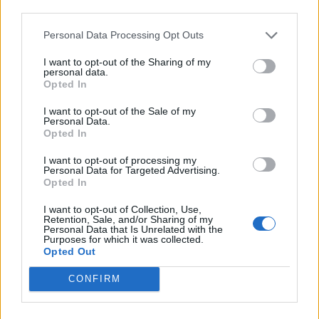
third parties.
- Advertisement -
Personal Data Processing Opt Outs
I want to opt-out of the Sharing of my
46,301
Rajongók
TETSZIK
personal data.
Opted In
13,262
Követő
KÖVETÉS
I want to opt-out of the Sale of my
Personal Data.
Opted In
LEGFRISSEBB
I want to opt-out of processing my
Personal Data for Targeted Advertising.
Opted In
Minka 14. rész
I want to opt-out of Collection, Use,
Retention, Sale, and/or Sharing of my
Personal Data that Is Unrelated with the
Purposes for which it was collected.
Opted Out
Minka 13. rész
CONFIRM