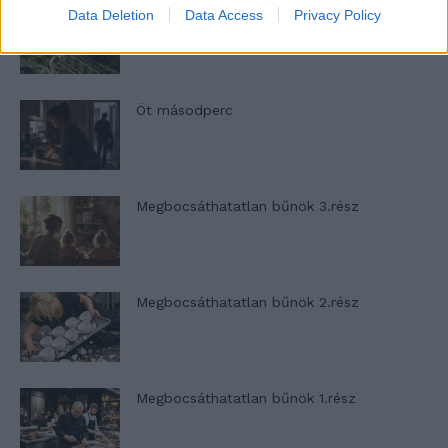
Halál a Tresco-szigeten – A Josh Clayton-
Data Deletion
Data Access
Privacy Policy
ügy
Öt másodperc
Megbocsáthatatlan bűnök 3.rész
Megbocsáthatatlan bűnök 2.rész
Megbocsáthatatlan bűnök 1.rész