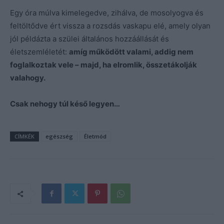
Egy óra múlva kimelegedve, zihálva, de mosolyogva és
feltöltődve ért vissza a rozsdás vaskapu elé, amely olyan
jól példázta a szülei általános hozzáállását és
életszemléletét:
amíg működött valami, addig nem
foglalkoztak vele – majd, ha elromlik, összetákolják
valahogy.
Csak nehogy túl késő legyen…
CÍMKÉK
egészség
Életmód