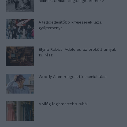
nőknek, amikor segítséget kérnek?
A legidegesítőbb kifejezések laza
gyűjteménye
Elyna Robbs: Adéle és az örökölt árnyak
13. rész
Woody Allen megosztó zsenialitása
A világ legismertebb ruhái