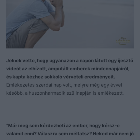
Jelnek vette, hogy ugyanazon a napon látott egy ijesztő
videót az elhízott, amputált emberek mindennapjairól,
és kapta kézhez sokkoló vérvételi eredményeit.
Emlékezetes szerdai nap volt, melyre még egy évvel
később, a huszonharmadik szülinapján is emlékezett.
“Már meg sem kérdezheti az ember, hogy kérsz-e
valamit enni? Válaszra sem méltatsz? Neked már nem jó