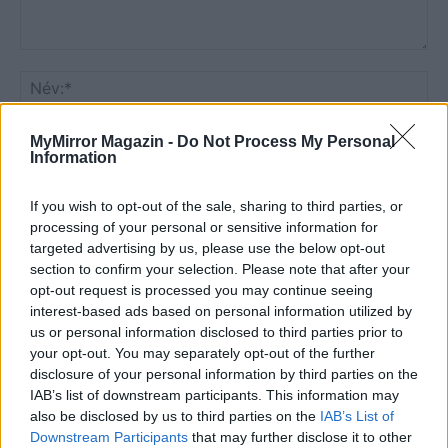
MyMirror Magazin -
Do Not Process My Personal
Information
If you wish to opt-out of the sale, sharing to third parties, or
processing of your personal or sensitive information for
targeted advertising by us, please use the below opt-out
Save my name, email, and website in this browser for the
section to confirm your selection. Please note that after your
next time I comment.
opt-out request is processed you may continue seeing
interest-based ads based on personal information utilized by
Notify me of follow-up comments by email.
us or personal information disclosed to third parties prior to
Notify me of new posts by email.
your opt-out. You may separately opt-out of the further
disclosure of your personal information by third parties on the
IAB’s list of downstream participants. This information may
also be disclosed by us to third parties on the
IAB’s List of
Downstream Participants
that may further disclose it to other