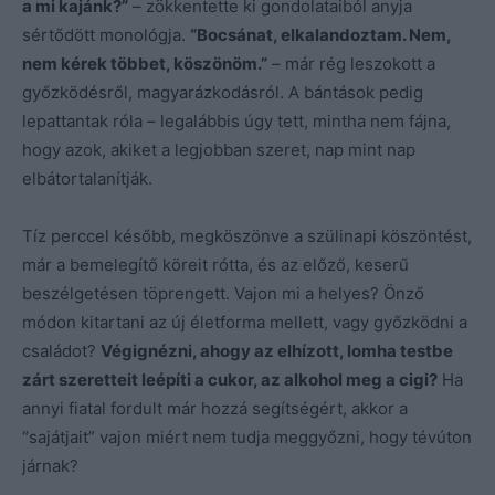
a mi kajánk?”
– zökkentette ki gondolataiból anyja
sértődött monológja.
“Bocsánat, elkalandoztam. Nem,
nem kérek többet, köszönöm.”
– már rég leszokott a
győzködésről, magyarázkodásról. A bántások pedig
lepattantak róla – legalábbis úgy tett, mintha nem fájna,
hogy azok, akiket a legjobban szeret, nap mint nap
elbátortalanítják.
Tíz perccel később, megköszönve a szülinapi köszöntést,
már a bemelegítő köreit rótta, és az előző, keserű
beszélgetésen töprengett. Vajon mi a helyes? Önző
módon kitartani az új életforma mellett, vagy győzködni a
családot?
Végignézni, ahogy az elhízott, lomha testbe
zárt szeretteit leépíti a cukor, az alkohol meg a cigi?
Ha
annyi fiatal fordult már hozzá segítségért, akkor a
“sajátjait” vajon miért nem tudja meggyőzni, hogy tévúton
járnak?