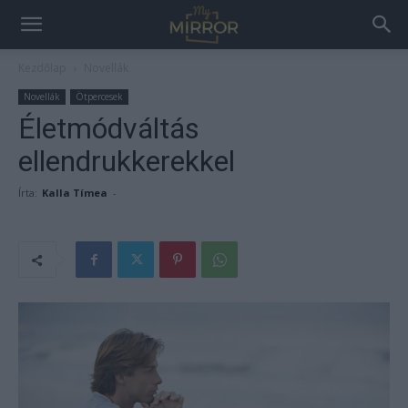
Kezdőlap
Novellák
Novellák
Ötpercesek
Életmódváltás
ellendrukkerekkel
Írta:
Kalla Tímea
-