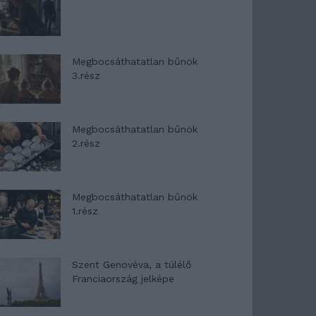
Megbocsáthatatlan bűnök
3.rész
Megbocsáthatatlan bűnök
2.rész
Megbocsáthatatlan bűnök
1.rész
Szent Genovéva, a túlélő
Franciaország jelképe