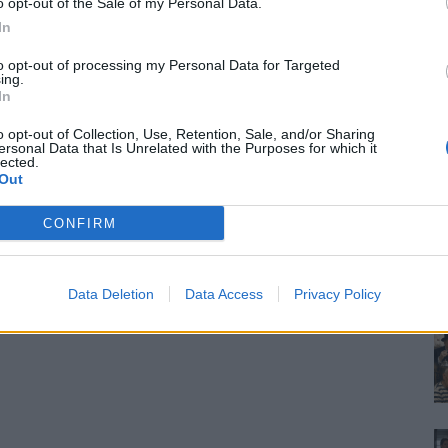
o opt-out of the Sale of my Personal Data.
In
to opt-out of processing my Personal Data for Targeted
ing.
In
o opt-out of Collection, Use, Retention, Sale, and/or Sharing
ersonal Data that Is Unrelated with the Purposes for which it
lected.
Out
CONFIRM
Data Deletion
Data Access
Privacy Policy