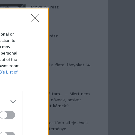
Minka 12. rész
sonal or
Minka 11. rész
ection to
ou may
 personal
out of the
T. szereti a fiatal lányokat 14.
 downstream
rész
B’s List of
Pedig szóltam… – Miért nem
hiszünk a nőknek, amikor
segítséget kérnek?
A legidegesítőbb kifejezések
laza gyűjteménye