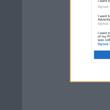
I want t
Opted 
I want 
Advertis
Opted 
I want t
of my P
was col
Opted 