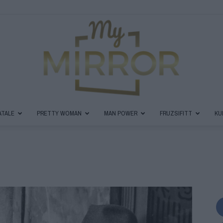
ATALE
PRETTY WOMAN
MAN POWER
FRUZSIFITT
KU
MyMirror
Magazin