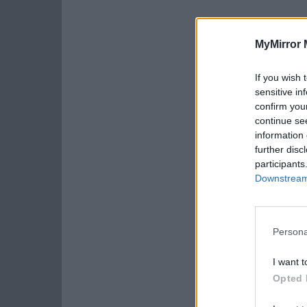
MyMirror 
If you wish 
sensitive in
confirm you
continue se
information 
further disc
participants
Downstream 
Persona
I want t
Opted 