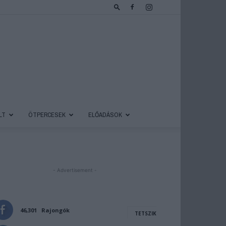
LT
ÖTPERCESEK
ELŐADÁSOK
- Advertisement -
46,301
Rajongók
TETSZIK