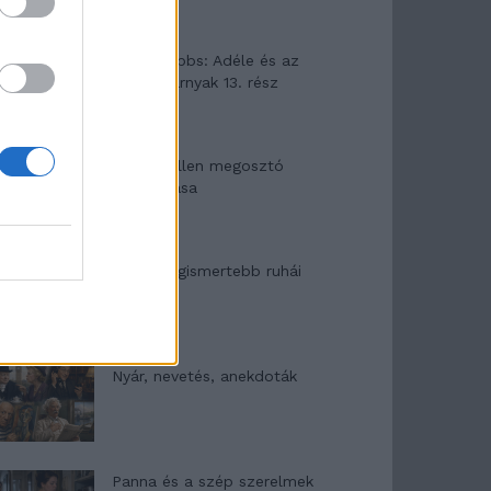
Elyna Robbs: Adéle és az
örökölt árnyak 13. rész
Woody Allen megosztó
zsenialitása
A világ legismertebb ruhái
Nyár, nevetés, anekdoták
Panna és a szép szerelmek