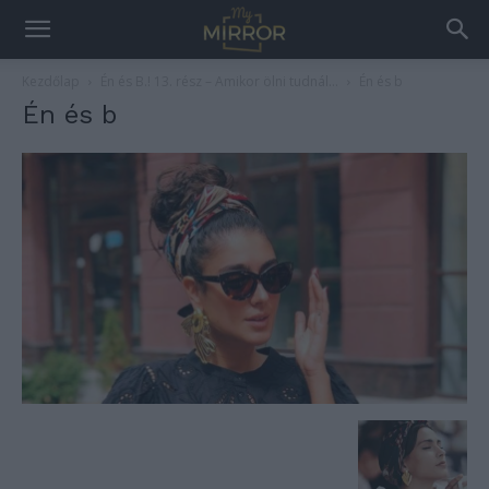
Kezdőlap
Én és B.! 13. rész – Amikor ölni tudnál…
Én és b
Én és b