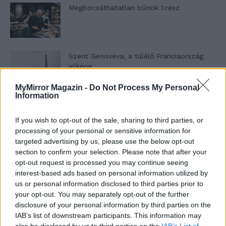
Megbocsáthatatlan bűnök 1.rész
Szent Genovéva, a túlélő Franciaország
jelképe
MyMirror Magazin -
Do Not Process My Personal
Information
Minka 12. rész
If you wish to opt-out of the sale, sharing to third parties, or
processing of your personal or sensitive information for
targeted advertising by us, please use the below opt-out
section to confirm your selection. Please note that after your
Minka 11. rész
opt-out request is processed you may continue seeing
interest-based ads based on personal information utilized by
us or personal information disclosed to third parties prior to
your opt-out. You may separately opt-out of the further
T. szereti a fiatal lányokat 14. rész
disclosure of your personal information by third parties on the
IAB’s list of downstream participants. This information may