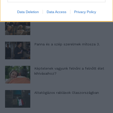
Data Deletion
Data Access
Privacy Policy
Nyár, nevetés, anekdoták
Panna és a szép szerelmek mítosza 3.
Képtelenek vagyunk felnőni a felnőtt élet
kihívásaihoz?
Altatógázos rablások Olaszországban