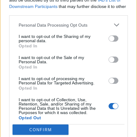
also be disclosed by us to third parties on the
IAB’s List of
Downstream Participants
that may further disclose it to other
third parties.
Pedig szóltam… – Miért nem hiszünk a
nőknek, amikor segítséget kérnek?
Personal Data Processing Opt Outs
I want to opt-out of the Sharing of my
personal data.
A legidegesítőbb kifejezések laza
Opted In
gyűjteménye
I want to opt-out of the Sale of my
Personal Data.
Opted In
Elyna Robbs: Adéle és az örökölt árnyak
I want to opt-out of processing my
13. rész
Personal Data for Targeted Advertising.
Opted In
I want to opt-out of Collection, Use,
Woody Allen megosztó zsenialitása
Retention, Sale, and/or Sharing of my
Personal Data that Is Unrelated with the
Purposes for which it was collected.
Opted Out
CONFIRM
A világ legismertebb ruhái