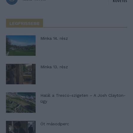
KÖVETÉS
LEGFRISSEBB
Minka 14. rész
Minka 13. rész
Halál a Tresco-szigeten – A Josh Clayton-
ügy
Öt másodperc