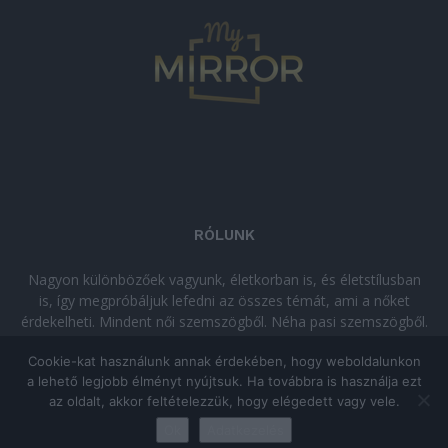
RÓLUNK
Nagyon különbözőek vagyunk, életkorban is, és életstílusban
is, így megpróbáljuk lefedni az összes témát, ami a nőket
érdekelheti. Mindent női szemszögből. Néha pasi szemszögből.
Néha komolyan, néha szórakozva. Olvass minket, ha egy kis
Cookie-kat használunk annak érdekében, hogy weboldalunkon
kikapcsolódásra vágysz!
a lehető legjobb élményt nyújtsuk. Ha továbbra is használja ezt
az oldalt, akkor feltételezzük, hogy elégedett vagy vele.
© Copyright 2026 - mymirror.hu
ADATKEZELÉSI TÁJÉKOZTATÓ
|
Ok
Adatkezelés
Impresszum