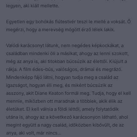
legyen, aki kiáll mellette.
Egyetlen egy bohókás fiútestvér teszi le mellé a voksát. Ő
megérzi, hogy a merevség mögött érző lélek lakik.
Valódi karácsonyt látunk, nem negédes képkockákat, a
családban mindenki öli a másikat, ahogy az lenni szokott,
még az anya is, aki titokban búcsúzik az élettől. Kiújult a
rákja. A film édes-bús, valóságos, drámai és megrázó.
Mindenképp fájó látni, hogyan tudja meg a család az
igazságot, hogyan éli meg, és miként búcsúzik az
asszony, akit Diane Keaton formál meg. Tudja, hogy el kell
mennie, miközben ott maradnak a többiek, akik élik az
életüket. El kell válnia a földi léttől, amely folytatódik
utána is, ahogy az a következő karácsonyon látható, ahol
megint együtt a nagy család, időközben kibővült, de az
anya, aki volt, már nincs…