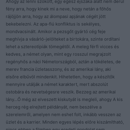
Ahogy az lenni szokott, egy egész éjszaka alatt nem derül
fény arra, hogy kinek mi a neve, hogy netán a főhős
rájöjjön arra, hogy az álompasi apjának cégét jött
bekebelezni. Az apa-fiú konfliktus is sekélyes,
mondvacsinált. Amikor a pezsgőt gyártó cég feje
meghívja a vásárló-jelölteket a birtokára, szinte ordítani
lehet a sztereotípiák tömegétől. A meleg férfi vicces és
kedves, a német olyan, mint egy rosszul megrajzolt
regényhős a náci Németországból, aztán a tökéletes, de
merev francia üzletasszony, és az amerikai lány, aki
elsőre elbűvöl mindenkit. Hihetetlen, hogy a készítők
mennyire utálják a német karaktert, mert abszolút
ostobára és nevetségesre veszik. Bezzeg az amerikai
lány…Ő még az elveszett kiskutyát is megleli, ahogy A kis
herceg rég elrejtett példányát, nem beszélve a
szerelemről, amelyen nem eshet folt, inkább vesszen az
üzlet és a karrier. Minden egyes lépés előre kiszámítható,
nincs ebben a filmben egy eredeti gondolat sem…