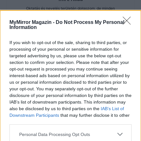
Oktatás és nevelés területén dolgozom, de minden
szabadidőmben írok. Szeretek belesni a hétköznapok függönye
mögé és közben keresem az embert, a nőt a jól legyártott álarcok
MyMirror Magazin -
Do Not Process My Personal
Information
mögött. Néha meséket is írok, de gyakrabban novellákat,
cikkeket és apró vicces történeteket.
If you wish to opt-out of the sale, sharing to third parties, or
processing of your personal or sensitive information for
targeted advertising by us, please use the below opt-out
section to confirm your selection. Please note that after your
KAPCSOLÓDÓ CIKKEK
TÖBB A SZERZŐTŐL
opt-out request is processed you may continue seeing
interest-based ads based on personal information utilized by
Minka 14. rész
us or personal information disclosed to third parties prior to
your opt-out. You may separately opt-out of the further
disclosure of your personal information by third parties on the
IAB’s list of downstream participants. This information may
also be disclosed by us to third parties on the
IAB’s List of
Minka 13. rész
Downstream Participants
that may further disclose it to other
third parties.
Personal Data Processing Opt Outs
Halál a Tresco-szigeten – A Josh