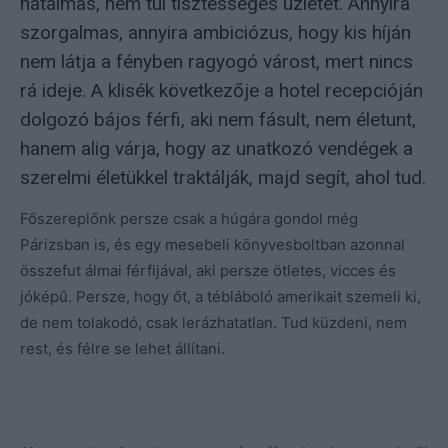
hatalmas, nem túl tisztességes üzletet. Annyira
szorgalmas, annyira ambiciózus, hogy kis híján
nem látja a fényben ragyogó várost, mert nincs
rá ideje. A klisék következője a hotel recepcióján
dolgozó bájos férfi, aki nem fásult, nem életunt,
hanem alig várja, hogy az unatkozó vendégek a
szerelmi életükkel traktálják, majd segít, ahol tud.
Főszereplőnk persze csak a húgára gondol még
Párizsban is, és egy mesebeli könyvesboltban azonnal
összefut álmai férfijával, aki persze ötletes, vicces és
jóképű. Persze, hogy őt, a tébláboló amerikait szemeli ki,
de nem tolakodó, csak lerázhatatlan. Tud küzdeni, nem
rest, és félre se lehet állítani.