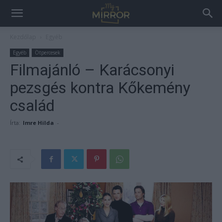
Kezdőlap
Egyéb
Egyéb
Ötpercesek
Filmajánló – Karácsonyi
pezsgés kontra Kőkemény
család
Írta:
Imre Hilda
-