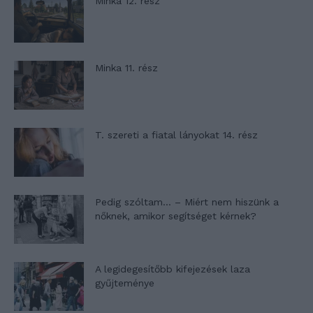
Minka 12. rész
Minka 11. rész
T. szereti a fiatal lányokat 14. rész
Pedig szóltam… – Miért nem hiszünk a
nőknek, amikor segítséget kérnek?
A legidegesítőbb kifejezések laza
gyűjteménye