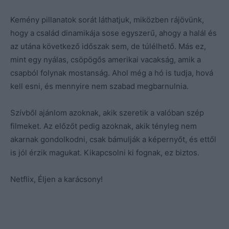
Kemény pillanatok sorát láthatjuk, miközben rájövünk,
hogy a család dinamikája sose egyszerű, ahogy a halál és
az utána következő időszak sem, de túlélhető. Más ez,
mint egy nyálas, csöpögős amerikai vacakság, amik a
csapból folynak mostanság. Ahol még a hó is tudja, hová
kell esni, és mennyire nem szabad megbarnulnia.
Szívből ajánlom azoknak, akik szeretik a valóban szép
filmeket. Az előzőt pedig azoknak, akik tényleg nem
akarnak gondolkodni, csak bámulják a képernyőt, és ettől
is jól érzik magukat. Kikapcsolni ki fognak, ez biztos.
Netflix, Éljen a karácsony!