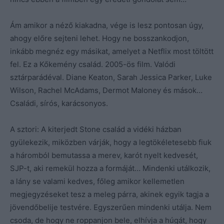
Ám amikor a néző kiakadna, vége is lesz pontosan úgy,
ahogy előre sejteni lehet. Hogy ne bosszankodjon,
inkább megnéz egy másikat, amelyet a Netflix most töltött
fel. Ez a Kőkemény család. 2005-ös film. Valódi
sztárparádéval. Diane Keaton, Sarah Jessica Parker, Luke
Wilson, Rachel McAdams, Dermot Maloney és mások…
Családi, sírós, karácsonyos.
A sztori: A kiterjedt Stone család a vidéki házban
gyülekezik, miközben várják, hogy a legtökéletesebb fiuk
a háromból bemutassa a merev, karót nyelt kedvesét,
SJP-t, aki remekül hozza a formáját… Mindenki utálkozik,
a lány se valami kedves, főleg amikor kellemetlen
megjegyzéseket tesz a meleg párra, akinek egyik tagja a
jövendőbelije testvére. Egyszerűen mindenki utálja. Nem
csoda, de hogy ne roppanjon bele, elhívja a húgát, hogy