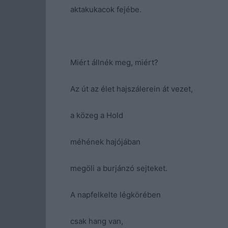
aktakukacok fejébe.
Miért állnék meg, miért?
Az út az élet hajszálerein át vezet,
a közeg a Hold
méhének hajójában
megöli a burjánzó sejteket.
A napfelkelte légkörében
csak hang van,