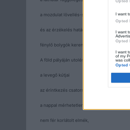
Opted 
I want t
a mozdulat lövellés-szerű,
Opted 
és az érzékelés határán
I want 
Advertis
Opted 
fénylő bolygók kerengenek.
I want t
of my P
A föld pályáján utoléri magát,
was col
Opted 
a levegő kútjai
az érintkezés csatornájává válnak;
a nappal mérhetetlenség,
nem fér korlátolt elmék,