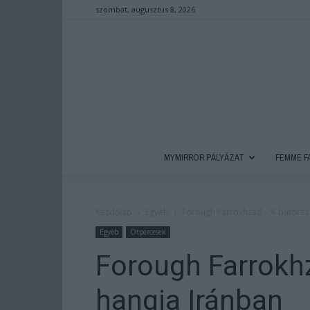
szombat, augusztus 8, 2026
MYMIRROR PÁLYÁZAT
FEMME F
Kezdőlap
Egyéb
Forough Farrokhzad – A bátorsá
Egyéb
Ötpercesek
Forough Farrokh
hangja Iránban