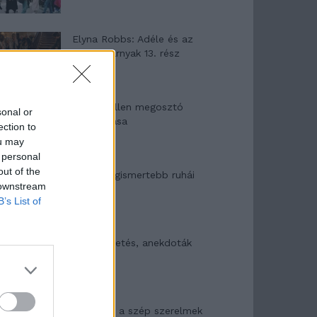
Elyna Robbs: Adéle és az
örökölt árnyak 13. rész
Woody Allen megosztó
sonal or
zsenialitása
ection to
ou may
 personal
out of the
A világ legismertebb ruhái
 downstream
B’s List of
Nyár, nevetés, anekdoták
Panna és a szép szerelmek