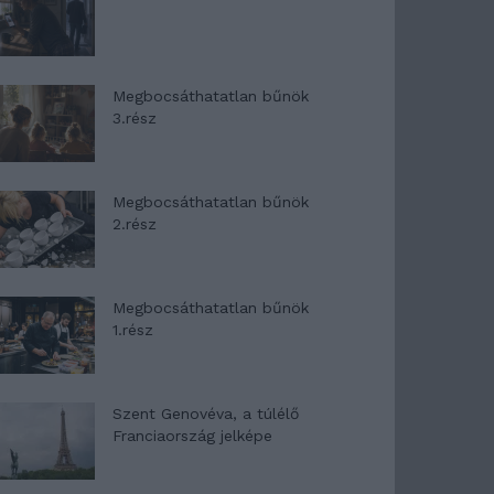
Megbocsáthatatlan bűnök
3.rész
Megbocsáthatatlan bűnök
2.rész
Megbocsáthatatlan bűnök
1.rész
Szent Genovéva, a túlélő
Franciaország jelképe