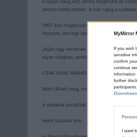
Ő olyan hang volt, amely meghozta az intimit
perzsa költészetben. A mai napig a szabads
1967-ben tragikusan fiatalon, 32 évesen, au
Hossein, akit egy lepratelepről vitt magával
MyMirror 
If you wish 
Jöjjön egy versének részlete, amely érzékle
sensitive in
olyan világban, amelyben a női hang ritka, m
confirm you
continue se
CSAK HANG MARAD
information 
further disc
participants
Miért állnék meg, miért?
Downstream 
A madarak elszálltak
Persona
kéklő távlatok felé.
I want t
a láthatár függőleges, függőleges,