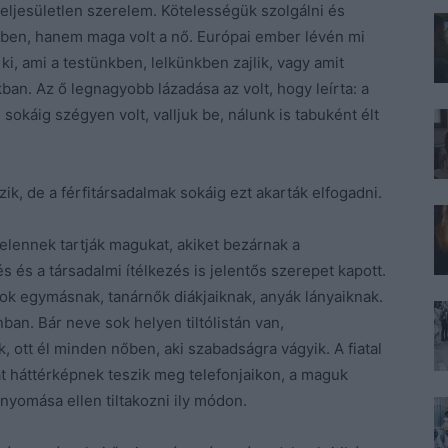
eljesületlen szerelem. Kötelességük szolgálni és
iben, hanem maga volt a nő. Európai ember lévén mi
, ami a testünkben, lelkünkben zajlik, vagy amit
. Az ő legnagyobb lázadása az volt, hogy leírta: a
 sokáig szégyen volt, valljuk be, nálunk is tabuként élt
k, de a férfitársadalmak sokáig ezt akarták elfogadni.
telennek tartják magukat, akiket bezárnak a
 és a társadalmi ítélkezés is jelentős szerepet kapott.
yok egymásnak, tanárnők diákjaiknak, anyák lányaiknak.
an. Bár neve sok helyen tiltólistán van,
, ott él minden nőben, aki szabadságra vágyik. A fiatal
cát háttérképnek teszik meg telefonjaikon, a maguk
nyomása ellen tiltakozni ily módon.