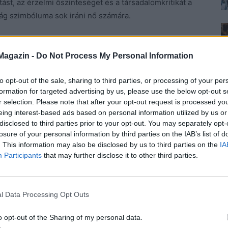
ást, az érzelmi őszinteséget és a társadalomkritikát a
ág szimbóluma sok iráni nő számára.
tóbalesetben veszítette életét. Örökbefogadott fia,
 ápolja emlékét.
Magazin -
Do Not Process My Personal Information
to opt-out of the sale, sharing to third parties, or processing of your per
tesen bemutatja, miért is alkotott maradandót egy
formation for targeted advertising by us, please use the below opt-out s
a pedig egyenesen tiltott:
r selection. Please note that after your opt-out request is processed y
eing interest-based ads based on personal information utilized by us or
disclosed to third parties prior to your opt-out. You may separately opt-
losure of your personal information by third parties on the IAB’s list of
. This information may also be disclosed by us to third parties on the
IA
Participants
that may further disclose it to other third parties.
l Data Processing Opt Outs
o opt-out of the Sharing of my personal data.