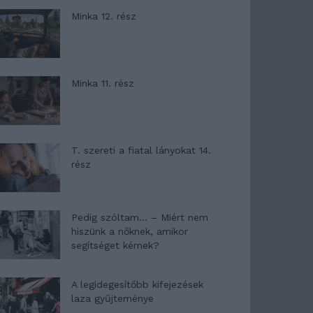
Minka 12. rész
Minka 11. rész
T. szereti a fiatal lányokat 14.
rész
Pedig szóltam… – Miért nem
hiszünk a nőknek, amikor
segítséget kérnek?
A legidegesítőbb kifejezések
laza gyűjteménye