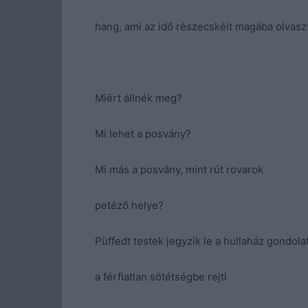
hang, ami az idő részecskéit magába olvaszt
Miért állnék meg?
Mi lehet a posvány?
Mi más a posvány, mint rút rovarok
petéző helye?
Püffedt testek jegyzik le a hullaház gondolat
a férfiatlan sötétségbe rejti