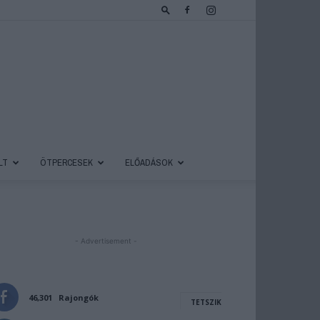
LT
ÖTPERCESEK
ELŐADÁSOK
- Advertisement -
46,301
Rajongók
TETSZIK