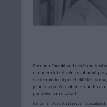
Forough Farrokhzad nevét ma Iránban c
a modern közel-keleti szabadság egyi
szinte minden lépését elítélték, sors
jelnetőségű. Verseiben kimondta azo
gondolni sem szabad.
Iránban a nők a 20. században láthatatlanok