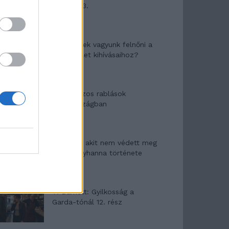
mítosza 3.
Képtelenek vagyunk felnőni a
felnőtt élet kihívásaihoz?
Altatógázos rablások
Olaszországban
A kislány, akit nem védett meg
senki – Lyhanna története
T. Barnett: Gyilkosság a
Garda-tónál 12. rész