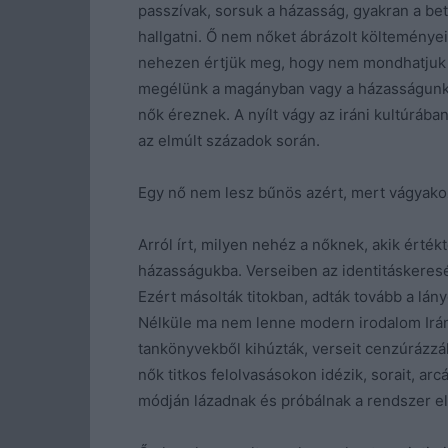
passzívak, sorsuk a házasság, gyakran a bet
hallgatni. Ő nem nőket ábrázolt költeménye
nehezen értjük meg, hogy nem mondhatjuk ki
megélünk a magányban vagy a házasságunkban
nők éreznek. A nyílt vágy az iráni kultúrában
az elmúlt századok során.
Egy nő nem lesz bűnös azért, mert vágyakozi
Arról írt, milyen nehéz a nőknek, akik érték
házasságukba. Verseiben az identitáskeresés
Ezért másolták titokban, adták tovább a lán
Nélküle ma nem lenne modern irodalom Iránb
tankönyvekből kihúzták, verseit cenzúrázzák
nők titkos felolvasásokon idézik, sorait, ar
módján lázadnak és próbálnak a rendszer el