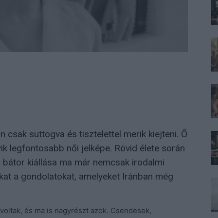
sak suttogva és tisztelettel merik kiejteni. Ő
k legfontosabb női jelképe. Rövid élete során
a, bátor kiállása ma már nemcsak irodalmi
kat a gondolatokat, amelyeket Iránban még
 voltak, és ma is nagyrészt azok. Csendesek,