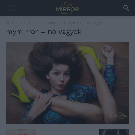
Kezdőlap
Hány nő él bennem?
mymirror - nő vagyok
mymirror – nő vagyok