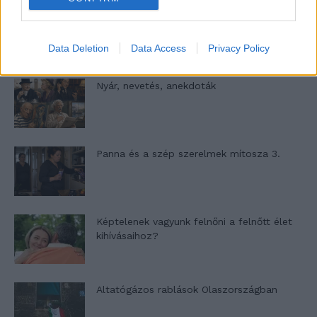
A világ legismertebb ruhái
Data Deletion
Data Access
Privacy Policy
Nyár, nevetés, anekdoták
Panna és a szép szerelmek mítosza 3.
Képtelenek vagyunk felnőni a felnőtt élet
kihívásaihoz?
Altatógázos rablások Olaszországban