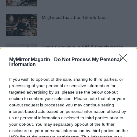
Megbocsáthatatlan bűnök 1.rész
Szent Genovéva, a túlélő Franciaország
jelképe
MyMirror Magazin -
Do Not Process My Personal
Information
Minka 12. rész
If you wish to opt-out of the sale, sharing to third parties, or
processing of your personal or sensitive information for
targeted advertising by us, please use the below opt-out
section to confirm your selection. Please note that after your
opt-out request is processed you may continue seeing
Minka 11. rész
interest-based ads based on personal information utilized by
us or personal information disclosed to third parties prior to
your opt-out. You may separately opt-out of the further
disclosure of your personal information by third parties on the
T. szereti a fiatal lányokat 14. rész