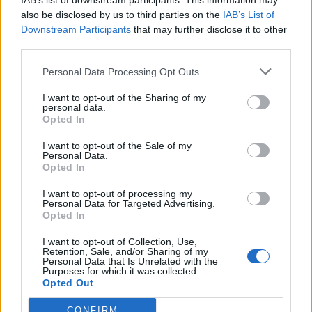
IAB’s list of downstream participants. This information may
also be disclosed by us to third parties on the
IAB’s List of
Downstream Participants
that may further disclose it to other
third parties.
Pedig szóltam… – Miért nem hiszünk a
Personal Data Processing Opt Outs
nőknek, amikor segítséget kérnek?
I want to opt-out of the Sharing of my
personal data.
Opted In
A legidegesítőbb kifejezések laza
gyűjteménye
I want to opt-out of the Sale of my
Personal Data.
Opted In
I want to opt-out of processing my
Elyna Robbs: Adéle és az örökölt árnyak
Personal Data for Targeted Advertising.
13. rész
Opted In
I want to opt-out of Collection, Use,
Retention, Sale, and/or Sharing of my
Personal Data that Is Unrelated with the
Woody Allen megosztó zsenialitása
Purposes for which it was collected.
Opted Out
CONFIRM