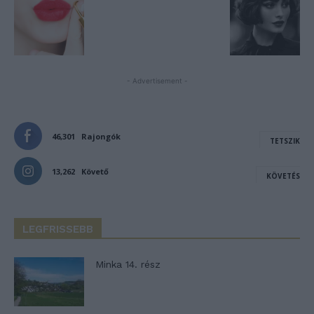
- Advertisement -
46,301
Rajongók
TETSZIK
13,262
Követő
KÖVETÉS
LEGFRISSEBB
Minka 14. rész