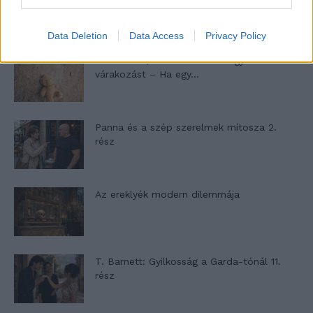
nyílik – Villa...
Data Deletion
Data Access
Privacy Policy
A családok, akik soha nem hagyták abba
várakozást – Ha egy...
Panna és a szép szerelmek mítosza 2.
rész
Az ereklyék modern dilemmája
T. Barnett: Gyilkosság a Garda-tónál 11.
rész