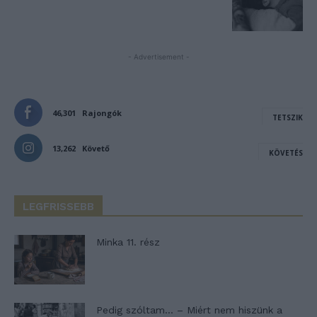
- Advertisement -
46,301
Rajongók
TETSZIK
13,262
Követő
KÖVETÉS
LEGFRISSEBB
Minka 11. rész
Pedig szóltam… – Miért nem hiszünk a