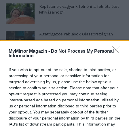
Képtelenek vagyunk felnőni a felnőtt élet
kihívásaihoz?
Altatógázos rablások Olaszországban
MyMirror Magazin -
Do Not Process My Personal
Information
A kislány, akit nem védett meg senki –
Lyhanna története
If you wish to opt-out of the sale, sharing to third parties, or
processing of your personal or sensitive information for
targeted advertising by us, please use the below opt-out
section to confirm your selection. Please note that after your
T. Barnett: Gyilkosság a Garda-tónál 12.
opt-out request is processed you may continue seeing
rész
interest-based ads based on personal information utilized by
us or personal information disclosed to third parties prior to
your opt-out. You may separately opt-out of the further
T. szereti a fiatal lányokat 13. rész
disclosure of your personal information by third parties on the
IAB’s list of downstream participants. This information may