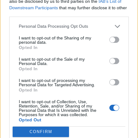
also be disclosed by us to third parties on the
IAB’s List of
Downstream Participants
that may further disclose it to other
third parties.
Minka 10. rész
Personal Data Processing Opt Outs
I want to opt-out of the Sharing of my
personal data.
Minka 9. rész
Opted In
I want to opt-out of the Sale of my
Personal Data.
Opted In
Máltai kaland 7.
I want to opt-out of processing my
Personal Data for Targeted Advertising.
Opted In
I want to opt-out of Collection, Use,
10 tanács, ha jobban akarod érezni magad
Retention, Sale, and/or Sharing of my
Personal Data that Is Unrelated with the
a hétköznapokban
Purposes for which it was collected.
Opted Out
CONFIRM
Egy ház, amely a tengerre és a fényre