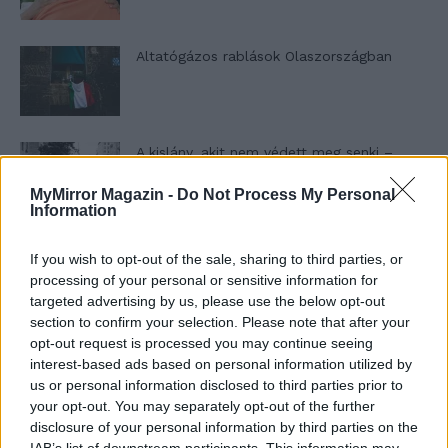
Altatógázos rablások Olaszországban
A kislány, akit nem védett meg senki –
Lyhanna története
MyMirror Magazin -
Do Not Process My Personal
Information
T. Barnett: Gyilkosság a Garda-tónál 12.
If you wish to opt-out of the sale, sharing to third parties, or
rész
processing of your personal or sensitive information for
targeted advertising by us, please use the below opt-out
section to confirm your selection. Please note that after your
opt-out request is processed you may continue seeing
T. szereti a fiatal lányokat 13. rész
interest-based ads based on personal information utilized by
us or personal information disclosed to third parties prior to
your opt-out. You may separately opt-out of the further
disclosure of your personal information by third parties on the
Minka 10. rész
IAB’s list of downstream participants. This information may