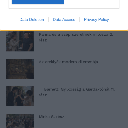
A családok, akik soha nem hagyták abba
várakozást – Ha egy...
Data Deletion
Data Access
Privacy Policy
Panna és a szép szerelmek mítosza 2.
rész
Az ereklyék modern dilemmája
T. Barnett: Gyilkosság a Garda-tónál 11.
rész
Minka 8. rész