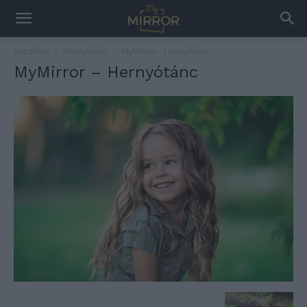
Kezdőlap
Hernyótánc
MyMirror - Hernyótánc
MyMirror – Hernyótánc