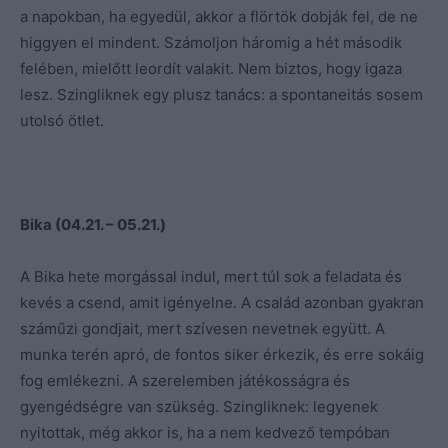
a napokban, ha egyedül, akkor a flörtök dobják fel, de ne
higgyen el mindent. Számoljon háromig a hét második
felében, mielőtt leordít valakit. Nem biztos, hogy igaza
lesz. Szingliknek egy plusz tanács: a spontaneitás sosem
utolsó ötlet.
Bika (04.21. – 05.21.)
A Bika hete morgással indul, mert túl sok a feladata és
kevés a csend, amit igényelne. A család azonban gyakran
száműzi gondjait, mert szívesen nevetnek együtt. A
munka terén apró, de fontos siker érkezik, és erre sokáig
fog emlékezni. A szerelemben játékosságra és
gyengédségre van szükség. Szingliknek: legyenek
nyitottak, még akkor is, ha a nem kedvező tempóban