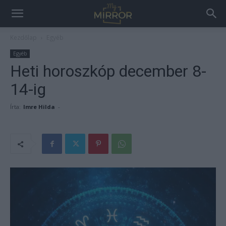
Kezdőlap
Egyéb
Egyéb
Heti horoszkóp december 8-
14-ig
Írta:
Imre Hilda
-