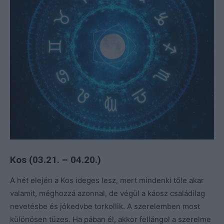
Kos (03.21. – 04.20.)
A hét elején a Kos ideges lesz, mert mindenki tőle akar
valamit, méghozzá azonnal, de végül a káosz családilag
nevetésbe és jókedvbe torkollik. A szerelemben most
különösen tüzes. Ha pában él, akkor fellángol a szerelme