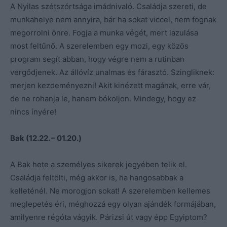
A Nyilas szétszórtsága imádnivaló. Családja szereti, de
munkahelye nem annyira, bár ha sokat viccel, nem fognak
megorrolni önre. Fogja a munka végét, mert lazulása
most feltűnő. A szerelemben egy mozi, egy közös
program segít abban, hogy végre nem a rutinban
vergődjenek. Az állóvíz unalmas és fárasztó. Szingliknek:
merjen kezdeményezni! Akit kinézett magának, erre vár,
de ne rohanja le, hanem bókoljon. Mindegy, hogy ez
nincs ínyére!
Bak (12.22. – 01.20.)
A Bak hete a személyes sikerek jegyében telik el.
Családja feltölti, még akkor is, ha hangosabbak a
kelleténél. Ne morogjon sokat! A szerelemben kellemes
meglepetés éri, méghozzá egy olyan ajándék formájában,
amilyenre régóta vágyik. Párizsi út vagy épp Egyiptom?