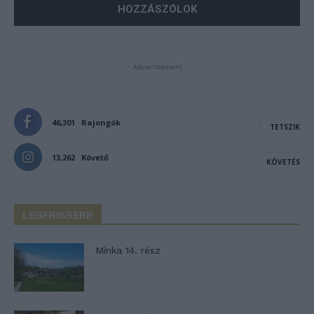
- Advertisement -
46,301
Rajongók
TETSZIK
13,262
Követő
KÖVETÉS
LEGFRISSEBB
Minka 14. rész