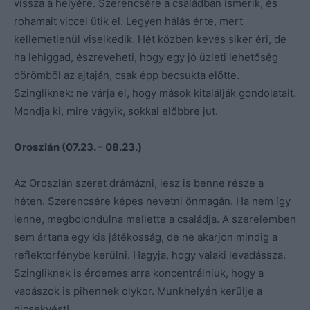
vissza a helyére. Szerencsére a családban ismerik, és
rohamait viccel ütik el. Legyen hálás érte, mert
kellemetlenül viselkedik. Hét közben kevés siker éri, de
ha lehiggad, észreveheti, hogy egy jó üzleti lehetőség
dörömböl az ajtaján, csak épp becsukta előtte.
Szingliknek: ne várja el, hogy mások kitalálják gondolatait.
Mondja ki, mire vágyik, sokkal előbbre jut.
Oroszlán (07.23. – 08.23.)
Az Oroszlán szeret drámázni, lesz is benne része a
héten. Szerencsére képes nevetni önmagán. Ha nem így
lenne, megbolondulna mellette a családja. A szerelemben
sem ártana egy kis játékosság, de ne akarjon mindig a
reflektorfénybe kerülni. Hagyja, hogy valaki levadássza.
Szingliknek is érdemes arra koncentrálniuk, hogy a
vadászok is pihennek olykor. Munkhelyén kerülje a
dicsekvést!