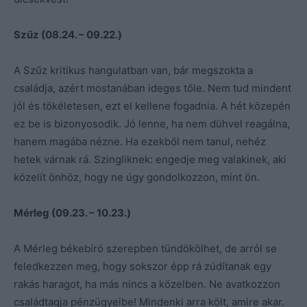
Szűz (08.24. – 09.22.)
A Szűz kritikus hangulatban van, bár megszokta a
családja, azért mostanában ideges tőle. Nem tud mindent
jól és tökéletesen, ezt el kellene fogadnia. A hét közepén
ez be is bizonyosodik. Jó lenne, ha nem dühvel reagálna,
hanem magába nézne. Ha ezekből nem tanul, nehéz
hetek várnak rá. Szingliknek: engedje meg valakinek, aki
közelít önhöz, hogy ne úgy gondolkozzon, mint ön.
Mérleg (09.23. – 10.23.)
A Mérleg békebíró szerepben tündökölhet, de arról se
feledkezzen meg, hogy sokszor épp rá zúdítanak egy
rakás haragot, ha más nincs a közelben. Ne avatkozzon
családtagja pénzügyeibe! Mindenki arra költ, amire akar.