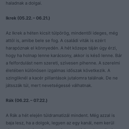
haladnak a dolgai.
Ikrek (05.22. – 06.21.)
Az Ikrek a héten kicsit túlpörög, mindentől ideges, még
attól is, amibe bele se fog. A családi viták is ezért
harapóznak el könnyedén. A hét közepe táján úgy érzi,
hogy ha holnap lenne karácsony, akkor is késő lenne. Bár
a felfordulást nem szereti, szívesen pihenne. A szerelmi
életében különösen izgalmas időszak következik. A
szingliknél a kacér pillantások jutalomra találnak. De ne
játsszák túl, mert nevetségessé válhatnak.
Rák (06.22. – 07.22.)
A Rák a hét elején túldramatizál mindent. Még azzal is
baja lesz, ha a dolgok, legyen az egy kanál, nem kerül