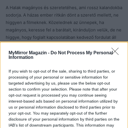
A Halak magányos és szeretetéhes, ami rossz kalandokba
sodorja. A házas ember ritkán dönt a szerető mellett, ne
higgyen a filmeknek. Közelednek az ünnepek, ha
magányos, keresse fel a barátait, kiránduljon velük, de ne
higgye, hogy foglalt kapcsolatában kedvező fordulat áll
be. Karácsonykor sokan rájönnek arra, hogy a család
milyen fontos. Még ha idegesítő is olykor. Szingliknek:
MyMirror Magazin -
Do Not Process My Personal
Information
várja a nagy találkozást? Az ajtó mögött nehéz lesz
belebotlania valakibe. Menjen múzeumba vagy
If you wish to opt-out of the sale, sharing to third parties, or
korcsolyázni. Lehet, hogy a nagy Ő is arra jár épp…Ha
processing of your personal or sensitive information for
meg nem, gazdagabb lett egy élménnyel.
targeted advertising by us, please use the below opt-out
section to confirm your selection. Please note that after your
opt-out request is processed you may continue seeing
interest-based ads based on personal information utilized by
us or personal information disclosed to third parties prior to
your opt-out. You may separately opt-out of the further
disclosure of your personal information by third parties on the
IAB’s list of downstream participants. This information may