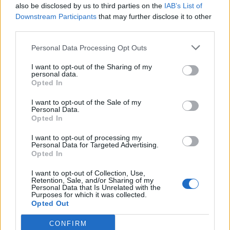
also be disclosed by us to third parties on the
IAB’s List of
Downstream Participants
that may further disclose it to other
third parties.
Personal Data Processing Opt Outs
I want to opt-out of the Sharing of my
personal data.
Opted In
I want to opt-out of the Sale of my
Personal Data.
Imre Hilda
Opted In
Oktatás és nevelés területén dolgozom, de minden
I want to opt-out of processing my
szabadidőmben írok. Szeretek belesni a hétköznapok függönye
Personal Data for Targeted Advertising.
mögé és közben keresem az embert, a nőt a jól legyártott álarcok
Opted In
mögött. Néha meséket is írok, de gyakrabban novellákat,
I want to opt-out of Collection, Use,
cikkeket és apró vicces történeteket.
Retention, Sale, and/or Sharing of my
Personal Data that Is Unrelated with the
Purposes for which it was collected.
Opted Out
KAPCSOLÓDÓ CIKKEK
TÖBB A SZERZŐTŐL
CONFIRM