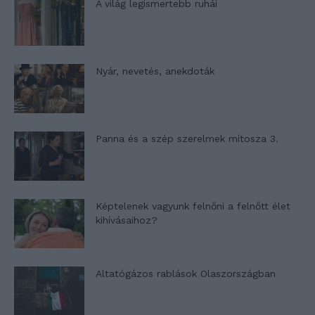
A világ legismertebb ruhái
Nyár, nevetés, anekdoták
Panna és a szép szerelmek mítosza 3.
Képtelenek vagyunk felnőni a felnőtt élet
kihívásaihoz?
Altatógázos rablások Olaszországban