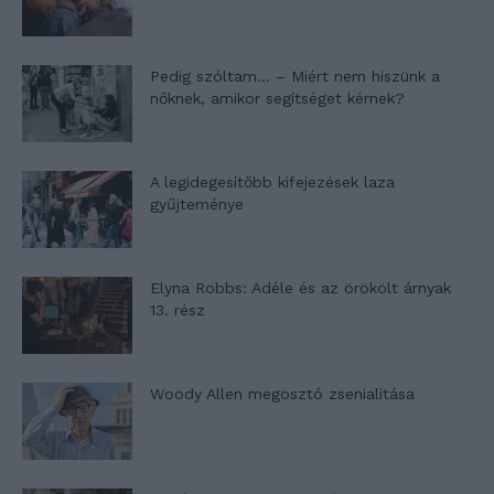
Pedig szóltam… – Miért nem hiszünk a
nőknek, amikor segítséget kérnek?
A legidegesítőbb kifejezések laza
gyűjteménye
Elyna Robbs: Adéle és az örökölt árnyak
13. rész
Woody Allen megosztó zsenialitása