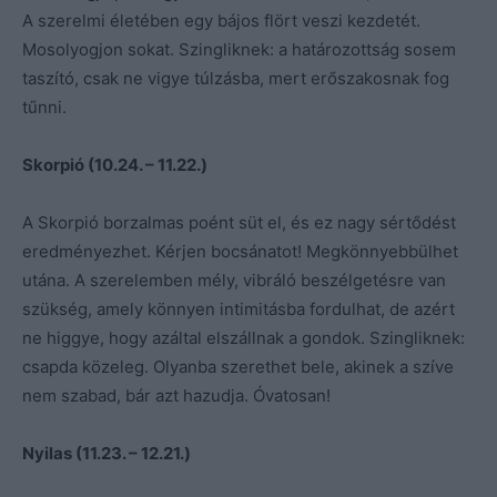
A szerelmi életében egy bájos flört veszi kezdetét.
Mosolyogjon sokat. Szingliknek: a határozottság sosem
taszító, csak ne vigye túlzásba, mert erőszakosnak fog
tűnni.
Skorpió (10.24. – 11.22.)
A Skorpió borzalmas poént süt el, és ez nagy sértődést
eredményezhet. Kérjen bocsánatot! Megkönnyebbülhet
utána. A szerelemben mély, vibráló beszélgetésre van
szükség, amely könnyen intimitásba fordulhat, de azért
ne higgye, hogy azáltal elszállnak a gondok. Szingliknek:
csapda közeleg. Olyanba szerethet bele, akinek a szíve
nem szabad, bár azt hazudja. Óvatosan!
Nyilas (11.23. – 12.21.)