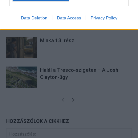
Minka 14. rész
Data Deletion
Data Access
Privacy Policy
Minka 13. rész
Halál a Tresco-szigeten – A Josh
Clayton-ügy
HOZZÁSZÓLOK A CIKKHEZ