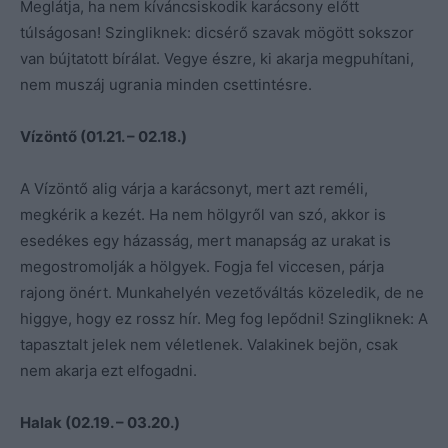
Meglátja, ha nem kíváncsiskodik karácsony előtt
túlságosan! Szingliknek: dicsérő szavak mögött sokszor
van bújtatott bírálat. Vegye észre, ki akarja megpuhítani,
nem muszáj ugrania minden csettintésre.
Vízöntő (01.21. – 02.18.)
A Vízöntő alig várja a karácsonyt, mert azt reméli,
megkérik a kezét. Ha nem hölgyről van szó, akkor is
esedékes egy házasság, mert manapság az urakat is
megostromolják a hölgyek. Fogja fel viccesen, párja
rajong önért. Munkahelyén vezetőváltás közeledik, de ne
higgye, hogy ez rossz hír. Meg fog lepődni! Szingliknek: A
tapasztalt jelek nem véletlenek. Valakinek bejön, csak
nem akarja ezt elfogadni.
Halak (02.19. – 03.20.)