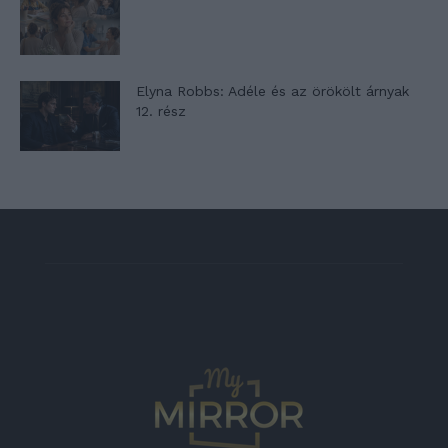
Elyna Robbs: Adéle és az örökölt árnyak
12. rész