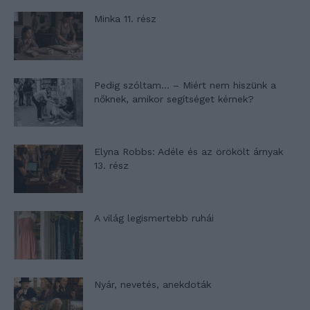
Minka 11. rész
Pedig szóltam… – Miért nem hiszünk a
nőknek, amikor segítséget kérnek?
Elyna Robbs: Adéle és az örökölt árnyak
13. rész
A világ legismertebb ruhái
Nyár, nevetés, anekdoták