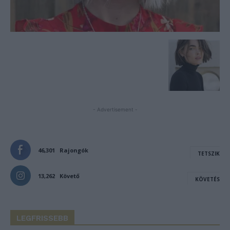
- Advertisement -
46,301
Rajongók
TETSZIK
13,262
Követő
KÖVETÉS
LEGFRISSEBB