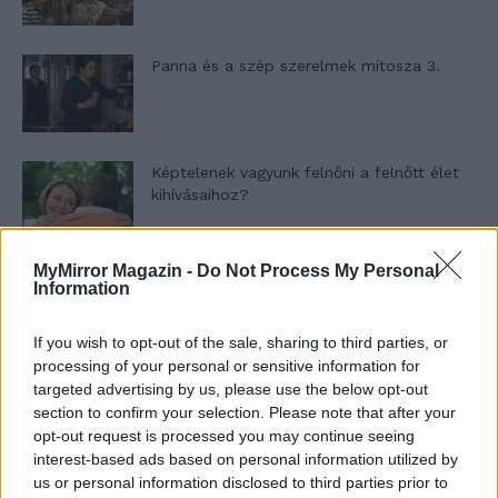
Panna és a szép szerelmek mítosza 3.
Képtelenek vagyunk felnőni a felnőtt élet
kihívásaihoz?
MyMirror Magazin -
Do Not Process My Personal
Altatógázos rablások Olaszországban
Information
If you wish to opt-out of the sale, sharing to third parties, or
processing of your personal or sensitive information for
A kislány, akit nem védett meg senki –
targeted advertising by us, please use the below opt-out
Lyhanna története
section to confirm your selection. Please note that after your
opt-out request is processed you may continue seeing
interest-based ads based on personal information utilized by
us or personal information disclosed to third parties prior to
T. Barnett: Gyilkosság a Garda-tónál 12.