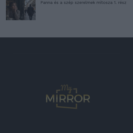
Panna és a szép szerelmek mítosza 1. rész