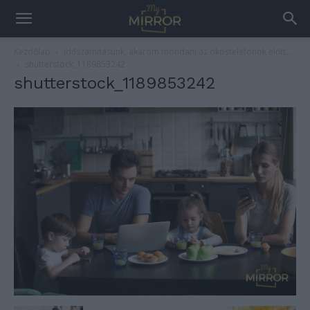
Kezdőlap
Időszámításunk, akarom mondani az okostelefonok előtt…
shutterstock_1189853242
shutterstock_1189853242