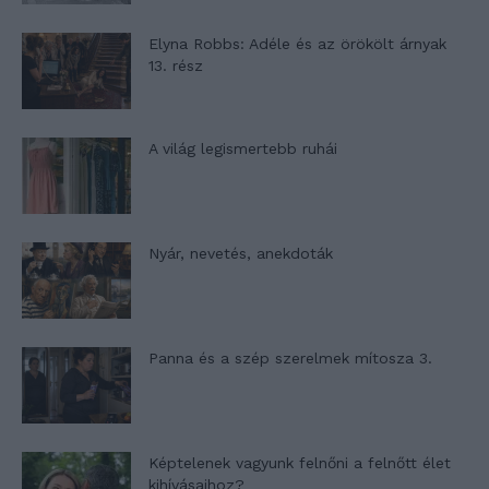
Elyna Robbs: Adéle és az örökölt árnyak
13. rész
A világ legismertebb ruhái
Nyár, nevetés, anekdoták
Panna és a szép szerelmek mítosza 3.
Képtelenek vagyunk felnőni a felnőtt élet
kihívásaihoz?