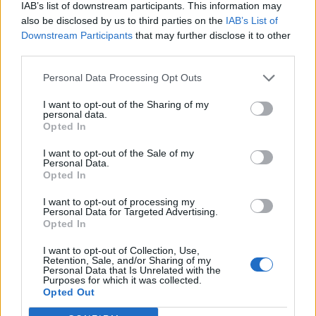
IAB’s list of downstream participants. This information may
Minka 10. rész
also be disclosed by us to third parties on the
IAB’s List of
Downstream Participants
that may further disclose it to other
third parties.
Minka 9. rész
Personal Data Processing Opt Outs
I want to opt-out of the Sharing of my
personal data.
Opted In
Máltai kaland 7.
I want to opt-out of the Sale of my
Personal Data.
Opted In
I want to opt-out of processing my
10 tanács, ha jobban akarod érezni magad
Personal Data for Targeted Advertising.
a hétköznapokban
Opted In
I want to opt-out of Collection, Use,
Retention, Sale, and/or Sharing of my
Personal Data that Is Unrelated with the
Egy ház, amely a tengerre és a fényre
Purposes for which it was collected.
nyílik – Villa...
Opted Out