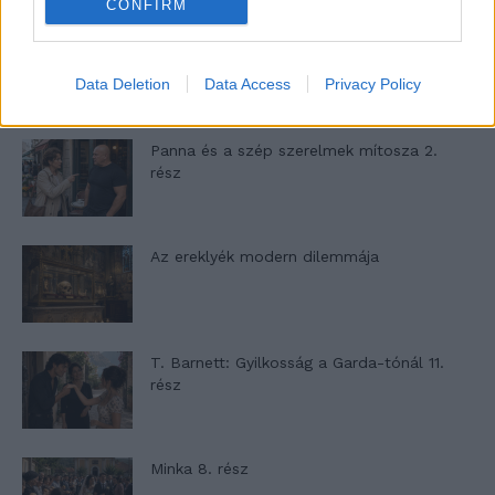
CONFIRM
A családok, akik soha nem hagyták abba
várakozást – Ha egy...
Data Deletion
Data Access
Privacy Policy
Panna és a szép szerelmek mítosza 2.
rész
Az ereklyék modern dilemmája
T. Barnett: Gyilkosság a Garda-tónál 11.
rész
Minka 8. rész