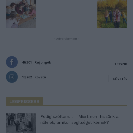
- Advertisement -
46,301
Rajongók
TETSZIK
13,262
Követő
KÖVETÉS
LEGFRISSEBB
Pedig szóltam… – Miért nem hiszünk a
nőknek, amikor segítséget kérnek?