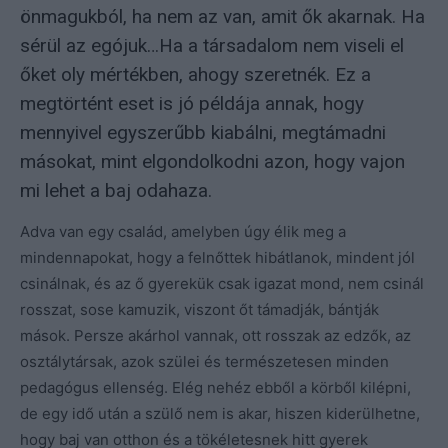
önmagukból, ha nem az van, amit ők akarnak. Ha
sérül az egójuk…Ha a társadalom nem viseli el
őket oly mértékben, ahogy szeretnék. Ez a
megtörtént eset is jó példája annak, hogy
mennyivel egyszerűbb kiabálni, megtámadni
másokat, mint elgondolkodni azon, hogy vajon
mi lehet a baj odahaza.
Adva van egy család, amelyben úgy élik meg a
mindennapokat, hogy a felnőttek hibátlanok, mindent jól
csinálnak, és az ő gyerekük csak igazat mond, nem csinál
rosszat, sose kamuzik, viszont őt támadják, bántják
mások. Persze akárhol vannak, ott rosszak az edzők, az
osztálytársak, azok szülei és természetesen minden
pedagógus ellenség. Elég nehéz ebből a körből kilépni,
de egy idő után a szülő nem is akar, hiszen kiderülhetne,
hogy baj van otthon és a tökéletesnek hitt gyerek