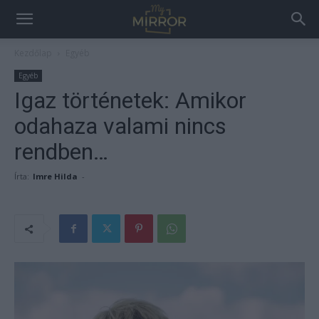
Kezdőlap
Egyéb
Egyéb
Igaz történetek: Amikor
odahaza valami nincs
rendben…
Írta:
Imre Hilda
-