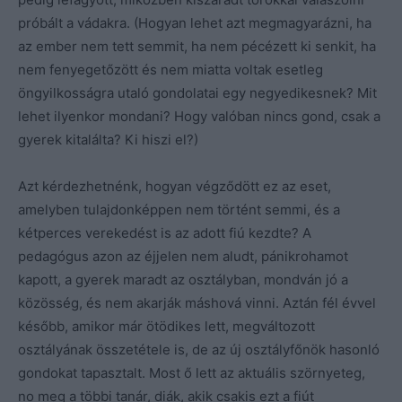
próbált a vádakra. (Hogyan lehet azt megmagyarázni, ha
az ember nem tett semmit, ha nem pécézett ki senkit, ha
nem fenyegetőzött és nem miatta voltak esetleg
öngyilkosságra utaló gondolatai egy negyedikesnek? Mit
lehet ilyenkor mondani? Hogy valóban nincs gond, csak a
gyerek kitalálta? Ki hiszi el?)
Azt kérdezhetnénk, hogyan végződött ez az eset,
amelyben tulajdonképpen nem történt semmi, és a
kétperces verekedést is az adott fiú kezdte? A
pedagógus azon az éjjelen nem aludt, pánikrohamot
kapott, a gyerek maradt az osztályban, mondván jó a
közösség, és nem akarják máshová vinni. Aztán fél évvel
később, amikor már ötödikes lett, megváltozott
osztályának összetétele is, de az új osztályfőnök hasonló
gondokat tapasztalt. Most ő lett az aktuális szörnyeteg,
no meg a többi tanár, diák, akik csakis ezt a fiút