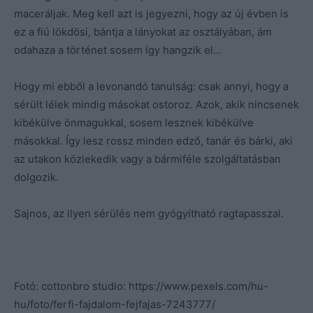
maceráljak. Meg kell azt is jegyezni, hogy az új évben is
ez a fiú lökdösi, bántja a lányokat az osztályában, ám
odahaza a történet sosem így hangzik el…
Hogy mi ebből a levonandó tanulság: csak annyi, hogy a
sérült lélek mindig másokat ostoroz. Azok, akik nincsenek
kibékülve önmagukkal, sosem lesznek kibékülve
másokkal. Így lesz rossz minden edző, tanár és bárki, aki
az utakon közlekedik vagy a bármiféle szolgáltatásban
dolgozik.
Sajnos, az ilyen sérülés nem gyógyítható ragtapasszal.
Fotó: cottonbro studio: https://www.pexels.com/hu-
hu/foto/ferfi-fajdalom-fejfajas-7243777/