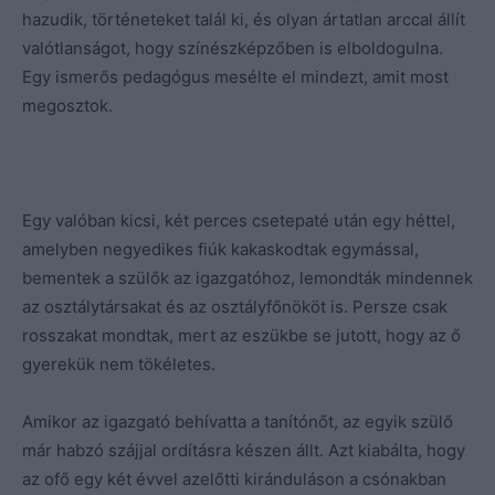
hazudik, történeteket talál ki, és olyan ártatlan arccal állít
valótlanságot, hogy színészképzőben is elboldogulna.
Egy ismerős pedagógus mesélte el mindezt, amit most
megosztok.
Egy valóban kicsi, két perces csetepaté után egy héttel,
amelyben negyedikes fiúk kakaskodtak egymással,
bementek a szülők az igazgatóhoz, lemondták mindennek
az osztálytársakat és az osztályfőnököt is. Persze csak
rosszakat mondtak, mert az eszükbe se jutott, hogy az ő
gyerekük nem tökéletes.
Amikor az igazgató behívatta a tanítónőt, az egyik szülő
már habzó szájjal ordításra készen állt. Azt kiabálta, hogy
az ofő egy két évvel azelőtti kiránduláson a csónakban