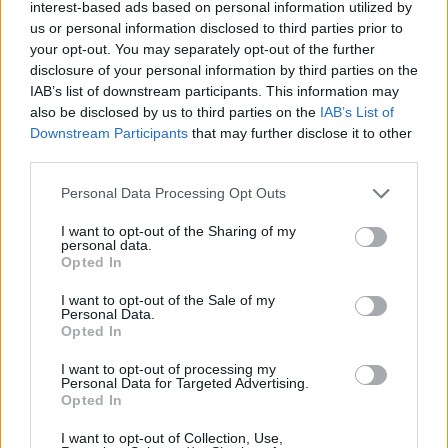
interest-based ads based on personal information utilized by
Oktatás és nevelés területén dolgozom, de minden
us or personal information disclosed to third parties prior to
szabadidőmben írok. Szeretek belesni a hétköznapok függönye
your opt-out. You may separately opt-out of the further
mögé és közben keresem az embert, a nőt a jól legyártott álarcok
disclosure of your personal information by third parties on the
mögött. Néha meséket is írok, de gyakrabban novellákat,
IAB’s list of downstream participants. This information may
cikkeket és apró vicces történeteket.
also be disclosed by us to third parties on the
IAB’s List of
Downstream Participants
that may further disclose it to other
third parties.
KAPCSOLÓDÓ CIKKEK
TÖBB A SZERZŐTŐL
Personal Data Processing Opt Outs
I want to opt-out of the Sharing of my
Minka 14. rész
personal data.
Opted In
I want to opt-out of the Sale of my
Personal Data.
Minka 13. rész
Opted In
I want to opt-out of processing my
Personal Data for Targeted Advertising.
Opted In
Halál a Tresco-szigeten – A Josh
I want to opt-out of Collection, Use,