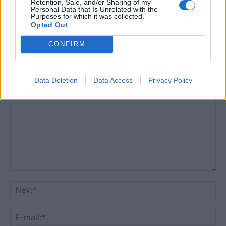
Clayton-ügy
Retention, Sale, and/or Sharing of my
Personal Data that Is Unrelated with the
Purposes for which it was collected.
Opted Out
CONFIRM
HOZZÁSZÓLOK A CIKKHEZ
Data Deletion
Data Access
Privacy Policy