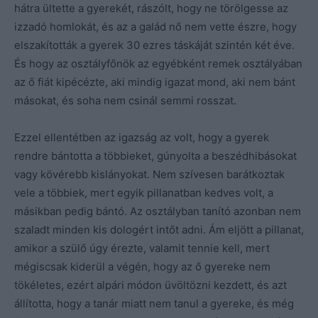
hátra ültette a gyerekét, rászólt, hogy ne törölgesse az
izzadó homlokát, és az a galád nő nem vette észre, hogy
elszakították a gyerek 30 ezres táskáját szintén két éve.
És hogy az osztályfőnök az egyébként remek osztályában
az ő fiát kipécézte, aki mindig igazat mond, aki nem bánt
másokat, és soha nem csinál semmi rosszat.
Ezzel ellentétben az igazság az volt, hogy a gyerek
rendre bántotta a többieket, gúnyolta a beszédhibásokat
vagy kövérebb kislányokat. Nem szívesen barátkoztak
vele a többiek, mert egyik pillanatban kedves volt, a
másikban pedig bántó. Az osztályban tanító azonban nem
szaladt minden kis dologért intőt adni. Ám eljött a pillanat,
amikor a szülő úgy érezte, valamit tennie kell, mert
mégiscsak kiderül a végén, hogy az ő gyereke nem
tökéletes, ezért alpári módon üvöltözni kezdett, és azt
állította, hogy a tanár miatt nem tanul a gyereke, és még