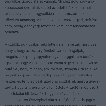
öngyilkos gondolatai is vannak. Mindez úgy, hogy a jó
képességű gyerekek között az adott fiú közepesnél
erősebb volt, ám negyedikben nem tetszett neki a
növekvő tananyag. Ám nem voltak rossz jegyei, beírása
sem, pedig ő fenyegetőzött és kamuzott folyamatosan
odahaza.
A szülők, akik csakis neki hittek, nem akartak mást, csak
annyit, hogy az osztályfőnököt sárba döngöljék,
megalázzák, pedig egyetlen egy dologgal sem tudták
igazolni, hogy valaki bántotta volna a gyereküket. Azt se
hitték el, hogy minden, ami történt, szimpla kitaláció. Az
öngyilkos gondolatok pedig csak a figyelemfelkeltés
részei, és tényleg csak azért hangoztak el, mert a gyerek
tudta, hogy arra ugranak a felnőttek. A szülők még azért
is az iskolát hibáztatták, hogy a tízéves fiú az
iskolaudvaron összepiszkolta a ruháját… A pedagógus
pedig lefagyott, miközben kiszáradt torokkal válaszolni