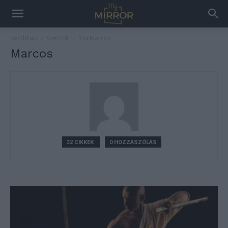
Kezdőlap
Szerzők
Írta Marcos
Marcos
32 CIKKEK
0 HOZZÁSZÓLÁS