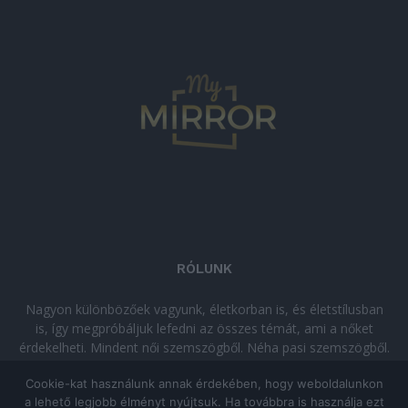
RÓLUNK
Nagyon különbözőek vagyunk, életkorban is, és életstílusban
is, így megpróbáljuk lefedni az összes témát, ami a nőket
érdekelheti. Mindent női szemszögből. Néha pasi szemszögből.
Néha komolyan, néha szórakozva. Olvass minket, ha egy kis
Cookie-kat használunk annak érdekében, hogy weboldalunkon
kikapcsolódásra vágysz!
a lehető legjobb élményt nyújtsuk. Ha továbbra is használja ezt