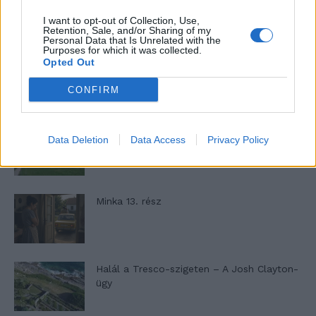
46,301
Rajongók
TETSZIK
I want to opt-out of Collection, Use,
Retention, Sale, and/or Sharing of my
13,262
Követő
Personal Data that Is Unrelated with the
KÖVETÉS
Purposes for which it was collected.
Opted Out
CONFIRM
LEGFRISSEBB
Minka 14. rész
Data Deletion
Data Access
Privacy Policy
Minka 13. rész
Halál a Tresco-szigeten – A Josh Clayton-
ügy