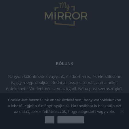
RÓLUNK
Nagyon különbözőek vagyunk, életkorban is, és életstílusban
is, így megpróbáljuk lefedni az összes témát, ami a nőket
érdekelheti. Mindent női szemszögből. Néha pasi szemszögből.
Néha komolyan, néha szórakozva. Olvass minket, ha egy kis
Cookie-kat használunk annak érdekében, hogy weboldalunkon
kikapcsolódásra vágysz!
a lehető legjobb élményt nyújtsuk. Ha továbbra is használja ezt
az oldalt, akkor feltételezzük, hogy elégedett vagy vele.
© Copyright 2026 - mymirror.hu
ADATKEZELÉSI TÁJÉKOZTATÓ
|
Ok
Adatkezelés
Impresszum