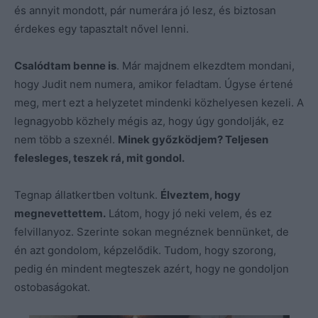
és annyit mondott, pár numerára jó lesz, és biztosan
érdekes egy tapasztalt nővel lenni.
Csalódtam benne is
. Már majdnem elkezdtem mondani,
hogy Judit nem numera, amikor feladtam. Úgyse értené
meg, mert ezt a helyzetet mindenki közhelyesen kezeli. A
legnagyobb közhely mégis az, hogy úgy gondolják, ez
nem több a szexnél.
Minek győzködjem? Teljesen
felesleges, teszek rá, mit gondol.
Tegnap állatkertben voltunk.
Élveztem, hogy
megnevettettem.
Látom, hogy jó neki velem, és ez
felvillanyoz. Szerinte sokan megnéznek bennünket, de
én azt gondolom, képzelődik. Tudom, hogy szorong,
pedig én mindent megteszek azért, hogy ne gondoljon
ostobaságokat.