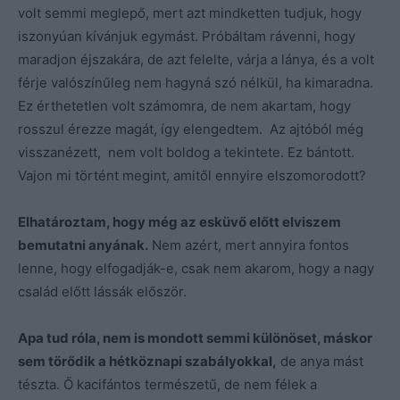
volt semmi meglepő, mert azt mindketten tudjuk, hogy
iszonyúan kívánjuk egymást. Próbáltam rávenni, hogy
maradjon éjszakára, de azt felelte, várja a lánya, és a volt
férje valószínűleg nem hagyná szó nélkül, ha kimaradna.
Ez érthetetlen volt számomra, de nem akartam, hogy
rosszul érezze magát, így elengedtem. Az ajtóból még
visszanézett, nem volt boldog a tekintete. Ez bántott.
Vajon mi történt megint, amitől ennyire elszomorodott?
Elhatároztam, hogy még az esküvő előtt elviszem
bemutatni anyának.
Nem azért, mert annyira fontos
lenne, hogy elfogadják-e, csak nem akarom, hogy a nagy
család előtt lássák először.
Apa tud róla, nem is mondott semmi különöset, máskor
sem törődik a hétköznapi szabályokkal,
de anya mást
tészta. Ő kacifántos természetű, de nem félek a