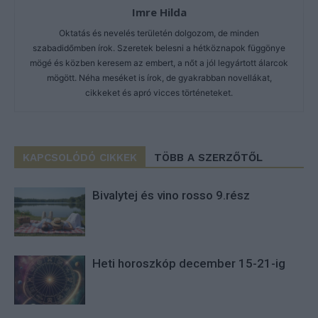
Imre Hilda
Oktatás és nevelés területén dolgozom, de minden
szabadidőmben írok. Szeretek belesni a hétköznapok függönye
mögé és közben keresem az embert, a nőt a jól legyártott álarcok
mögött. Néha meséket is írok, de gyakrabban novellákat,
cikkeket és apró vicces történeteket.
KAPCSOLÓDÓ CIKKEK
TÖBB A SZERZŐTŐL
Bivalytej és vino rosso 9.rész
Heti horoszkóp december 15-21-ig