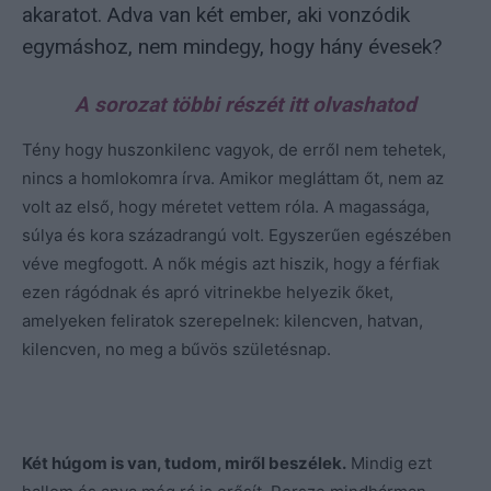
akaratot. Adva van két ember, aki vonzódik
egymáshoz, nem mindegy, hogy hány évesek?
A sorozat többi részét itt olvashatod
Tény hogy huszonkilenc vagyok, de erről nem tehetek,
nincs a homlokomra írva. Amikor megláttam őt, nem az
volt az első, hogy méretet vettem róla. A magassága,
súlya és kora századrangú volt. Egyszerűen egészében
véve megfogott. A nők mégis azt hiszik, hogy a férfiak
ezen rágódnak és apró vitrinekbe helyezik őket,
amelyeken feliratok szerepelnek: kilencven, hatvan,
kilencven, no meg a bűvös születésnap.
Két húgom is van, tudom, miről beszélek.
Mindig ezt