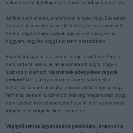
véleményétől. Intelligens nő, nem csalódtam benne soha.
Amikor Judit elment, a telefonom jelezte, hogy üzenetem
érkezett. Ismeretlen számról küldték, és csak annyi volt
benne, hogy röhejes vagyok egy vén kurvával, és ne
higgyem, hogy boldoggá tud tenni hosszútávon.
Enyhén lefagytam, de azonnal megcsörgettem. Persze
nem vette fel senki, és az automata azt búgta, hogy a
szám nem elérhető.
Vajon kinek a begyében vagyok
ennyire?
Mert, hogy szúrom a szemét valakinek, az
biztos. Az üzenet stílusából nem derült ki, hogy nő vagy
férfi írta, de nem is számított. Már rég megtanultam, hogy
nem szabad más véleményére figyelni, mert az emberek
irigyek, és ha irigyek, akkor szemetek.
Végigdőltem az ágyon és arra gondoltam, jó nap volt a