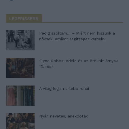
LEGFRISSEBB
Pedig szóltam… – Miért nem hiszünk a
nőknek, amikor segítséget kérnek?
Elyna Robbs: Adéle és az örökölt árnyak
13. rész
A világ legismertebb ruhái
Nyár, nevetés, anekdoták