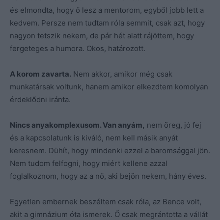
és elmondta, hogy ő lesz a mentorom, egyből jobb lett a
kedvem. Persze nem tudtam róla semmit, csak azt, hogy
nagyon tetszik nekem, de pár hét alatt rájöttem, hogy
fergeteges a humora. Okos, határozott.
A korom zavarta.
Nem akkor, amikor még csak
munkatársak voltunk, hanem amikor elkezdtem komolyan
érdeklődni iránta.
Nincs anyakomplexusom. Van anyám,
nem öreg, jó fej
és a kapcsolatunk is kiváló, nem kell másik anyát
keresnem. Dühít, hogy mindenki ezzel a baromsággal jön.
Nem tudom felfogni, hogy miért kellene azzal
foglalkoznom, hogy az a nő, aki bejön nekem, hány éves.
Egyetlen embernek beszéltem csak róla, az Bence volt,
akit a gimnázium óta ismerek. Ő csak megrántotta a vállát