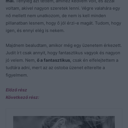
mai.
Tényleg azt tettem, amihez kedvem volt, és azzal
voltam, akivel nagyon szeretek lenni. Végre valahára egy
nő mellett nem unatkozom, de nem is kell minden
pillanatban lesnem, hogy ő jól érzi-e magát. Tudom, hogy
igen, és ennyi elég is nekem.
Majdnem bealudtam, amikor még egy üzenetem érkezett.
Judit írt csak annyit, hogy fantasztikus vagyok és nagyon
jó velem. Nem,
ő a fantasztikus,
csak én elfelejtettem a
tudtára adni, mert az az ostoba üzenet elterelte a
figyelmem.
Előző rész
Következő rész: