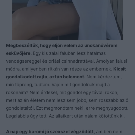
Megbeszéltük, hogy eljön velem az unokanővérem
esküvőjére.
Egy kis zalai faluban lesz hatalmas
vendégsereggel és óriási csinnadrattával. Amolyan falusi
módra, amilyenben ritkán van része az embernek.
Kicsit
gondolkodott rajta, aztán belement.
Nem kérdeztem,
min töpreng, tudtam. Vajon mit gondolnak majd a
rokonaim? Nem érdekel, mit gondol egy távoli rokon,
mert az én életem nem lesz sem jobb, sem rosszabb az ő
gondolataitól. Ezt megmondtam neki, erre megnyugodott.
Legalábbis úgy tett. Az állatkert után nálam kötöttünk ki.
A nap egy baromi jó szexszel végződött
, amiben nem