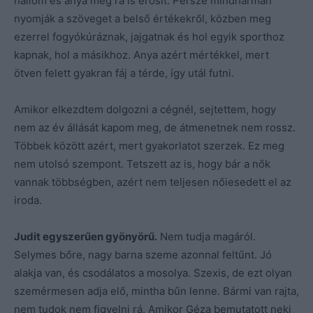
hallom és anya még rá is erősít. Persze mindhárman
nyomják a szöveget a belső értékekről, közben meg
ezerrel fogyókúráznak, jajgatnak és hol egyik sporthoz
kapnak, hol a másikhoz. Anya azért mértékkel, mert
ötven felett gyakran fáj a térde, így utál futni.
Amikor elkezdtem dolgozni a cégnél, sejtettem, hogy
nem az év állását kapom meg, de átmenetnek nem rossz.
Többek között azért, mert gyakorlatot szerzek. Ez meg
nem utolsó szempont. Tetszett az is, hogy bár a nők
vannak többségben, azért nem teljesen nőiesedett el az
iroda.
Judit egyszerűen gyönyörű.
Nem tudja magáról.
Selymes bőre, nagy barna szeme azonnal feltűnt. Jó
alakja van, és csodálatos a mosolya. Szexis, de ezt olyan
szemérmesen adja elő, mintha bűn lenne. Bármi van rajta,
nem tudok nem figyelni rá. Amikor Géza bemutatott neki