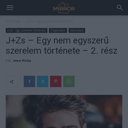
Kezdőlap
J+Zs - Egy szerelem története
J+Zs - Egy szerelem története
Ötpercesek
Sorozatok
J+Zs – Egy nem egyszerű
szerelem története – 2. rész
Írta:
Imre Hilda
-