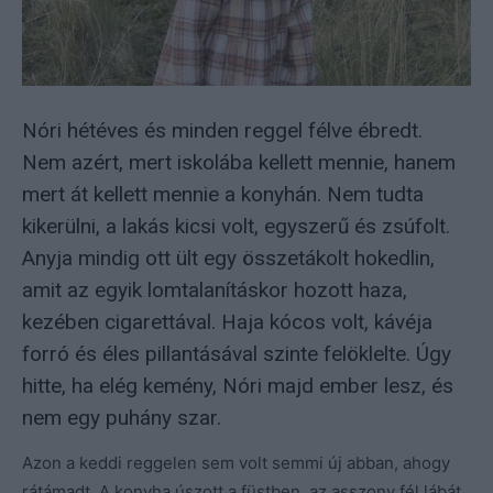
Nóri hétéves és minden reggel félve ébredt.
Nem azért, mert iskolába kellett mennie, hanem
mert át kellett mennie a konyhán. Nem tudta
kikerülni, a lakás kicsi volt, egyszerű és zsúfolt.
Anyja mindig ott ült egy összetákolt hokedlin,
amit az egyik lomtalanításkor hozott haza,
kezében cigarettával. Haja kócos volt, kávéja
forró és éles pillantásával szinte felöklelte. Úgy
hitte, ha elég kemény, Nóri majd ember lesz, és
nem egy puhány szar.
Azon a keddi reggelen sem volt semmi új abban, ahogy
rátámadt. A konyha úszott a füstben, az asszony fél lábát