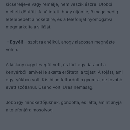
kicserélje-e vagy remélje, nem veszik észre. Utóbbi
mellett döntött. A nő intett, hogy üljön le, ő maga pedig
letelepedett a hokedlire, és a telefonját nyomogatva
megmarkolta a villáját.
– Egyél!
– szólt rá anélkül, ahogy alaposan megnézte
volna.
A kislány nagy levegőt vett, és tört egy darabot a
kenyérből, amivel le akarta erőltetni a tojást. A tojást, ami
egy tyúkban volt. Kis híján felfordult a gyomra, de tovább
evett szótlanul. Csend volt. Üres némaság.
Jobb így mindkettőjüknek, gondolta, és látta, amint anyja
a telefonjára mosolyog.