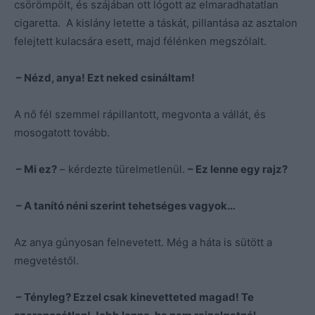
csörömpölt, és szájában ott lógott az elmaradhatatlan
cigaretta. A kislány letette a táskát, pillantása az asztalon
felejtett kulacsára esett, majd félénken megszólalt.
– Nézd, anya! Ezt neked csináltam!
A nő fél szemmel rápillantott, megvonta a vállát, és
mosogatott tovább.
– Mi ez?
– kérdezte türelmetlenül.
– Ez lenne egy rajz?
– A tanító néni szerint tehetséges vagyok…
Az anya gúnyosan felnevetett. Még a háta is sütött a
megvetéstől.
– Tényleg? Ezzel csak kinevetteted magad! Te