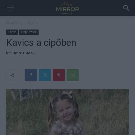
Kezdőlap
Egyéb
Egyéb
Ötpercesek
Kavics a cipőben
Írta:
Imre Hilda
-