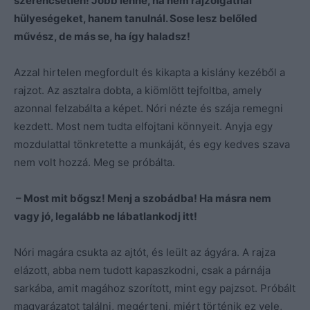
szerencsétlen! Jobb lenne, ha nem rajzolgatnál
hülyeségeket, hanem tanulnál. Sose lesz belőled
művész, de más se, ha így haladsz!
Azzal hirtelen megfordult és kikapta a kislány kezéből a
rajzot. Az asztalra dobta, a kiömlött tejfoltba, amely
azonnal felzabálta a képet. Nóri nézte és szája remegni
kezdett. Most nem tudta elfojtani könnyeit. Anyja egy
mozdulattal tönkretette a munkáját, és egy kedves szava
nem volt hozzá. Meg se próbálta.
– Most mit bőgsz! Menj a szobádba! Ha másra nem
vagy jó, legalább ne lábatlankodj itt!
Nóri magára csukta az ajtót, és leült az ágyára. A rajza
elázott, abba nem tudott kapaszkodni, csak a párnája
sarkába, amit magához szorított, mint egy pajzsot. Próbált
magyarázatot találni, megérteni, miért történik ez vele,