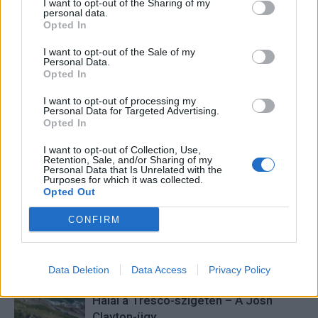
Oktatás és nevelés területén dolgozom, de minden
I want to opt-out of the Sharing of my
personal data.
szabadidőmben írok. Szeretek belesni a hétköznapok függönye
Opted In
mögé és közben keresem az embert, a nőt a jól legyártott álarcok
mögött. Néha meséket is írok, de gyakrabban novellákat,
I want to opt-out of the Sale of my
cikkeket és apró vicces történeteket.
Personal Data.
Opted In
I want to opt-out of processing my
Personal Data for Targeted Advertising.
Opted In
KAPCSOLÓDÓ CIKKEK
TÖBB A SZERZŐTŐL
I want to opt-out of Collection, Use,
Retention, Sale, and/or Sharing of my
Minka 14. rész
Personal Data that Is Unrelated with the
Purposes for which it was collected.
Opted Out
CONFIRM
Minka 13. rész
Data Deletion
Data Access
Privacy Policy
Halál a Tresco-szigeten – A Josh
Clayton-ügy