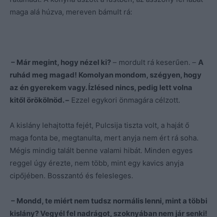
maga alá húzva, mereven bámult rá:
– Már megint, hogy nézel ki?
– mordult rá keserűen. –
A
ruhád meg magad! Komolyan mondom, szégyen, hogy
az én gyerekem vagy. Ízlésed nincs, pedig lett volna
kitől örökölnöd. –
Ezzel egykori önmagára célzott.
A kislány lehajtotta fejét, Pulcsija tiszta volt, a haját ő
maga fonta be, megtanulta, mert anyja nem ért rá soha.
Mégis mindig talált benne valami hibát. Minden egyes
reggel úgy érezte, nem több, mint egy kavics anyja
cipőjében. Bosszantó és felesleges.
– Mondd, te miért nem tudsz normális lenni, mint a többi
kislány? Vegyél fel nadrágot, szoknyában nem jár senki!