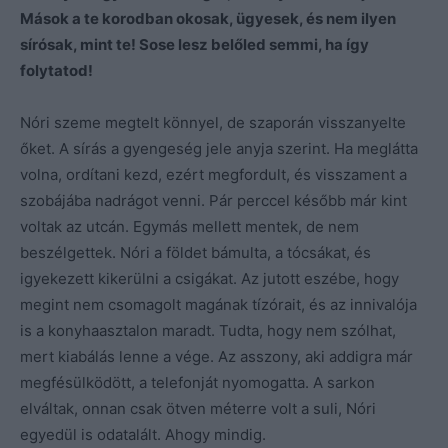
Mások a te korodban okosak, ügyesek, és nem ilyen
sírósak, mint te! Sose lesz belőled semmi, ha így
folytatod!
Nóri szeme megtelt könnyel, de szaporán visszanyelte
őket. A sírás a gyengeség jele anyja szerint. Ha meglátta
volna, ordítani kezd, ezért megfordult, és visszament a
szobájába nadrágot venni. Pár perccel később már kint
voltak az utcán. Egymás mellett mentek, de nem
beszélgettek. Nóri a földet bámulta, a tócsákat, és
igyekezett kikerülni a csigákat. Az jutott eszébe, hogy
megint nem csomagolt magának tízórait, és az innivalója
is a konyhaasztalon maradt. Tudta, hogy nem szólhat,
mert kiabálás lenne a vége. Az asszony, aki addigra már
megfésülködött, a telefonját nyomogatta. A sarkon
elváltak, onnan csak ötven méterre volt a suli, Nóri
egyedül is odatalált. Ahogy mindig.