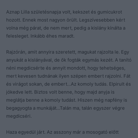
Aznap Lilla születésnapja volt, kekszet és gumicukrot
hozott. Ennek most nagyon örült. Legszívesebben kért
volna még párat, de nem mert, pedig a kislány kínálta a
felesleget. Inkább éhes maradt.
Rajzórán, amit annyira szeretett, magukat rajzolta le. Egy
anyukát a kislányával, de ők fogták egymás kezét. A tanító
néni megdicsérte és annyit mondott, hogy tehetséges,
mert kevesen tudnának ilyen szépen embert rajzolni. Fát
és virágot sokan, de embert…Az komoly tudás. Elpirult és
jókedve lett. Biztos volt benne, hogy majd anyja is
meglátja benne a komoly tudást. Hiszen még napfény is
begagyogta a munkáját…Talán ma, talán egyszer végre
megdicséri.
Haza egyedül járt. Az asszony már a mosogató előtt