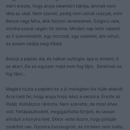
mert érezte, hogy anyja valamiért bántja, aminek nem
látta az okát. Nem szereti, pedig nem csinál rosszat, mint
Bence vagy Mira, akik folyton verekednek. Szigorú vele,
mintha szavai végén tőr lenne. Minden nap letör valamit
az ő szeretetéből, egy morzsát, egy szeletet, ami elhull,
és sosem találja meg többé.
Bebújt a paplan alá, és halkan suttogta: apa is elment, ő
se akart. De ez egyszer majd nem fog fájni. Senkinek se
fog fájni…
Magára húzta a paplant és a jó melegben kis híján elaludt.
Arra riadt fel, hogy anyja hívja: kész a vacsora. Érezte az
illatát. Kolbászos rántotta. Nem szerette, de most éhes
volt. Feltápászkodott, megigazította fürtjeit, és lassan
elindult a konyha felé. Ekkor vette észre, hogy pólóján
csokifolt van. Gyomra összeugrott, és hirtelen nem tudta,