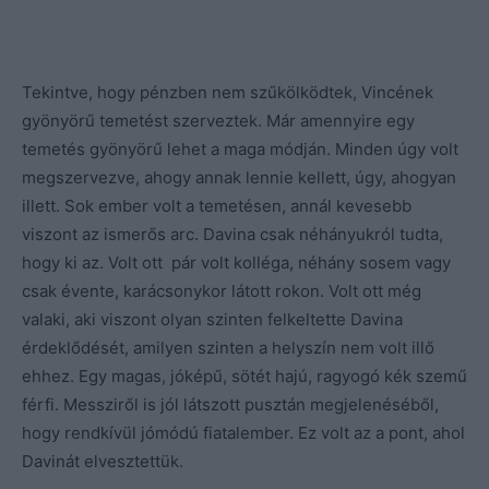
Tekintve, hogy pénzben nem szűkölködtek, Vincének
gyönyörű temetést szerveztek. Már amennyire egy
temetés gyönyörű lehet a maga módján. Minden úgy volt
megszervezve, ahogy annak lennie kellett, úgy, ahogyan
illett. Sok ember volt a temetésen, annál kevesebb
viszont az ismerős arc. Davina csak néhányukról tudta,
hogy ki az. Volt ott pár volt kolléga, néhány sosem vagy
csak évente, karácsonykor látott rokon. Volt ott még
valaki, aki viszont olyan szinten felkeltette Davina
érdeklődését, amilyen szinten a helyszín nem volt illő
ehhez. Egy magas, jóképű, sötét hajú, ragyogó kék szemű
férfi. Messziről is jól látszott pusztán megjelenéséből,
hogy rendkívül jómódú fiatalember. Ez volt az a pont, ahol
Davinát elvesztettük.