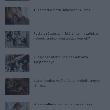
T. szereti a fiatal lányokat 14. rész
Pedig szóltam… – Miért nem hiszünk a
nőknek, amikor segítséget kérnek?
A legidegesítőbb kifejezések laza
gyűjteménye
Elyna Robbs: Adéle és az örökölt árnyak
13. rész
Woody Allen megosztó zsenialitása