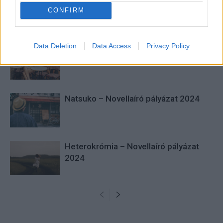
CONFIRM
KAPCSOLÓDÓ CIKKEK
TÖBB A SZERZŐTŐL
Data Deletion
Data Access
Privacy Policy
Nyertes pályázatok kihirdetése – 2024
Natsuko – Novellaíró pályázat 2024
Heterokrómia – Novellaíró pályázat
2024