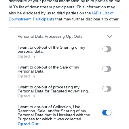
disclosure of your personal information by third parties on the
IAB’s list of downstream participants. This information may
CÍMKÉK
közönségdíj
Novella
Örökség
pályázat
also be disclosed by us to third parties on the
IAB’s List of
tűsarkú
Downstream Participants
that may further disclose it to other
third parties.
Personal Data Processing Opt Outs
I want to opt-out of the Sharing of my
personal data.
Opted In
I want to opt-out of the Sale of my
Personal Data.
Opted In
I want to opt-out of processing my
Personal Data for Targeted Advertising.
Opted In
I want to opt-out of Collection, Use,
Retention, Sale, and/or Sharing of my
MyMirror Magazin
Personal Data that Is Unrelated with the
Purposes for which it was collected.
Opted Out