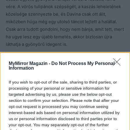
vére. A vörös tulipánok szépségét, a kaszás leheletének
közelsége szennyezte be, és Davina csak ott állt,
miközben húga még egy utolsó táncot lejtett a halállal.
Csak arra tudott gondolni, hogy nem bánja, amit tett, mert
ha ugye lesz egy újabb temetés, akkor biztosan újra
láthatja a gyönyörű idegent is.
Hajnalodott, és ő még mindig ott állt testvére kihűlt
MyMirror Magazin -
Do Not Process My Personal
teteme mellett. Mint egy életveszélyes, gyönyörű
Information
márványszobor. A város hajnali csendjét csupán a
rendőrök egyre hangosodó szirénája törte meg. Davina
If you wish to opt-out of the sale, sharing to third parties, or
processing of your personal or sensitive information for
pedig csak állt ott, teljesen lemerevedve és egyáltalán
targeted advertising by us, please use the below opt-out
eszébe sem jutott, hogy azon a temetésen ő már biztosan
section to confirm your selection. Please note that after your
nem vehet részt. Ki tudja, látja-e még valaha a jóképű
opt-out request is processed you may continue seeing
idegent, vagy hogy létezett e egyáltalán, és nem csak
interest-based ads based on personal information utilized by
us or personal information disclosed to third parties prior to
álmodta azokat a csillogó kék szemeket.
your opt-out. You may separately opt-out of the further