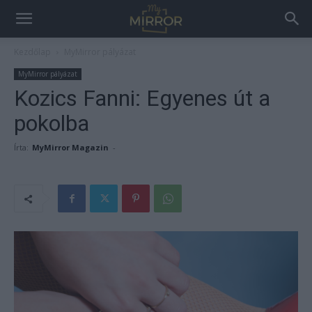
Kezdőlap
MyMirror pályázat
MyMirror pályázat
Kozics Fanni: Egyenes út a
pokolba
Írta:
MyMirror Magazin
-