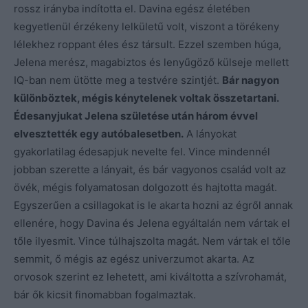
rossz irányba indította el. Davina egész életében
kegyetlenül érzékeny lelkületű volt, viszont a törékeny
lélekhez roppant éles ész társult. Ezzel szemben húga,
Jelena merész, magabiztos és lenyűgöző külseje mellett
IQ-ban nem ütötte meg a testvére szintjét.
Bár nagyon
különböztek, mégis kénytelenek voltak összetartani.
Édesanyjukat Jelena születése után három évvel
elvesztették egy autóbalesetben.
A lányokat
gyakorlatilag édesapjuk nevelte fel. Vince mindennél
jobban szerette a lányait, és bár vagyonos család volt az
övék, mégis folyamatosan dolgozott és hajtotta magát.
Egyszerűen a csillagokat is le akarta hozni az égről annak
ellenére, hogy Davina és Jelena egyáltalán nem vártak el
tőle ilyesmit. Vince túlhajszolta magát. Nem vártak el tőle
semmit, ő mégis az egész univerzumot akarta. Az
orvosok szerint ez lehetett, ami kiváltotta a szívrohamát,
bár ők kicsit finomabban fogalmaztak.