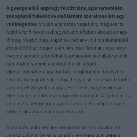
A gyengelelkű, épphogy felnőtt lány, apja temetésén,
zokogástól fulladozva első látásra szerelmes lett egy
vadidegenbe.
Miután a temetés véget ért, meg akarta
tudni a férfi nevét, akit egyébként közben elnyelt a nagy
tömeg. Megboldogult apjának néhány volt munkatársától
érdeklődött az idegen után, ám csak finoman, úgy, hogy
meg ne sejtsék szándékát. Legnagyobb sajnálatára senki
nem tudott semmit a jóképű ifjúról. Végső
elkeseredésében úgy döntött, meglátogatja nagyszülei
sírját is, ha már ott van. Látva, hogy a sírt teljesen benőtte
a moha, elszégyellte magát, és érezte, hogy egykoron
éles elméje minden másodpercben tompul. A fájdalom és
a mentális betegsége együttesen lelökte a lejtőn olyan
mélyre, ahonnan már nincs visszaút.
A temetés utáni néhány hónap lassan telt. Davina lett
Jelena gyámja, de ez is csupán névleges volt. Jelena