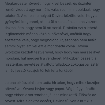
Megkérdezte nővérét, hogy kivel beszél, és őszintén
reménykedett egy normális válaszban, mint például, hogy
telefonál. Azonban e helyett Davina közölte vele, hogy a
gyönyörű idegennel, aki ott ül a kanapén. Jelena viszont
tisztán látta, hogy nem ül ott senki. Próbálta ezt a lehető
legfinomabb módon közölni nővérével, anélkül hogy
éreztetné vele, hogy megbolondult, azonban nem talált
semmi olyat, amivel ezt elmondhatta volna. Davina
üvöltözni kezdett testvérével, hogy hogy van mersze ilyet
mondani, hát megsérti a vendéget. Miközben beszélt, a
hisztérikus nevetése átváltott fulladozó zokogásba, aztán
ismét ijesztő kacajok törtek fel a torkából.
Jelena elképzelni sem tudta hirtelen, hogy mihez kezdjen
nővérével. Orvost hívjon vagy papot. Végül úgy döntött,
hogy ebben a sorrendben jó lesz mindkettő. Először az
orvost. Mire a doktor odaért, Davina túl volt a kritikus