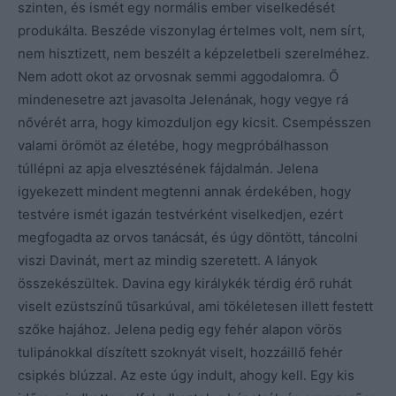
szinten, és ismét egy normális ember viselkedését
produkálta. Beszéde viszonylag értelmes volt, nem sírt,
nem hisztizett, nem beszélt a képzeletbeli szerelméhez.
Nem adott okot az orvosnak semmi aggodalomra. Ő
mindenesetre azt javasolta Jelenának, hogy vegye rá
nővérét arra, hogy kimozduljon egy kicsit. Csempésszen
valami örömöt az életébe, hogy megpróbálhasson
túllépni az apja elvesztésének fájdalmán. Jelena
igyekezett mindent megtenni annak érdekében, hogy
testvére ismét igazán testvérként viselkedjen, ezért
megfogadta az orvos tanácsát, és úgy döntött, táncolni
viszi Davinát, mert az mindig szeretett. A lányok
összekészültek. Davina egy királykék térdig érő ruhát
viselt ezüstszínű tűsarkúval, ami tökéletesen illett festett
szőke hajához. Jelena pedig egy fehér alapon vörös
tulipánokkal díszített szoknyát viselt, hozzáillő fehér
csipkés blúzzal. Az este úgy indult, ahogy kell. Egy kis