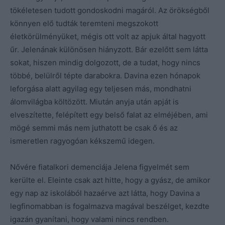
tökéletesen tudott gondoskodni magáról. Az örökségből
könnyen elő tudták teremteni megszokott
életkörülményüket, mégis ott volt az apjuk által hagyott
űr. Jelenának különösen hiányzott. Bár ezelőtt sem látta
sokat, hiszen mindig dolgozott, de a tudat, hogy nincs
többé, belülről tépte darabokra. Davina ezen hónapok
leforgása alatt agyilag egy teljesen más, mondhatni
álomvilágba költözött. Miután anyja után apját is
elveszítette, felépített egy belső falat az elméjében, ami
mögé semmi más nem juthatott be csak ő és az
ismeretlen ragyogóan kékszemű idegen.
Nővére fiatalkori demenciája Jelena figyelmét sem
kerülte el. Eleinte csak azt hitte, hogy a gyász, de amikor
egy nap az iskolából hazaérve azt látta, hogy Davina a
legfinomabban is fogalmazva magával beszélget, kezdte
igazán gyanítani, hogy valami nincs rendben.