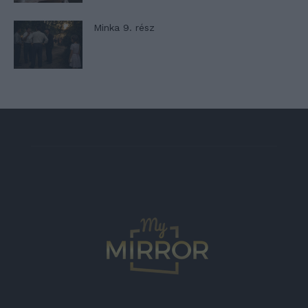
Minka 9. rész