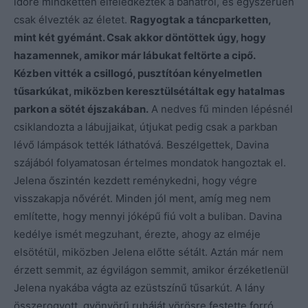
időre mindketten elfeledkeztek a bánatról, és egyszerűen
csak élvezték az életet.
Ragyogtak a táncparketten,
mint két gyémánt. Csak akkor döntöttek úgy, hogy
hazamennek, amikor már lábukat feltörte a cipő.
Kézben vitték a csillogó, pusztítóan kényelmetlen
tűsarkúkat, miközben keresztülsétáltak egy hatalmas
parkon a sötét éjszakában.
A nedves fű minden lépésnél
csiklandozta a lábujjaikat, útjukat pedig csak a parkban
lévő lámpások tették láthatóvá. Beszélgettek, Davina
szájából folyamatosan értelmes mondatok hangoztak el.
Jelena őszintén kezdett reménykedni, hogy végre
visszakapja nővérét. Minden jól ment, amíg meg nem
említette, hogy mennyi jóképű fiú volt a buliban. Davina
kedélye ismét megzuhant, érezte, ahogy az elméje
elsötétül, miközben Jelena előtte sétált. Aztán már nem
érzett semmit, az égvilágon semmit, amikor érzéketlenül
Jelena nyakába vágta az ezüstszínű tűsarkút. A lány
összerogyott, gyönyörű ruháját vörösre festette forró