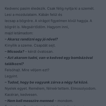
Kedvenc pasim éledezik. Csak félig nyitja ki a szemét.
Lesi a mozdulataim. Kábán felül és
lecsap a bögrére. A virágot figyelmen kívül hagyja. A
bögrét is. Megsértődöm. Hagyom inni,
majd letámadom:
– Akarsz randizni egy jó nővel?
Kinyílik a szeme. Csapdát sejt.
– Micsoda?
– kérdi óvatosan.
– Azt akarom tudni, van-e kedved egy bombázóval
találkozni?
Felsóhajt. Mire véljem ezt?
Legyint.
– Tudod, hogy be vagyunk zárva a négy fal közé.
Nyelek egyet. Remélem, félreértettem. Elmosolyodom.
Kacéran, kedvesen.
– Nem kell messzire menned
– mondom.