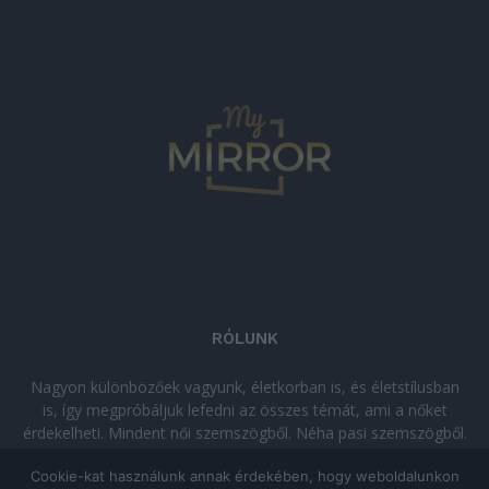
RÓLUNK
Nagyon különbözőek vagyunk, életkorban is, és életstílusban
is, így megpróbáljuk lefedni az összes témát, ami a nőket
érdekelheti. Mindent női szemszögből. Néha pasi szemszögből.
Néha komolyan, néha szórakozva. Olvass minket, ha egy kis
Cookie-kat használunk annak érdekében, hogy weboldalunkon
kikapcsolódásra vágysz!