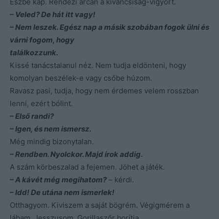
Észbe kap. Rendezi arcán a kíváncsiság-vigyort.
– Veled? De hát itt vagy!
– Nem leszek. Egész nap a másik szobában fogok ülni és
várni fogom, hogy
találkozzunk.
Kissé tanácstalanul néz. Nem tudja eldönteni, hogy
komolyan beszélek-e vagy csőbe húzom.
Ravasz pasi, tudja, hogy nem érdemes velem rosszban
lenni, ezért bólint.
– Első randi?
– Igen, és nem ismersz.
Még mindig bizonytalan.
– Rendben. Nyolckor. Majd írok addig.
A szám körbeszalad a fejemen. Jöhet a játék.
– A kávét még megihatom?
– kérdi.
– Idd! De utána nem ismerlek!
Otthagyom. Kiviszem a saját bögrém. Végigmérem a
lábam. Jesszusom. Gorillaszőr borítja.