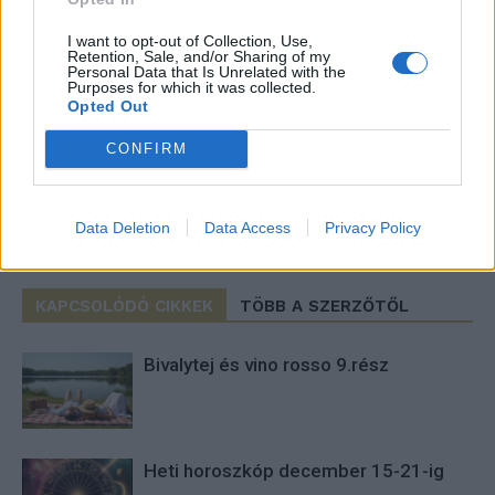
I want to opt-out of Collection, Use,
Retention, Sale, and/or Sharing of my
Personal Data that Is Unrelated with the
Imre Hilda
Purposes for which it was collected.
Opted Out
Oktatás és nevelés területén dolgozom, de minden
szabadidőmben írok. Szeretek belesni a hétköznapok függönye
CONFIRM
mögé és közben keresem az embert, a nőt a jól legyártott álarcok
mögött. Néha meséket is írok, de gyakrabban novellákat,
cikkeket és apró vicces történeteket.
Data Deletion
Data Access
Privacy Policy
KAPCSOLÓDÓ CIKKEK
TÖBB A SZERZŐTŐL
Bivalytej és vino rosso 9.rész
Heti horoszkóp december 15-21-ig