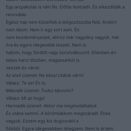
Egy arcpakolás is rám fér. Előtte testradír. És elkezdődik a
renoválás.
Egész nap nem közelítek a dolgozószoba felé. Andort
nem látom. Nem ír egy sort sem. Én
nem kezdeményezek, ahhoz már nagylány vagyok. Hat
óra és egyre idegesebb leszek. Nem is
hallom, hogy fürdött vagy borotválkozott. Ellenben én
teljes harci díszben, magassarkút is
veszek és várok.
Az első üzenet: Ne késs! Utálok várni!
Válasz: Te se! Én is.
Második üzenet: Tudsz táncolni?
Válasz: Mi az hogy!
Harmadik üzenet: Akkor ma megmutathatod.
És utána semmi. A körömlakkom megszáradt. Éhes
vagyok. Eszem egy kis dugicsokit a
fiókból. Egyre idegesebben lélegzem. Nem is értem.