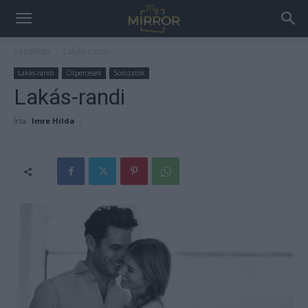
Kezdőlap
Lakás-randi
Lakás-randi
Ötpercesek
Sorozatok
Lakás-randi
Írta:
Imre Hilda
-