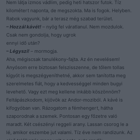
Nem látja izmos vádlim, pedig heti hatszor futok. Tíz
kilométert naponta, de megszokta. Ma is fogok. Helyben.
Rabok vagyunk, bár a terasz még szabad terület.
– Hozzál kávét!
– nyög fel váratlanul. Nem mozdulok.
Csak nem gondolja, hogy ugrok
ennyi idő után?
– Légyszi!
– mormogja.
Aha, mégiscsak tanulékony-fajta. Az én nevelésem!
Anyósom erre biztosan felszisszenne, de tőlem tollas
kígyót is megszégyeníthetné, akkor sem tanította meg
szerelmetes fiát, hogy a kedvességgel minden bugyi
levehető. Vagy ezt meg kellene inkább köszönnöm?
Feltápászkodom, kijövök az Andor-moziból. A kávé is
kifogyóban van. Rázogatom a fémhengert, hátha
szaporodnak a szemek. Pontosan egy főzetre való
maradt. Két csészényi reggeli arany. Lassan csorog le a
lé, amikor eszembe jut valami. Tíz éve nem randizunk. Az