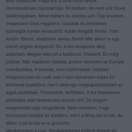
első találkozás maga volt a sete-suta randik
Guinnessének csúcstartója. 19 múltam, de nem sok fiúval
találkozgattam. Mind idétlen és ostoba volt. Úgy éreztem,
megeszem őket reggelire. Izzadtak és ötlettelen
szövegük hamar elriasztott. Aztán megjött Andor. Tóth
Andor. (Bond…majdnem James Bond) Már akkor is egy
menő cégnél dolgozott. Én, a kis recepciós lány,
elaléltam. Mégse sikerült a találkozó. Elkésett. Én még
jobban. Már majdnem feladta, amikor beestem az Európa
cukrászdába. A beesés, nem szófordulat. Valóban
megcsúsztam és csak azért nem zuhantam teljes 52
kilómmal a padlóra, mert valahogy megkapaszkodtam az
egyik asztalban. Pontosítok: terítőben. A kis teamécses
pillanatok alatt teamécses-puzzle lett. De engem
megmentett egy rongydarab. Nem mondom, hogy
könnyezni kezdek az emlékre, mert a félig ciki is ciki, de
akkor is jó érzés erre gondolni.
Megkeresem a cuki, fényképemmel ellátott bögrét és