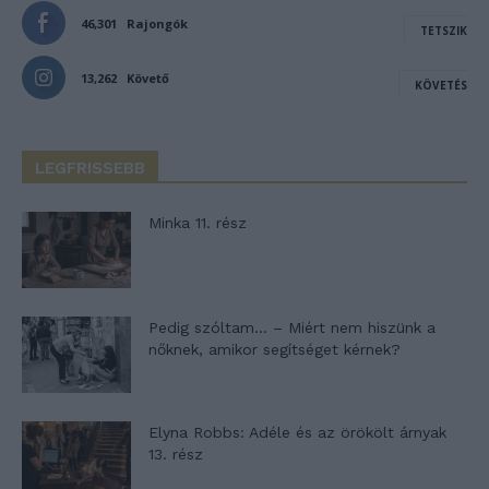
46,301
Rajongók
TETSZIK
13,262
Követő
KÖVETÉS
LEGFRISSEBB
Minka 11. rész
Pedig szóltam… – Miért nem hiszünk a
nőknek, amikor segítséget kérnek?
Elyna Robbs: Adéle és az örökölt árnyak
13. rész