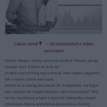
Lakás-randi
– Itt olvashatod a teljes
sorozatot
Horkol. Megint. Pedig nem most aludt el. Nézem, ahogy
levegőt vesz. Kisfiús az arca. Az
orrából viszont kilóg egy szőrszál. Nem valami vágykeltő,
bár a nejlon zoknik sem azok,
amiket én a nadrág alá veszek föl. Kitéphetné. Ha fogok
egy csipeszt és magam teszem, vajon észreveszi? Attól
tartok, leüvöltené a hajat a fejemről. Márpedig a hajam
mindenem. Barna, aranyfényű és hullámos. Sokáig