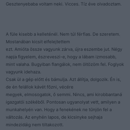
Gesztenyebaba voltam neki. Vicces. Tíz éve olvadoztam.
A füle kisebb a kelleténél. Nem túl férfias. De szeretem.
Mostanában kicsit elfelejtettem
ezt. Amióta össze vagyunk zárva, újra eszembe jut. Négy
napja figyelem, észreveszi-e, hogy a lábam izmosabb,
mint valaha. Bugyiban flangálok, nem öltözöm fel. Foglyok
vagyunk idehaza.
Csak ül a gép előtt és bámulja. Azt állítja, dolgozik. Én is,
de én felállok kávét főzni, vécére
megyek, elmosogatok, ő semmi. Nincs, ami kirobbantaná
igazgatói székéből. Pontosan ugyanolyat vett, amilyen a
munkahelyén van. Hogy a fenekének ne tűnjön fel a
változás. Az enyhén lapos, de kicsinyke sejhaja
mindezidáig nem tiltakozott.