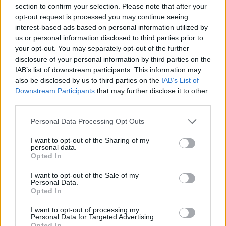
azokat, akik kerülik a vírussal kapcsolatos
section to confirm your selection. Please note that after your
tartalmakat így is megnyugtassuk, hogy abban a
opt-out request is processed you may continue seeing
cikkben nincs szó erről. Együtt túl leszünk ezen
interest-based ads based on personal information utilized by
az időszakon!
us or personal information disclosed to third parties prior to
your opt-out. You may separately opt-out of the further
disclosure of your personal information by third parties on the
IAB’s list of downstream participants. This information may
CÍMKÉK
házasság
lakás
Lakásrandi
szerelem
also be disclosed by us to third parties on the
IAB’s List of
Downstream Participants
that may further disclose it to other
third parties.
Personal Data Processing Opt Outs
I want to opt-out of the Sharing of my
personal data.
Opted In
I want to opt-out of the Sale of my
Personal Data.
Opted In
I want to opt-out of processing my
Personal Data for Targeted Advertising.
Opted In