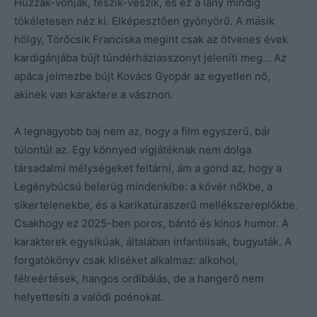
Húzzák-vonják, teszik-veszik, és ez a lány mindig
tökéletesen néz ki. Elképesztően gyönyörű. A másik
hölgy, Törőcsik Franciska megint csak az ötvenes évek
kardigánjába bújt tündérháziasszonyt jeleníti meg… Az
apáca jelmezbe bújt Kovács Gyopár az egyetlen nő,
akinek van karaktere a vásznon.
A legnagyobb baj nem az, hogy a film egyszerű, bár
túlontúl az. Egy könnyed vígjátéknak nem dolga
társadalmi mélységeket feltárni, ám a gond az, hogy a
Legénybúcsú belerúg mindenkibe: a kövér nőkbe, a
sikertelenekbe, és a karikatúraszerű mellékszereplőkbe.
Csakhogy ez 2025-ben poros, bántó és kínos humor. A
karakterek egysíkúak, általában infantilisak, bugyuták. A
forgatókönyv csak kliséket alkalmaz: alkohol,
félreértések, hangos ordibálás, de a hangerő nem
helyettesíti a valódi poénokat.