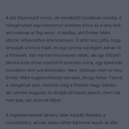
A két főszereplő orvos, de mindkettő triviálisan ostoba. A
vőlegényben egy szemernyi érzelem sincs az a lány felé,
akit másnap el fog venni. A barátja, akit Ember Márk
játszik, kifejezetten ellenszenves. Ő attól lesz jófiú, hogy
lenyalják a kócos haját, és egy szürke kardigánt adnak rá
a filmesek. Van ma harmincévesen valaki, aki így öltözik?
Mintha száz évvel ezelőttről érkezett volna, egy épkézláb
mondatot nem tud elmondani. Nem, biztosan nem ez lesz
Ember Márk legjelentősebb szerepe, ahogy Fehér Tiboré,
a vőlegényé sem. Feltűnik még a filmben Nagy Sándor,
aki szintén bugyuta, és álcáját két barkó jelenti, mert hát
nem pap, azt azonnal látjuk.
A legkellemesebb látvány talán Kárpáti Rebeka, a
rosszkislány, akinek alakja láttán bárkinek leesik az álla.