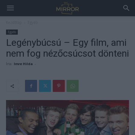
Kezdőlap
Egyéb
Egyéb
Legénybúcsú – Egy film, ami
nem fog nézőcsúcsot dönteni
Írta:
Imre Hilda
-