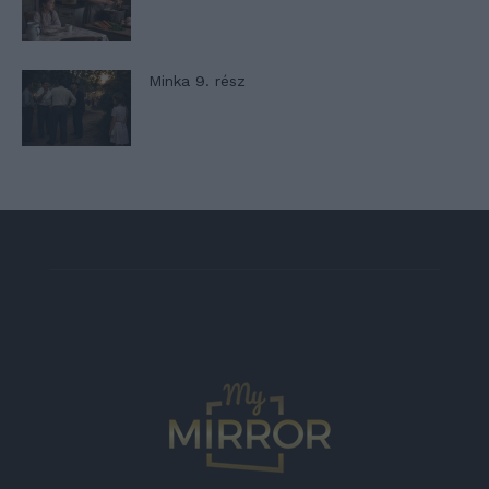
Minka 9. rész