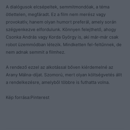
A dialógusok elcsépeltek, semmitmondóak, a téma
ötlettelen, megfáradt. Ez a film nem merész vagy
provokatív, hanem olyan humort preferál, amely során
szégyenkezve elfordulunk. Könnyen felejthető, ahogy
Csonka András vagy Korda György is, aki már-már csak
robot üzemmódban létezik. Mindketten fel-feltűnnek, de
nem adnak semmit a filmhez.
A rendező ezzel az alkotással bőven kiérdemelné az
Arany Málna-díjat. Szomorú, mert olyan költségvetés állt
a rendelkezésre, amelyből többre is futhatta volna.
Kép forrása:Pinterest