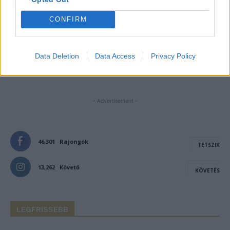
next time I comment.
CONFIRM
Notify me of follow-up comments by email.
Notify me of new posts by email.
Data Deletion
Data Access
Privacy Policy
- Advertisement -
46,301
Rajongók
TETSZIK
13,262
Követő
KÖVETÉS
LEGFRISSEBB