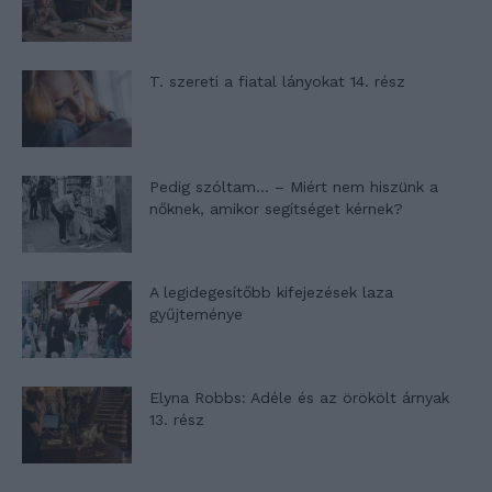
T. szereti a fiatal lányokat 14. rész
Pedig szóltam… – Miért nem hiszünk a
nőknek, amikor segítséget kérnek?
A legidegesítőbb kifejezések laza
gyűjteménye
Elyna Robbs: Adéle és az örökölt árnyak
13. rész