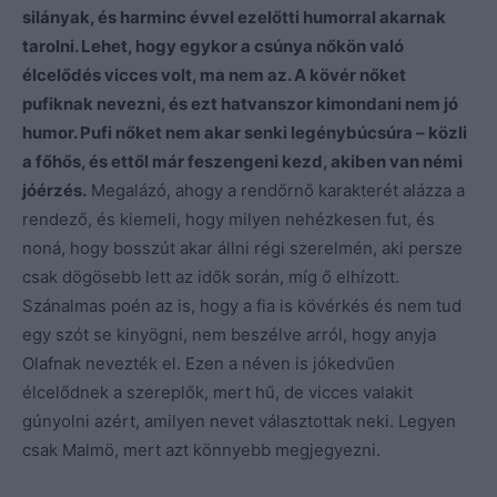
silányak, és harminc évvel ezelőtti humorral akarnak
tarolni. Lehet, hogy egykor a csúnya nőkön való
élcelődés vicces volt, ma nem az. A kövér nőket
pufiknak nevezni, és ezt hatvanszor kimondani nem jó
humor. Pufi nőket nem akar senki legénybúcsúra – közli
a főhős, és ettől már feszengeni kezd, akiben van némi
jóérzés.
Megalázó, ahogy a rendőrnő karakterét alázza a
rendező, és kiemeli, hogy milyen nehézkesen fut, és
noná, hogy bosszút akar állni régi szerelmén, aki persze
csak dögösebb lett az idők során, míg ő elhízott.
Szánalmas poén az is, hogy a fia is kövérkés és nem tud
egy szót se kinyögni, nem beszélve arról, hogy anyja
Olafnak nevezték el. Ezen a néven is jókedvűen
élcelődnek a szereplők, mert hű, de vicces valakit
gúnyolni azért, amilyen nevet választottak neki. Legyen
csak Malmö, mert azt könnyebb megjegyezni.