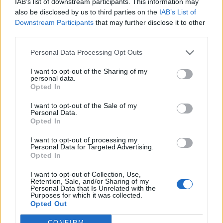
IAB’s list of downstream participants. This information may
also be disclosed by us to third parties on the
IAB’s List of
Downstream Participants
that may further disclose it to other
third parties.
A világ legismertebb ruhái
Personal Data Processing Opt Outs
I want to opt-out of the Sharing of my
personal data.
Opted In
Nyár, nevetés, anekdoták
I want to opt-out of the Sale of my
Personal Data.
Opted In
I want to opt-out of processing my
Panna és a szép szerelmek mítosza 3.
Personal Data for Targeted Advertising.
Opted In
I want to opt-out of Collection, Use,
Retention, Sale, and/or Sharing of my
Personal Data that Is Unrelated with the
Képtelenek vagyunk felnőni a felnőtt élet
Purposes for which it was collected.
kihívásaihoz?
Opted Out
CONFIRM