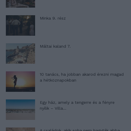
Minka 9. rész
Máltai kaland 7.
10 tanács, ha jobban akarod érezni magad
a hétköznapokban
Egy ház, amely a tengerre és a fényre
nyílik – Villa...
A családok, akik soha nem hagyták abba