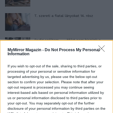
T. szereti a fiatal lányokat 14. rész
Pedig szóltam… – Miért nem hiszünk a
nőknek, amikor segítséget kérnek?
MyMirror Magazin -
Do Not Process My Personal
Information
A legidegesítőbb kifejezések laza
If you wish to opt-out of the sale, sharing to third parties, or
gyűjteménye
processing of your personal or sensitive information for
targeted advertising by us, please use the below opt-out
section to confirm your selection. Please note that after your
opt-out request is processed you may continue seeing
Elyna Robbs: Adéle és az örökölt árnyak
interest-based ads based on personal information utilized by
13. rész
us or personal information disclosed to third parties prior to
your opt-out. You may separately opt-out of the further
disclosure of your personal information by third parties on the
Woody Allen megosztó zsenialitása