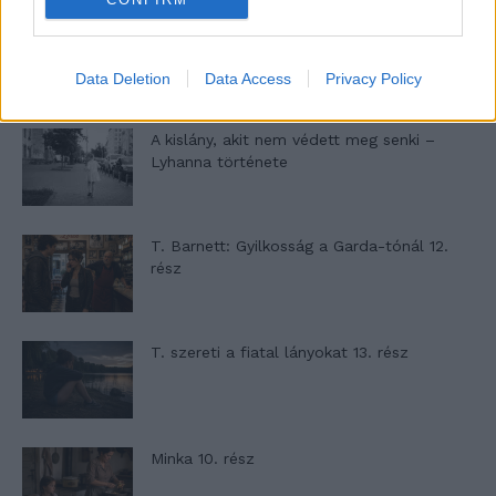
Altatógázos rablások Olaszországban
Data Deletion
Data Access
Privacy Policy
A kislány, akit nem védett meg senki –
Lyhanna története
T. Barnett: Gyilkosság a Garda-tónál 12.
rész
T. szereti a fiatal lányokat 13. rész
Minka 10. rész