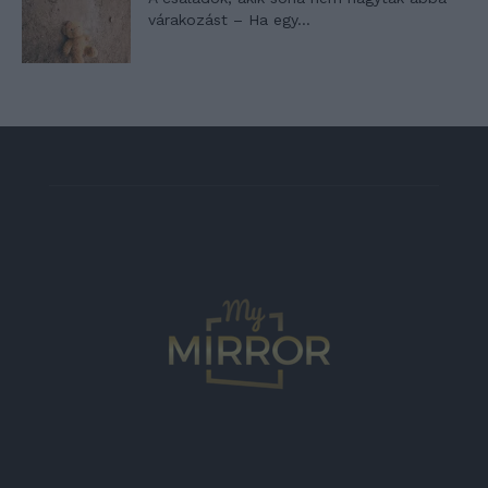
várakozást – Ha egy...