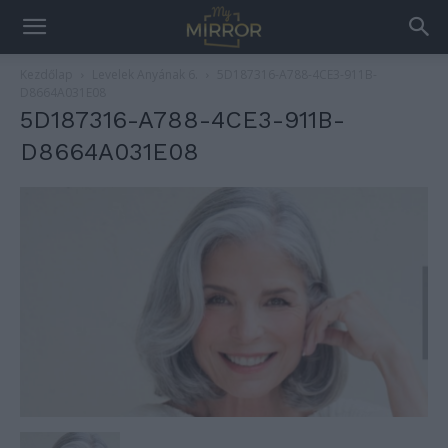
Kezdőlap
Levelek Anyának 6.
5D187316-A788-4CE3-911B-
D8664A031E08
5D187316-A788-4CE3-911B-
D8664A031E08