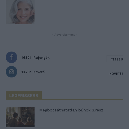
- Advertisement -
46,301
Rajongók
TETSZIK
13,262
Követő
KÖVETÉS
LEGFRISSEBB
Megbocsáthatatlan bűnök 3.rész