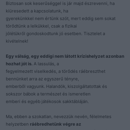
Biztosan sok keserűséggel is jár majd észrevenni, ha
kiüresedett a kapcsolatunk, ha
gyerekünkkel nem értünk szót, mert eddig sem sokat
törődtünk a lelkükkel, csak a fizikai
jólétükről gondoskodtunk jó esetben. Tisztelet a
kivételnek!
Egy válság, egy eddigi nem látott krízishelyzet azonban
hozhat jót is.
A lassulás, a
fegyelmezett viselkedés, a törődés ráébreszthet
bennünket arra az egyszerű tényre,
emberből vagyunk. Halandók, kiszolgáltatottak és
sokszor bábok a természet és ismeretlen
emberi és egyéb játékosok sakktábláján.
Ma, ebben a szokatlan, nevezzük nevén, félelmetes
helyzetben
ráébredhetünk végre az