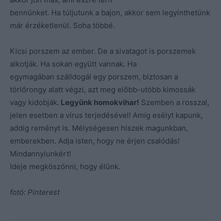
bennünket. Ha túljutunk a bajon, akkor sem legyinthetünk
már érzéketlenül. Soha többé.
Kicsi porszem az ember. De a sivatagot is porszemek
alkotják. Ha sokan együtt vannak. Ha
egymagában szálldogál egy porszem, biztosan a
törlőrongy alatt végzi, azt meg előbb-utóbb kimossák
vagy kidobják.
Legyünk homokvihar!
Szemben a rosszal,
jelen esetben a vírus terjedésével! Amíg esélyt kapunk,
addig reményt is. Mélységesen hiszek magunkban,
emberekben. Adja isten, hogy ne érjen csalódás!
Mindannyiunkért!
Ideje megköszönni, hogy élünk.
fotó: Pinterest