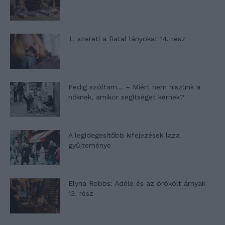
T. szereti a fiatal lányokat 14. rész
Pedig szóltam… – Miért nem hiszünk a
nőknek, amikor segítséget kérnek?
A legidegesítőbb kifejezések laza
gyűjteménye
Elyna Robbs: Adéle és az örökölt árnyak
13. rész