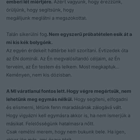
emberi lét miértjére.
Azért vagyunk, hogy érezzünk,
örüljünk, hogy segítsünk, hogy
megálljunk meglátni a megszokottat.
Talán sikerülni fog
. Nem egyszerű próbatételen esik át a
mi kis kék bolygónk.
Az egyén érdekeit háttérbe kell szorítani. Évtizedek óta
az ÉN dominál. Az Én megvalósítandó céljaim, az Én
terveim, az Én testem és lelkem. Most megkaptuk…
Keményen, nem kis dózisban.
A MI váratlanul fontos lett. Hogy végre megértsük, nem
lehetünk meg egymás nélkül.
Hogy segíteni, elfogadni
és elismerni, létünk fenn maradásának zálogává vált.
Hogy vigyázni kell egymásra akkor is, ha nem ismerjük a
másikat. Felelősségünk hatalmasra nőtt.
Csak remélni merem, hogy nem bukunk bele. Ha igen,
akkor jön más, ami észre térít