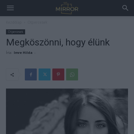
Kezdőlap
Ötpercesek
Ötpercesek
Megköszönni, hogy élünk
Írta:
Imre Hilda
-