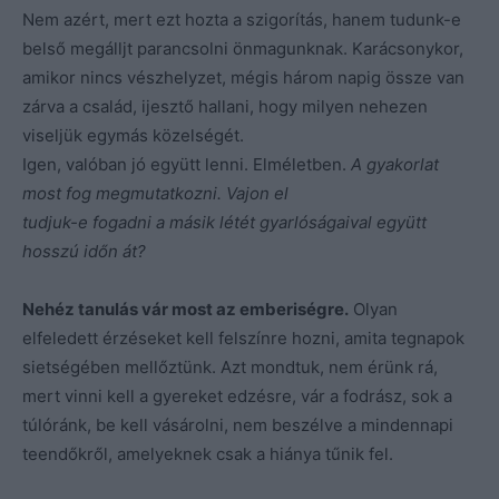
Nem azért, mert ezt hozta a szigorítás, hanem tudunk-e
belső megálljt parancsolni önmagunknak. Karácsonykor,
amikor nincs vészhelyzet, mégis három napig össze van
zárva a család, ijesztő hallani, hogy milyen nehezen
viseljük egymás közelségét.
Igen, valóban jó együtt lenni. Elméletben.
A gyakorlat
most fog megmutatkozni. Vajon el
tudjuk-e fogadni a másik létét gyarlóságaival együtt
hosszú időn át?
Nehéz tanulás vár most az emberiségre.
Olyan
elfeledett érzéseket kell felszínre hozni, amita tegnapok
sietségében mellőztünk. Azt mondtuk, nem érünk rá,
mert vinni kell a gyereket edzésre, vár a fodrász, sok a
túlóránk, be kell vásárolni, nem beszélve a mindennapi
teendőkről, amelyeknek csak a hiánya tűnik fel.