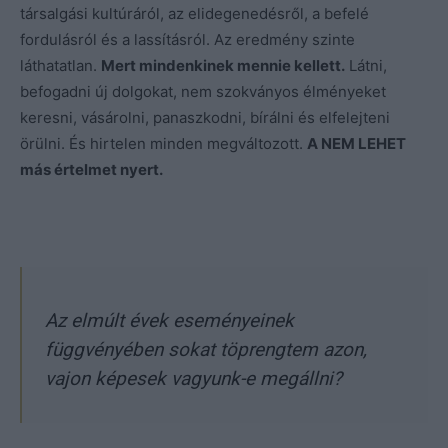
társalgási kultúráról, az elidegenedésről, a befelé
fordulásról és a lassításról. Az eredmény szinte
láthatatlan.
Mert mindenkinek mennie kellett.
Látni,
befogadni új dolgokat, nem szokványos élményeket
keresni, vásárolni, panaszkodni, bírálni és elfelejteni
örülni. És hirtelen minden megváltozott.
A NEM LEHET
más
értelmet nyert.
Az elmúlt évek eseményeinek
függvényében sokat töprengtem azon,
vajon képesek vagyunk-e megállni?