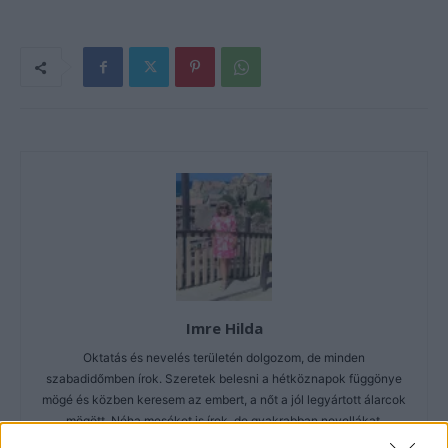
Imre Hilda
Oktatás és nevelés területén dolgozom, de minden
szabadidőmben írok. Szeretek belesni a hétköznapok függönye
mögé és közben keresem az embert, a nőt a jól legyártott álarcok
mögött. Néha meséket is írok, de gyakrabban novellákat,
cikkeket és apró vicces történeteket.