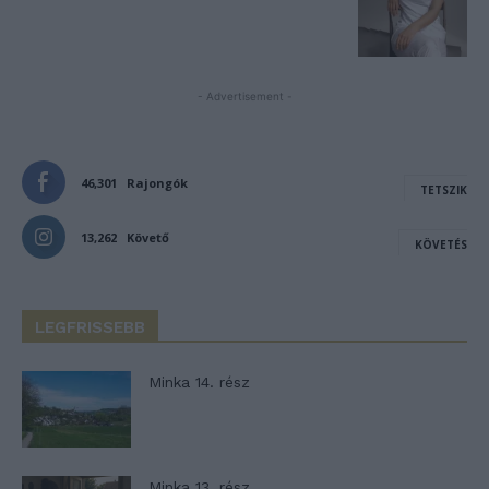
- Advertisement -
46,301
Rajongók
TETSZIK
13,262
Követő
KÖVETÉS
LEGFRISSEBB
Minka 14. rész
Minka 13. rész