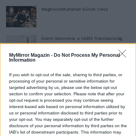
Megbocsáthatatlan bűnök 1.rész
Szent Genovéva, a túlélő Franciaország
jelképe
MyMirror Magazin -
Do Not Process My Personal
Information
Minka 12. rész
If you wish to opt-out of the sale, sharing to third parties, or
processing of your personal or sensitive information for
targeted advertising by us, please use the below opt-out
section to confirm your selection. Please note that after your
Minka 11. rész
opt-out request is processed you may continue seeing
interest-based ads based on personal information utilized by
us or personal information disclosed to third parties prior to
your opt-out. You may separately opt-out of the further
disclosure of your personal information by third parties on the
T. szereti a fiatal lányokat 14. rész
IAB’s list of downstream participants. This information may