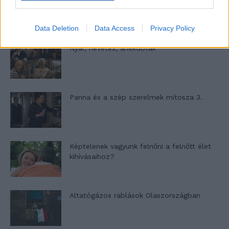
Data Deletion
Data Access
Privacy Policy
Nyár, nevetés, anekdoták
Panna és a szép szerelmek mítosza 3.
Képtelenek vagyunk felnőni a felnőtt élet
kihívásaihoz?
Altatógázos rablások Olaszországban