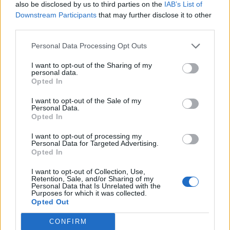
also be disclosed by us to third parties on the
IAB’s List of
Downstream Participants
that may further disclose it to other
third parties.
Pedig szóltam… – Miért nem hiszünk a
nőknek, amikor segítséget kérnek?
Personal Data Processing Opt Outs
I want to opt-out of the Sharing of my
personal data.
Opted In
A legidegesítőbb kifejezések laza
gyűjteménye
I want to opt-out of the Sale of my
Personal Data.
Opted In
Elyna Robbs: Adéle és az örökölt árnyak
I want to opt-out of processing my
13. rész
Personal Data for Targeted Advertising.
Opted In
I want to opt-out of Collection, Use,
Retention, Sale, and/or Sharing of my
Woody Allen megosztó zsenialitása
Personal Data that Is Unrelated with the
Purposes for which it was collected.
Opted Out
CONFIRM
A világ legismertebb ruhái