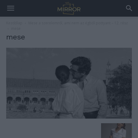
Kezdőlap
Mese a szerelemről, ami nem az égből pottyant – 12. rész
mese
mese