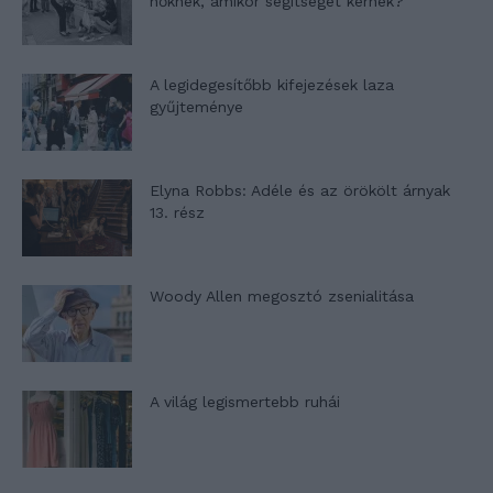
nőknek, amikor segítséget kérnek?
A legidegesítőbb kifejezések laza
gyűjteménye
Elyna Robbs: Adéle és az örökölt árnyak
13. rész
Woody Allen megosztó zsenialitása
A világ legismertebb ruhái