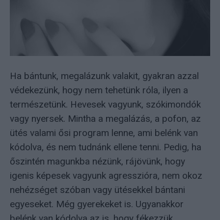
Ha bántunk, megalázunk valakit, gyakran azzal
védekezünk, hogy nem tehetünk róla, ilyen a
természetünk. Hevesek vagyunk, szókimondók
vagy nyersek. Mintha a megalázás, a pofon, az
ütés valami ősi program lenne, ami belénk van
kódolva, és nem tudnánk ellene tenni. Pedig, ha
őszintén magunkba nézünk, rájövünk, hogy
igenis képesek vagyunk agresszióra, nem okoz
nehézséget szóban vagy ütésekkel bántani
egyeseket. Még gyerekeket is. Ugyanakkor
belénk van kódolva az is, hogy fékezzük