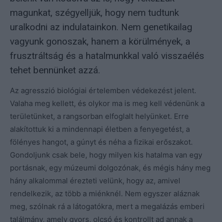
magunkat, szégyelljük, hogy nem tudtunk
uralkodni az indulatainkon. Nem genetikailag
vagyunk gonoszak, hanem a körülmények, a
frusztráltság és a hatalmunkkal való visszaélés
tehet bennünket azzá.
Az agresszió biológiai értelemben védekezést jelent.
Valaha meg kellett, és olykor ma is meg kell védenünk a
területünket, a rangsorban elfoglalt helyünket. Erre
alakítottuk ki a mindennapi életben a fenyegetést, a
fölényes hangot, a gúnyt és néha a fizikai erőszakot.
Gondoljunk csak bele, hogy milyen kis hatalma van egy
portásnak, egy múzeumi dolgozónak, és mégis hány meg
hány alkalommal érezteti velünk, hogy az, amivel
rendelkezik, az több a miénknél. Nem egyszer aláznak
meg, szólnak rá a látogatókra, mert a megalázás emberi
találmány, amely gyors, olcsó és kontrollt ad annak a