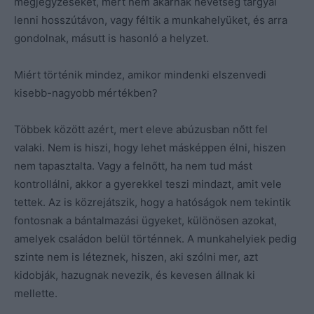
megjegyzéseket, mert nem akarnak nevetség tárgyai
lenni hosszútávon, vagy féltik a munkahelyüket, és arra
gondolnak, másutt is hasonló a helyzet.
Miért történik mindez, amikor mindenki elszenvedi
kisebb-nagyobb mértékben?
Többek között azért, mert eleve abúzusban nőtt fel
valaki. Nem is hiszi, hogy lehet másképpen élni, hiszen
nem tapasztalta. Vagy a felnőtt, ha nem tud mást
kontrollálni, akkor a gyerekkel teszi mindazt, amit vele
tettek. Az is közrejátszik, hogy a hatóságok nem tekintik
fontosnak a bántalmazási ügyeket, különösen azokat,
amelyek családon belül történnek. A munkahelyiek pedig
szinte nem is léteznek, hiszen, aki szólni mer, azt
kidobják, hazugnak nevezik, és kevesen állnak ki
mellette.