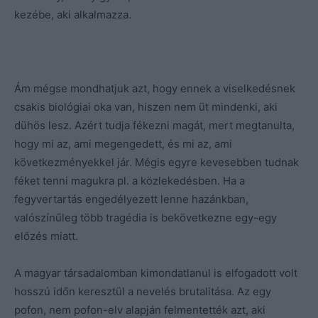
kezébe, aki alkalmazza.
Ám mégse mondhatjuk azt, hogy ennek a viselkedésnek
csakis biológiai oka van, hiszen nem üt mindenki, aki
dühös lesz. Azért tudja fékezni magát, mert megtanulta,
hogy mi az, ami megengedett, és mi az, ami
következményekkel jár. Mégis egyre kevesebben tudnak
féket tenni magukra pl. a közlekedésben. Ha a
fegyvertartás engedélyezett lenne hazánkban,
valószínűleg több tragédia is bekövetkezne egy-egy
előzés miatt.
A magyar társadalomban kimondatlanul is elfogadott volt
hosszú időn keresztül a nevelés brutalitása. Az egy
pofon, nem pofon-elv alapján felmentették azt, aki