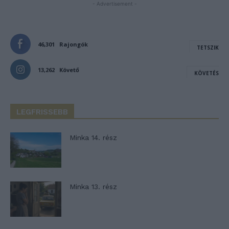
- Advertisement -
46,301
Rajongók
TETSZIK
13,262
Követő
KÖVETÉS
LEGFRISSEBB
Minka 14. rész
Minka 13. rész