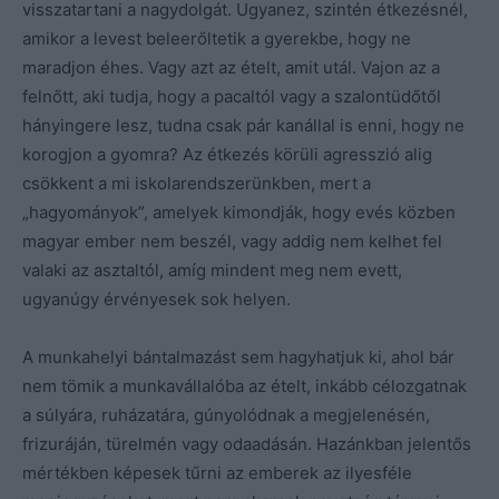
visszatartani a nagydolgát. Ugyanez, szintén étkezésnél,
amikor a levest beleerőltetik a gyerekbe, hogy ne
maradjon éhes. Vagy azt az ételt, amit utál. Vajon az a
felnőtt, aki tudja, hogy a pacaltól vagy a szalontüdőtől
hányingere lesz, tudna csak pár kanállal is enni, hogy ne
korogjon a gyomra? Az étkezés körüli agresszió alig
csökkent a mi iskolarendszerünkben, mert a
„hagyományok”, amelyek kimondják, hogy evés közben
magyar ember nem beszél, vagy addig nem kelhet fel
valaki az asztaltól, amíg mindent meg nem evett,
ugyanúgy érvényesek sok helyen.
A munkahelyi bántalmazást sem hagyhatjuk ki, ahol bár
nem tömik a munkavállalóba az ételt, inkább célozgatnak
a súlyára, ruházatára, gúnyolódnak a megjelenésén,
frizuráján, türelmén vagy odaadásán. Hazánkban jelentős
mértékben képesek tűrni az emberek az ilyesféle