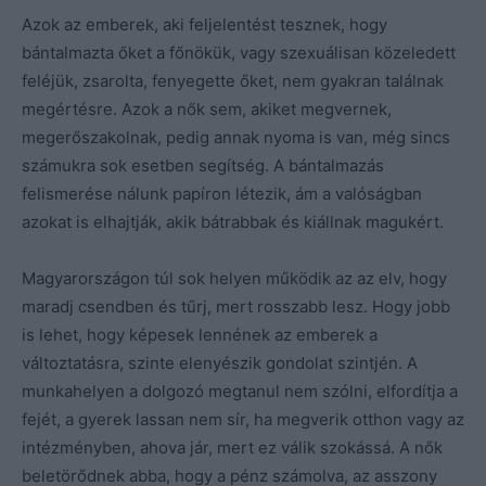
Azok az emberek, aki feljelentést tesznek, hogy
bántalmazta őket a főnökük, vagy szexuálisan közeledett
feléjük, zsarolta, fenyegette őket, nem gyakran találnak
megértésre. Azok a nők sem, akiket megvernek,
megerőszakolnak, pedig annak nyoma is van, még sincs
számukra sok esetben segítség. A bántalmazás
felismerése nálunk papíron létezik, ám a valóságban
azokat is elhajtják, akik bátrabbak és kiállnak magukért.
Magyarországon túl sok helyen működik az az elv, hogy
maradj csendben és tűrj, mert rosszabb lesz. Hogy jobb
is lehet, hogy képesek lennének az emberek a
változtatásra, szinte elenyészik gondolat szintjén. A
munkahelyen a dolgozó megtanul nem szólni, elfordítja a
fejét, a gyerek lassan nem sír, ha megverik otthon vagy az
intézményben, ahova jár, mert ez válik szokássá. A nők
beletörődnek abba, hogy a pénz számolva, az asszony