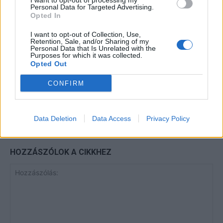
I want to opt-out of processing my
Personal Data for Targeted Advertising.
Opted In
Minka 13. rész
I want to opt-out of Collection, Use,
Retention, Sale, and/or Sharing of my
Personal Data that Is Unrelated with the
Purposes for which it was collected.
Opted Out
Halál a Tresco-szigeten – A Josh
Clayton-ügy
CONFIRM
Data Deletion
Data Access
Privacy Policy
HOZZÁSZÓLOK A CIKKHEZ