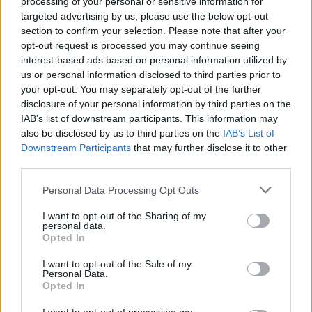
processing of your personal or sensitive information for
targeted advertising by us, please use the below opt-out
section to confirm your selection. Please note that after your
opt-out request is processed you may continue seeing
interest-based ads based on personal information utilized by
us or personal information disclosed to third parties prior to
your opt-out. You may separately opt-out of the further
Imre Hilda
disclosure of your personal information by third parties on the
Oktatás és nevelés területén dolgozom, de minden
IAB’s list of downstream participants. This information may
szabadidőmben írok. Szeretek belesni a hétköznapok függönye
also be disclosed by us to third parties on the
IAB’s List of
mögé és közben keresem az embert, a nőt a jól legyártott álarcok
Downstream Participants
that may further disclose it to other
mögött. Néha meséket is írok, de gyakrabban novellákat,
third parties.
cikkeket és apró vicces történeteket.
Personal Data Processing Opt Outs
I want to opt-out of the Sharing of my
personal data.
KAPCSOLÓDÓ CIKKEK
TÖBB A SZERZŐTŐL
Opted In
I want to opt-out of the Sale of my
Minka 14. rész
Personal Data.
Opted In