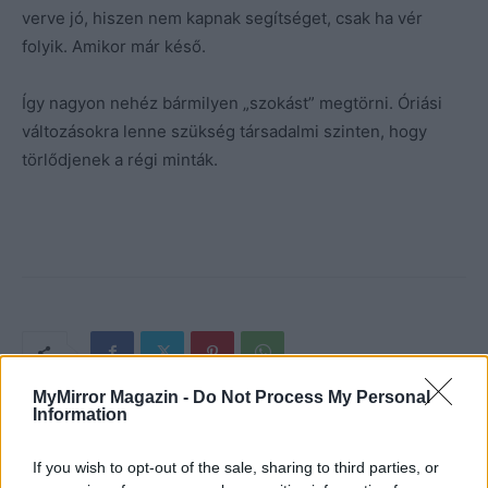
verve jó, hiszen nem kapnak segítséget, csak ha vér
folyik. Amikor már késő.
Így nagyon nehéz bármilyen „szokást” megtörni. Óriási
változásokra lenne szükség társadalmi szinten, hogy
törlődjenek a régi minták.
MyMirror Magazin -
Do Not Process My Personal
Information
If you wish to opt-out of the sale, sharing to third parties, or