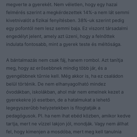
megverte a gyerekét. Nem véletlen, hogy egy hazai
felmérés szerint a megkérdezettek 14%-a nem lát semmi
kivetnivalót a fizikai fenyítésben. 38%-uk szerint pedig
egy pofontól nem lesz semmi baja. Ez viszont társadalmi
engedélyt jelent, amely azt üzeni, hogy a felnőttek
indulata fontosabb, mint a gyerek teste és méltósága.
A bántalmazás nem csak fáj, hanem rombol. Azt tanítja
meg, hogy az erősebbnek mindig több jár, és a
gyengébbnek tűrnie kell. Még akkor is, ha ez családon
belül történik. De nem elhanyagolható mindez
óvodákban, iskolákban, ahol már nem emelnek kezet a
gyerekekre jó esetben, de a hatalmukat a lehető
legegyszerűbb helyzetekben is fitogtatják a
pedagógusok. Pl. ha nem ihat ebéd közben, amikor kedve
tartja, mert ne vízzel lakjon jól, mondják. Vagy nem állhat
fel, hogy kimenjen a mosdóba, mert meg kell tanulnia