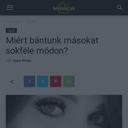
Kezdőlap
Egyéb
Egyéb
Miért bántunk másokat
sokféle módon?
Írta:
Imre Hilda
-