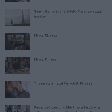
Szent Genovéva, a túlélő Franciaország
jelképe
Minka 12. rész
Minka 11. rész
T. szereti a fiatal lányokat 14. rész
Pedig szóltam… – Miért nem hiszünk a