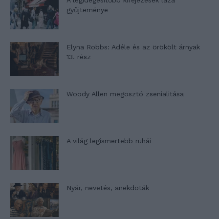
A legidegesítőbb kifejezések laza
gyűjteménye
Elyna Robbs: Adéle és az örökölt árnyak
13. rész
Woody Allen megosztó zsenialitása
A világ legismertebb ruhái
Nyár, nevetés, anekdoták