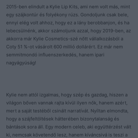
2015-ben elindult a Kylie Lip Kits, ami nem volt más, mint
egy szájkontúr és folyékony rúzs. Gondoljunk csak bele,
ennyi elég volt ahhoz, hogy ez a lány berobbanjon, és ha
lebecsülnénk, akkor számoljunk azzal, hogy 2019-ben, az
akkorra már Kylie Cosmetics-szé nőtt vállalkozásból a
Coty 51 %-ot vásárolt 600 millió dollárért. Ez már nem
semmitmondó influenszerkedés, hanem ipari
nagyágyúság!
Kylie nem attól izgalmas, hogy szép és gazdag, hiszen a
világon bőven vannak rajta kívül ilyen nők, hanem azért,
mert a saját testéből csinált narratívát. Nyíltan elmondta,
hogy a szájfeltöltések hátterében bizonytalanság és
bántások sora áll. Egy modern celeb, aki együttérzést vált
ki, nemcsak követendő lesz, hanem kíváncsivá is teszi a