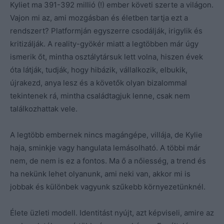
Kyliet ma 391-392 millió (!) ember követi szerte a világon.
Vajon mi az, ami mozgásban és életben tartja ezt a
rendszert? Platformján egyszerre csodálják, irigylik és
kritizálják. A reality-gyökér miatt a legtöbben már úgy
ismerik őt, mintha osztálytársuk lett volna, hiszen évek
óta látják, tudják, hogy hibázik, vállalkozik, elbukik,
újrakezd, anya lesz és a követők olyan bizalommal
tekintenek rá, mintha családtagjuk lenne, csak nem
találkozhattak vele.
A legtöbb embernek nincs magángépe, villája, de Kylie
haja, sminkje vagy hangulata lemásolható. A többi már
nem, de nem is ez a fontos. Ma ő a nőiesség, a trend és
ha nekünk lehet olyanunk, ami neki van, akkor mi is
jobbak és különbek vagyunk szűkebb környezetünknél.
Élete üzleti modell. Identitást nyújt, azt képviseli, amire az