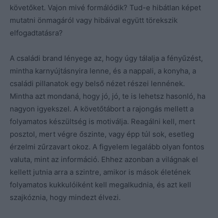
követőket. Vajon mivé formálódik? Tud-e hibátlan képet
mutatni önmagáról vagy hibáival együtt törekszik
elfogadtatásra?
A családi brand lényege az, hogy úgy tálalja a fényűzést,
mintha karnyújtásnyira lenne, és a nappali, a konyha, a
családi pillanatok egy belső nézet részei lennének.
Mintha azt mondaná, hogy jó, jó, te is lehetsz hasonló, ha
nagyon igyekszel. A követőtábort a rajongás mellett a
folyamatos készültség is motiválja. Reagálni kell, mert
posztol, mert végre őszinte, vagy épp túl sok, esetleg
érzelmi zűrzavart okoz. A figyelem legalább olyan fontos
valuta, mint az információ. Ehhez azonban a világnak el
kellett jutnia arra a szintre, amikor is mások életének
folyamatos kukkulóiként kell megalkudnia, és azt kell
szajkóznia, hogy mindezt élvezi.