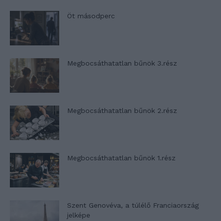
Öt másodperc
Megbocsáthatatlan bűnök 3.rész
Megbocsáthatatlan bűnök 2.rész
Megbocsáthatatlan bűnök 1.rész
Szent Genovéva, a túlélő Franciaország
jelképe