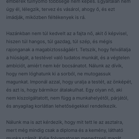
emberek túlnyomó többsége nem képes. Egyáltalán nem
úgy él, lélegzik, tervez és vásárol, ahogy ő, és ezt
imádják, miközben féltékenyek is rá.
Hazánkban nem túl kedvelt az a fajta nő, akit ő képvisel,
hiszen túl hangos, túl gazdag, túl szép, és mégis
rajonganak a magabiztosságáért. Tetszik, hogy felvállalja
a hiúságát, a testével való tudatos munkát, és a végtelen
ambíciót, amiért nem kér bocsánatot. Nálunk az dívik,
hogy nem lóghatunk ki a sorból, ne mutogassuk
magunkat. Imponál azzal, hogy uralja a testét, az önképét,
és azt is, hogy bármikor átalakulhat. Egy olyan nő, aki
nem kiszolgáltatott, nem függ a munkahelyétől, párjától,
és anyagilag korlátlan lehetőségekkel rendelkezik.
Nálunk ma is azt kérdezik, hogy mit tett le az asztalra,
mert még mindig csak a diploma és a kemény, látható
munka számít. Kylie folyamatosan menedzseli magát,