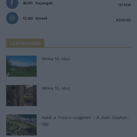
46,301
Rajongók
TETSZIK
13,262
Követő
KÖVETÉS
LEGFRISSEBB
Minka 14. rész
Minka 13. rész
Halál a Tresco-szigeten – A Josh Clayton-
ügy