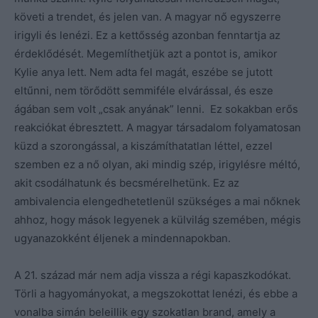
követi a trendet, és jelen van. A magyar nő egyszerre
irigyli és lenézi. Ez a kettősség azonban fenntartja az
érdeklődését. Megemlíthetjük azt a pontot is, amikor
Kylie anya lett. Nem adta fel magát, eszébe se jutott
eltűnni, nem törődött semmiféle elvárással, és esze
ágában sem volt „csak anyának” lenni. Ez sokakban erős
reakciókat ébresztett. A magyar társadalom folyamatosan
küzd a szorongással, a kiszámíthatatlan léttel, ezzel
szemben ez a nő olyan, aki mindig szép, irigylésre méltó,
akit csodálhatunk és becsmérelhetünk. Ez az
ambivalencia elengedhetetlenül szükséges a mai nőknek
ahhoz, hogy mások legyenek a külvilág szemében, mégis
ugyanazokként éljenek a mindennapokban.
A 21. század már nem adja vissza a régi kapaszkodókat.
Törli a hagyományokat, a megszokottat lenézi, és ebbe a
vonalba simán beleillik egy szokatlan brand, amely a