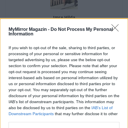
Imre Hilda
Oktatás és nevelés területén dolgozom, de minden
MyMirror Magazin -
Do Not Process My Personal
szabadidőmben írok. Szeretek belesni a hétköznapok függönye
Information
mögé és közben keresem az embert, a nőt a jól legyártott álarcok
mögött. Néha meséket is írok, de gyakrabban novellákat,
If you wish to opt-out of the sale, sharing to third parties, or
cikkeket és apró vicces történeteket.
processing of your personal or sensitive information for
targeted advertising by us, please use the below opt-out
section to confirm your selection. Please note that after your
opt-out request is processed you may continue seeing
KAPCSOLÓDÓ CIKKEK
TÖBB A SZERZŐTŐL
interest-based ads based on personal information utilized by
us or personal information disclosed to third parties prior to
your opt-out. You may separately opt-out of the further
Minka 14. rész
disclosure of your personal information by third parties on the
IAB’s list of downstream participants. This information may
also be disclosed by us to third parties on the
IAB’s List of
Downstream Participants
that may further disclose it to other
Minka 13. rész
third parties.