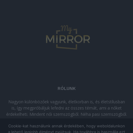
RÓLUNK
Nagyon különbözőek vagyunk, életkorban is, és életstílusban
is, így megpróbáljuk lefedni az összes témát, ami a nőket
érdekelheti. Mindent női szemszögből. Néha pasi szemszögből.
Néha komolyan, néha szórakozva. Olvass minket, ha egy kis
Cookie-kat használunk annak érdekében, hogy weboldalunkon
kikapcsolódásra vágysz!
a lehető legjobb élményt nyújtsuk. Ha továbbra is használja ezt