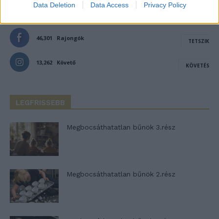
Data Deletion
Data Access
Privacy Policy
46,301
Rajongók
TETSZIK
13,262
Követő
KÖVETÉS
LEGFRISSEBB
Megbocsáthatatlan bűnök 3.rész
Megbocsáthatatlan bűnök 2.rész