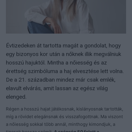
Évtizedeken át tartotta magát a gondolat, hogy
egy bizonyos kor után a nőknek illik megválniuk
hosszú hajuktól. Mintha a nőiesség és az
érettség szimbóluma a haj elvesztése lett volna.
De a 21. században mindez már csak emlék,
elavult elvárás, amit lassan az egész világ
elenged.
Régen a hosszú hajat játékosnak, kislányosnak tartották,
míg a rövidet elegánsnak és visszafogottnak. Ma viszont
a nőiesség sokkal több annál, minthogy kimondjuk, a
tincsek hossza számít.
A szépség 50 felett a