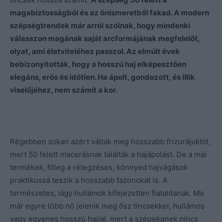
magabiztosságból és az önismeretből fakad. A modern
szépségtrendek már arról szólnak, hogy mindenki
válasszon magának saját arcformájának megfelelőt,
olyat, ami életviteléhez passzol. Az elmúlt évek
bebizonyították, hogy a hosszú haj elképesztően
elegáns, erős és időtlen. Ha ápolt, gondozott, és illik
viselőjéhez, nem számít a kor.
Régebben sokan azért váltak meg hosszabb frizurájuktól,
mert 50 felett macerásnak találták a hajápolást. De a mai
termékek, főleg a rétegzéses, könnyed hajvágások
praktikussá teszik a hosszabb fazonokat is. A
természetes, lágy hullámok kifejezetten fiatalítanak. Ma
már egyre több nő jelenik meg ősz tincsekkel, hullámos
vagy egyenes hosszú hajjal, mert a szépségnek nincs