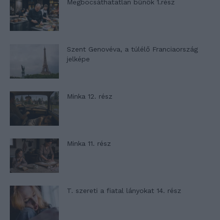
Megbocsáthatatlan bűnök 1.rész
Szent Genovéva, a túlélő Franciaország
jelképe
Minka 12. rész
Minka 11. rész
T. szereti a fiatal lányokat 14. rész