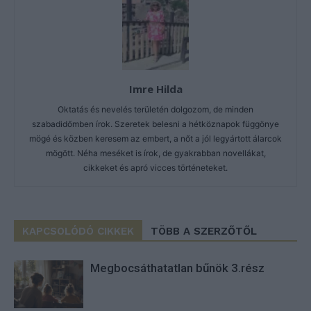
Imre Hilda
Oktatás és nevelés területén dolgozom, de minden
szabadidőmben írok. Szeretek belesni a hétköznapok függönye
mögé és közben keresem az embert, a nőt a jól legyártott álarcok
mögött. Néha meséket is írok, de gyakrabban novellákat,
cikkeket és apró vicces történeteket.
KAPCSOLÓDÓ CIKKEK
TÖBB A SZERZŐTŐL
Megbocsáthatatlan bűnök 3.rész