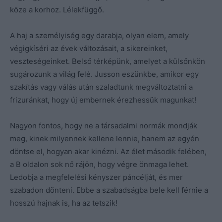
köze a korhoz. Lélekfüggő.
A haj a személyiség egy darabja, olyan elem, amely
végigkíséri az évek változásait, a sikereinket,
veszteségeinket. Belső térképünk, amelyet a külsőnkön
sugározunk a világ felé. Jusson eszünkbe, amikor egy
szakítás vagy válás után szaladtunk megváltoztatni a
frizuránkat, hogy új embernek érezhessük magunkat!
Nagyon fontos, hogy ne a társadalmi normák mondják
meg, kinek milyennek kellene lennie, hanem az egyén
döntse el, hogyan akar kinézni. Az élet második felében,
a B oldalon sok nő rájön, hogy végre önmaga lehet.
Ledobja a megfelelési kényszer páncélját, és mer
szabadon dönteni. Ebbe a szabadságba bele kell férnie a
hosszú hajnak is, ha az tetszik!