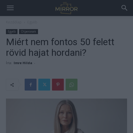
Kezdőlap
Egyéb
Egyéb
Ötpercesek
Miért nem fontos 50 felett
rövid hajat hordani?
Írta:
Imre Hilda
-