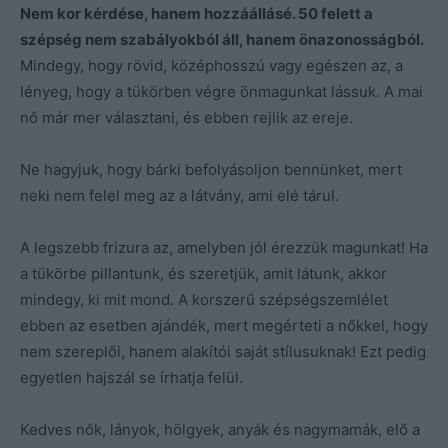
Nem kor kérdése, hanem hozzáállásé. 50 felett a
szépség nem szabályokból áll, hanem önazonosságból.
Mindegy, hogy rövid, középhosszú vagy egészen az, a
lényeg, hogy a tükörben végre önmagunkat lássuk. A mai
nő már mer választani, és ebben rejlik az ereje.
Ne hagyjuk, hogy bárki befolyásoljon bennünket, mert
neki nem felel meg az a látvány, ami elé tárul.
A legszebb frizura az, amelyben jól érezzük magunkat! Ha
a tükörbe pillantunk, és szeretjük, amit látunk, akkor
mindegy, ki mit mond. A korszerű szépségszemlélet
ebben az esetben ajándék, mert megérteti a nőkkel, hogy
nem szereplői, hanem alakítói saját stílusuknak! Ezt pedig
egyetlen hajszál se írhatja felül.
Kedves nők, lányok, hölgyek, anyák és nagymamák, elő a