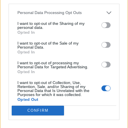
third parties.
Personal Data Processing Opt Outs
I want to opt-out of the Sharing of my
personal data.
Opted In
I want to opt-out of the Sale of my
Personal Data.
Opted In
I want to opt-out of processing my
Personal Data for Targeted Advertising.
Save my name, email, and website in this browser for the
Opted In
next time I comment.
I want to opt-out of Collection, Use,
Notify me of follow-up comments by email.
Retention, Sale, and/or Sharing of my
Personal Data that Is Unrelated with the
Notify me of new posts by email.
Purposes for which it was collected.
Opted Out
CONFIRM
- Advertisement -