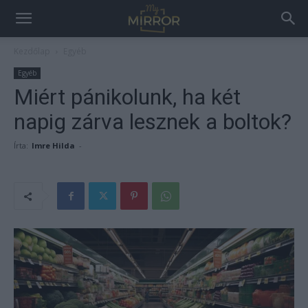
Kezdőlap
Egyéb
Egyéb
Miért pánikolunk, ha két
napig zárva lesznek a boltok?
Írta:
Imre Hilda
-