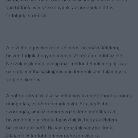
van hűtőnk, van szekrényünk, az ünnepek előtt is
feltöltjük, ha kiürül.
A pszichológusok szerint ez nem racionális félelem,
hiszen tudjuk, hogy december 27-én újra indul az élet.
Nézzük csak meg, aznap már módon telnek meg újra az
üzletek, mintha sáskajárás uán lennénk, ami talán így is
volt, de akkor is.
A boltok zárva tartása szimbolikus üzenetet hordoz: nincs
utánpótlás, és éhen fogunk halni. Ez a legősibb
szorongás, ami az emberiség történelméből fakad,
hiszen nem oly régóta tapasztaljuk, hogy az élelem
bármikor elérhető. Ha van pénzünk vagy kertünk,
állataink. A legtöbb ember nehezen viseli a