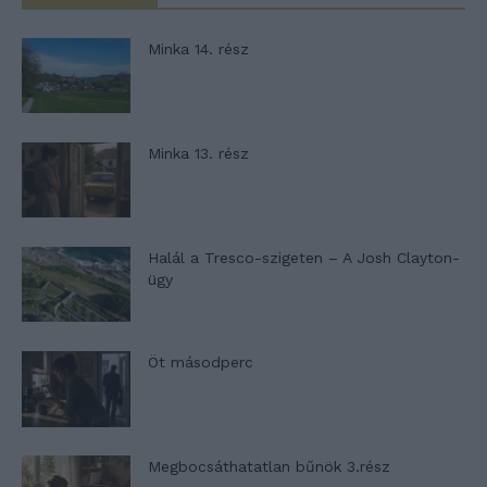
Minka 14. rész
Minka 13. rész
Halál a Tresco-szigeten – A Josh Clayton-
ügy
Öt másodperc
Megbocsáthatatlan bűnök 3.rész