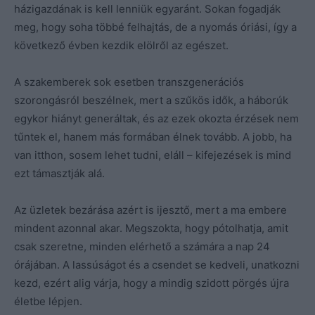
házigazdának is kell lenniük egyaránt. Sokan fogadják
meg, hogy soha többé felhajtás, de a nyomás óriási, így a
következő évben kezdik elölről az egészet.
A szakemberek sok esetben transzgenerációs
szorongásról beszélnek, mert a szűkös idők, a háborúk
egykor hiányt generáltak, és az ezek okozta érzések nem
tűntek el, hanem más formában élnek tovább. A jobb, ha
van itthon, sosem lehet tudni, eláll – kifejezések is mind
ezt támasztják alá.
Az üzletek bezárása azért is ijesztő, mert a ma embere
mindent azonnal akar. Megszokta, hogy pótolhatja, amit
csak szeretne, minden elérhető a számára a nap 24
órájában. A lassúságot és a csendet se kedveli, unatkozni
kezd, ezért alig várja, hogy a mindig szidott pörgés újra
életbe lépjen.