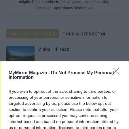
mögött. Néha meséket is írok, de gyakrabban novellákat,
cikkeket és apró vicces történeteket.
KAPCSOLÓDÓ CIKKEK
TÖBB A SZERZŐTŐL
Minka 14. rész
MyMirror Magazin -
Do Not Process My Personal
Minka 13. rész
Information
If you wish to opt-out of the sale, sharing to third parties, or
processing of your personal or sensitive information for
targeted advertising by us, please use the below opt-out
Halál a Tresco-szigeten – A Josh
section to confirm your selection. Please note that after your
Clayton-ügy
opt-out request is processed you may continue seeing
interest-based ads based on personal information utilized by
us or personal information disclosed to third parties prior to