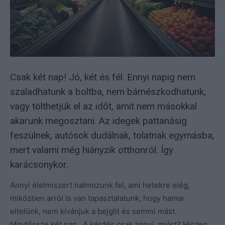
Csak két nap! Jó, két és fél. Ennyi napig nem
szaladhatunk a boltba, nem bámészkodhatunk,
vagy tölthetjük el az időt, amit nem másokkal
akarunk megosztani. Az idegek pattanásig
feszülnek, autósok dudálnak, tolatnak egymásba,
mert valami még hiányzik otthonról. Így
karácsonykor.
Annyi élelmiszert halmozunk fel, ami hetekre elég,
miközben arról is van tapasztalatunk, hogy hamar
eltelünk, nem kívánjuk a bejglit és semmi mást.
Mindössze két nap…A kérdés csak annyi, miért? Hiszen