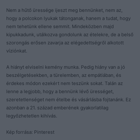
Nem a hűtő üressége ijeszt meg bennünket, nem az,
hogy a polcokon lyukak tátonganak, hanem a tudat, hogy
nem tehetünk ellene semmit. Mindeközben majd
kipukkadunk, utálkozva gondolunk az ételekre, de a belső
szorongás erősen zavarja az elégedettségről alkotott
víziónkat.
A hiányt elviselni kemény munka. Pedig hiány van a jó
beszélgetésekben, a türelemben, az empátiában, és
érdekes módon ezekért nem teszünk sokat. Talán az
lenne a legjobb, hogy a bennünk lévő ürességet,
szeretetlenséget nem ételbe és vásárlásba fojtanánk. Ez
azonban a 21. század emberének gyakorlatilag
legyőzhetetlen kihívás.
Kép forrása: Pinterest