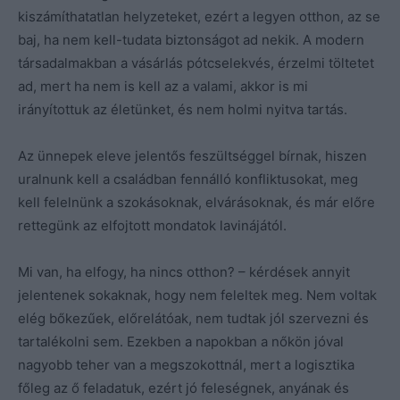
kiszámíthatatlan helyzeteket, ezért a legyen otthon, az se
baj, ha nem kell-tudata biztonságot ad nekik. A modern
társadalmakban a vásárlás pótcselekvés, érzelmi töltetet
ad, mert ha nem is kell az a valami, akkor is mi
irányítottuk az életünket, és nem holmi nyitva tartás.
Az ünnepek eleve jelentős feszültséggel bírnak, hiszen
uralnunk kell a családban fennálló konfliktusokat, meg
kell felelnünk a szokásoknak, elvárásoknak, és már előre
rettegünk az elfojtott mondatok lavinájától.
Mi van, ha elfogy, ha nincs otthon? – kérdések annyit
jelentenek sokaknak, hogy nem feleltek meg. Nem voltak
elég bőkezűek, előrelátóak, nem tudtak jól szervezni és
tartalékolni sem. Ezekben a napokban a nőkön jóval
nagyobb teher van a megszokottnál, mert a logisztika
főleg az ő feladatuk, ezért jó feleségnek, anyának és