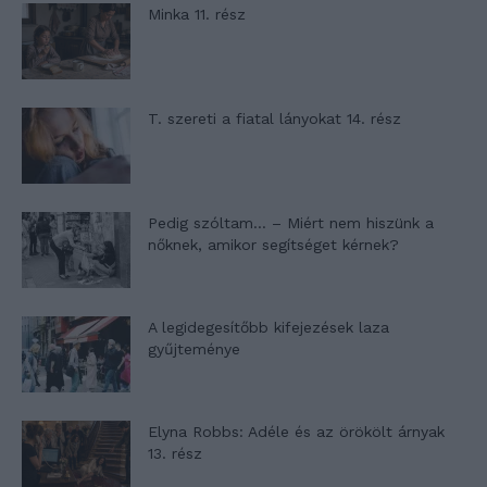
Minka 11. rész
T. szereti a fiatal lányokat 14. rész
Pedig szóltam… – Miért nem hiszünk a
nőknek, amikor segítséget kérnek?
A legidegesítőbb kifejezések laza
gyűjteménye
Elyna Robbs: Adéle és az örökölt árnyak
13. rész