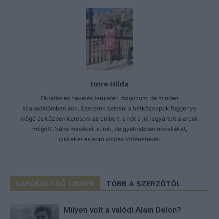
Imre Hilda
Oktatás és nevelés területén dolgozom, de minden
szabadidőmben írok. Szeretek belesni a hétköznapok függönye
mögé és közben keresem az embert, a nőt a jól legyártott álarcok
mögött. Néha meséket is írok, de gyakrabban novellákat,
cikkeket és apró vicces történeteket.
KAPCSOLÓDÓ CIKKEK
TÖBB A SZERZŐTŐL
Milyen volt a valódi Alain Delon?