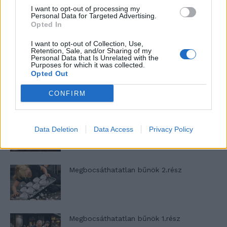
I want to opt-out of processing my
Personal Data for Targeted Advertising.
Halál a Tresco-szigeten – A Josh Clayton-
Opted In
ügy
I want to opt-out of Collection, Use,
Retention, Sale, and/or Sharing of my
Personal Data that Is Unrelated with the
Purposes for which it was collected.
Öt másodperc
Opted Out
CONFIRM
Megbocsáthatatlan bűnök 3.rész
Data Deletion
Data Access
Privacy Policy
Megbocsáthatatlan bűnök 2.rész
Megbocsáthatatlan bűnök 1.rész