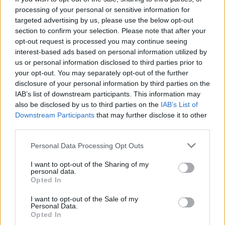
processing of your personal or sensitive information for
targeted advertising by us, please use the below opt-out
- Advertisement -
section to confirm your selection. Please note that after your
opt-out request is processed you may continue seeing
interest-based ads based on personal information utilized by
46,301
Rajongók
us or personal information disclosed to third parties prior to
TETSZIK
your opt-out. You may separately opt-out of the further
disclosure of your personal information by third parties on the
13,262
Követő
KÖVETÉS
IAB’s list of downstream participants. This information may
also be disclosed by us to third parties on the
IAB’s List of
Downstream Participants
that may further disclose it to other
third parties.
LEGFRISSEBB
Personal Data Processing Opt Outs
Minka 14. rész
I want to opt-out of the Sharing of my
personal data.
Opted In
I want to opt-out of the Sale of my
Minka 13. rész
Personal Data.
Opted In