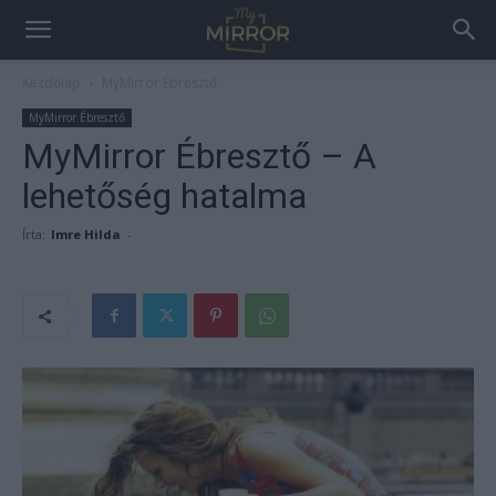
Kezdőlap
MyMirror Ébresztő
MyMirror Ébresztő
MyMirror Ébresztő – A
lehetőség hatalma
Írta:
Imre Hilda
-