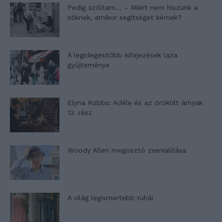
Pedig szóltam… – Miért nem hiszünk a
nőknek, amikor segítséget kérnek?
A legidegesítőbb kifejezések laza
gyűjteménye
Elyna Robbs: Adéle és az örökölt árnyak
13. rész
Woody Allen megosztó zsenialitása
A világ legismertebb ruhái