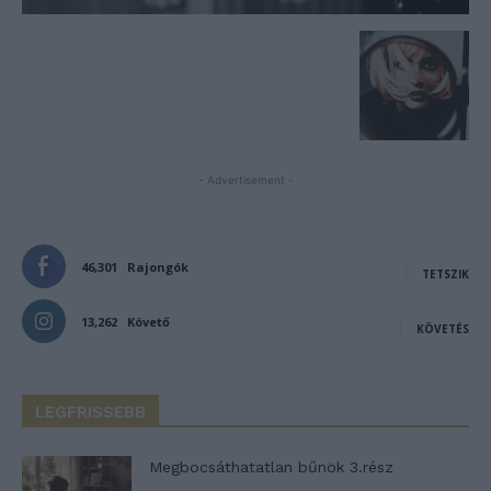
- Advertisement -
46,301
Rajongók
TETSZIK
13,262
Követő
KÖVETÉS
LEGFRISSEBB
Megbocsáthatatlan bűnök 3.rész