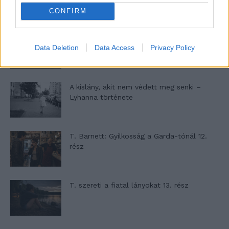
CONFIRM
Altatógázos rablások Olaszországban
Data Deletion
Data Access
Privacy Policy
A kislány, akit nem védett meg senki –
Lyhanna története
T. Barnett: Gyilkosság a Garda-tónál 12.
rész
T. szereti a fiatal lányokat 13. rész