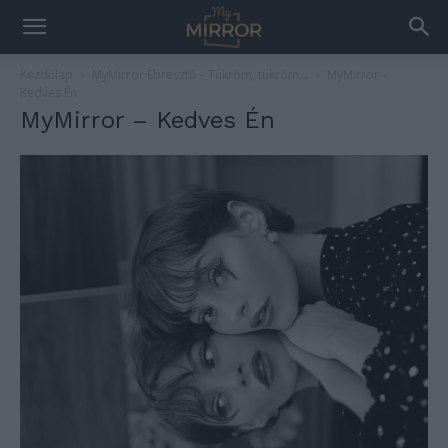
Kezdőlap
MyMirror Ébresztő – Tükröm, tükröm…
MyMirror -
Kedves Én
MyMirror – Kedves Én