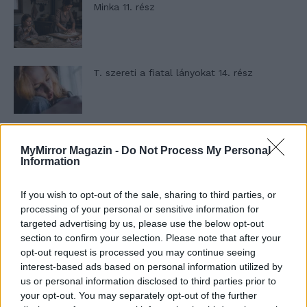
Minka 11. rész
T. szereti a fiatal lányokat 14. rész
Pedig szóltam… – Miért nem hiszünk a
MyMirror Magazin -
Do Not Process My Personal
nőknek, amikor segítséget kérnek?
Information
If you wish to opt-out of the sale, sharing to third parties, or
A legidegesítőbb kifejezések laza
processing of your personal or sensitive information for
gyűjteménye
targeted advertising by us, please use the below opt-out
section to confirm your selection. Please note that after your
opt-out request is processed you may continue seeing
interest-based ads based on personal information utilized by
Elyna Robbs: Adéle és az örökölt árnyak
us or personal information disclosed to third parties prior to
13. rész
your opt-out. You may separately opt-out of the further