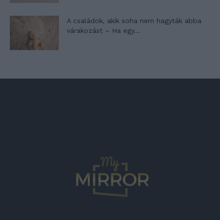
A családok, akik soha nem hagyták abba
várakozást – Ha egy...