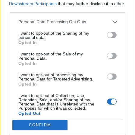
Downstream Participants
that may further disclose it to other
third parties.
Personal Data Processing Opt Outs
I want to opt-out of the Sharing of my
personal data.
Opted In
I want to opt-out of the Sale of my
Personal Data.
Opted In
I want to opt-out of processing my
Personal Data for Targeted Advertising.
Opted In
Save my name, email, and website in this browser for the
next time I comment.
I want to opt-out of Collection, Use,
Retention, Sale, and/or Sharing of my
Personal Data that Is Unrelated with the
Notify me of follow-up comments by email.
Purposes for which it was collected.
Opted Out
Notify me of new posts by email.
CONFIRM