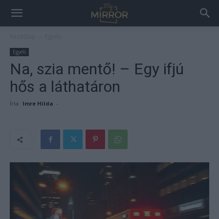
Kezdőlap
Egyéb
Egyéb
Na, szia mentő! – Egy ifjú
hős a láthatáron
Írta:
Imre Hilda
-