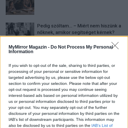
Pedig szóltam… – Miért nem hiszünk a
nőknek, amikor segítséget kérnek?
MyMirror Magazin -
Do Not Process My Personal
Information
Elyna Robbs: Adéle és az örökölt
árnyak 13. rész
If you wish to opt-out of the sale, sharing to third parties, or
processing of your personal or sensitive information for
targeted advertising by us, please use the below opt-out
section to confirm your selection. Please note that after your
opt-out request is processed you may continue seeing
interest-based ads based on personal information utilized by
HOZZÁSZÓLOK A CIKKHEZ
us or personal information disclosed to third parties prior to
your opt-out. You may separately opt-out of the further
disclosure of your personal information by third parties on the
IAB’s list of downstream participants. This information may
also be disclosed by us to third parties on the
IAB’s List of