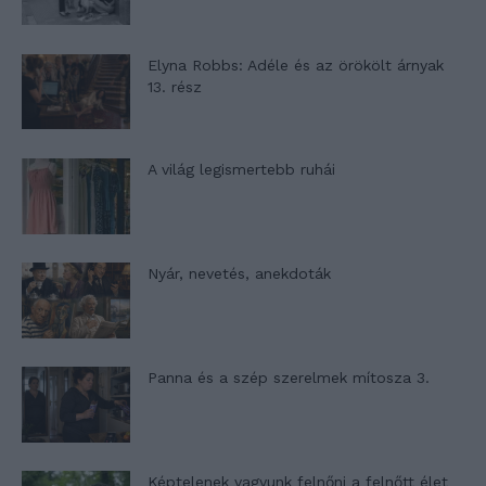
Elyna Robbs: Adéle és az örökölt árnyak
13. rész
A világ legismertebb ruhái
Nyár, nevetés, anekdoták
Panna és a szép szerelmek mítosza 3.
Képtelenek vagyunk felnőni a felnőtt élet