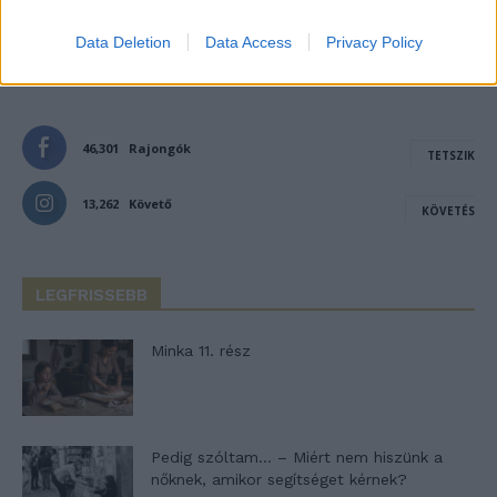
Data Deletion
Data Access
Privacy Policy
- Advertisement -
46,301
Rajongók
TETSZIK
13,262
Követő
KÖVETÉS
LEGFRISSEBB
Minka 11. rész
Pedig szóltam… – Miért nem hiszünk a
nőknek, amikor segítséget kérnek?