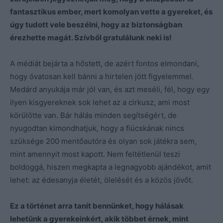
fantasztikus ember, mert komolyan vette a gyereket, és
úgy tudott vele beszélni, hogy az biztonságban
érezhette magát. Szívből gratulálunk neki is!
A médiát bejárta a hőstett, de azért fontos elmondani,
hogy óvatosan kell bánni a hirtelen jött figyelemmel.
Medárd anyukája már jól van, és azt meséli, fél, hogy egy
ilyen kisgyereknek sok lehet az a cirkusz, ami most
körülötte van. Bár hálás minden segítségért, de
nyugodtan kimondhatjuk, hogy a fiúcskának nincs
szüksége 200 mentőautóra és olyan sok játékra sem,
mint amennyit most kapott. Nem feltétlenül teszi
boldoggá, hiszen megkapta a legnagyobb ajándékot, amit
lehet: az édesanyja életét, ölelését és a közös jövőt.
Ez a történet arra tanít bennünket, hogy hálásak
lehetünk a gyerekeinkért, akik többet érnek, mint