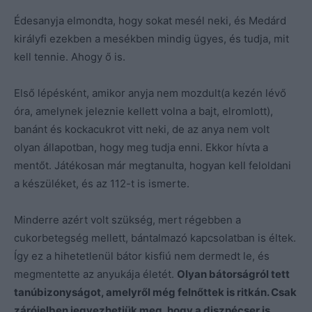
Édesanyja elmondta, hogy sokat mesél neki, és Medárd
királyfi ezekben a mesékben mindig ügyes, és tudja, mit
kell tennie. Ahogy ő is.
Első lépésként, amikor anyja nem mozdult(a kezén lévő
óra, amelynek jeleznie kellett volna a bajt, elromlott),
banánt és kockacukrot vitt neki, de az anya nem volt
olyan állapotban, hogy meg tudja enni. Ekkor hívta a
mentőt. Játékosan már megtanulta, hogyan kell feloldani
a készüléket, és az 112-t is ismerte.
Minderre azért volt szükség, mert régebben a
cukorbetegség mellett, bántalmazó kapcsolatban is éltek.
Így ez a hihetetlenül bátor kisfiú nem dermedt le, és
megmentette az anyukája életét.
Olyan bátorságról tett
tanúbizonyságot, amelyről még felnőttek is ritkán. Csak
zárójelben jegyezhetjük meg, hogy a diszpécser is