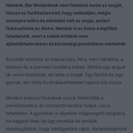
hinnénk. Bár Medárdnak nem feladata óvnia az anyját,
hiszen ez fordítottan kell, hogy működjön, mégis
mennyire bölcs és előrelátó volt az anyja, amiért
felkészítette az életre. Nekünk is ez lenne a legfőbb
feladatunk, mert a valódi értékek nem
ajándékhalmokban és közösségi posztokban mérhetők.
Büszkék lehetünk az édesanyára, fiára, mert láthattuk, a
bizalom és a szeretet csodákra képes. Mintha egy angyal
jár volna közöttünk, aki tette a dolgát. Egy felnőtt és egy
gyerek, akit mély és elválaszthatatlan kapocs köt össze.
Medárd aranyos hívásának szavai felkerültek a
mentőkocsikra, és mostantól kezdve tudjuk, nincs
lehetetlen. A gyerekek is képesek világrengető dolgokra,
ha hagyjuk őket, ha úgy neveljük és tanítjuk
mindegyiküket, hogy odafigyelünk rájuk. Ha beszélgetünk