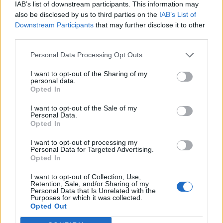
IAB’s list of downstream participants. This information may
T. szereti a fiatal lányokat 14. rész
also be disclosed by us to third parties on the
IAB’s List of
Downstream Participants
that may further disclose it to other
third parties.
Pedig szóltam… – Miért nem hiszünk a
Personal Data Processing Opt Outs
nőknek, amikor segítséget kérnek?
I want to opt-out of the Sharing of my
personal data.
Opted In
A legidegesítőbb kifejezések laza
I want to opt-out of the Sale of my
gyűjteménye
Personal Data.
Opted In
I want to opt-out of processing my
Elyna Robbs: Adéle és az örökölt árnyak
Personal Data for Targeted Advertising.
13. rész
Opted In
I want to opt-out of Collection, Use,
Retention, Sale, and/or Sharing of my
Personal Data that Is Unrelated with the
Woody Allen megosztó zsenialitása
Purposes for which it was collected.
Opted Out