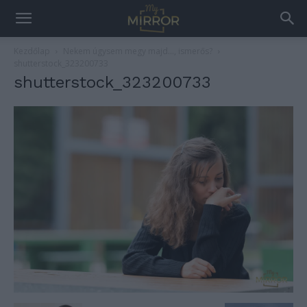
Kezdőlap
Nekem úgysem megy majd…, ismerős?
shutterstock_323200733
shutterstock_323200733