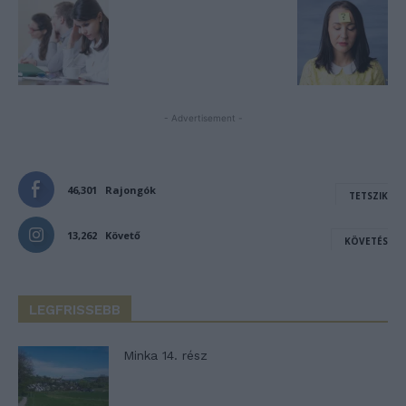
- Advertisement -
46,301
Rajongók
TETSZIK
13,262
Követő
KÖVETÉS
LEGFRISSEBB
Minka 14. rész