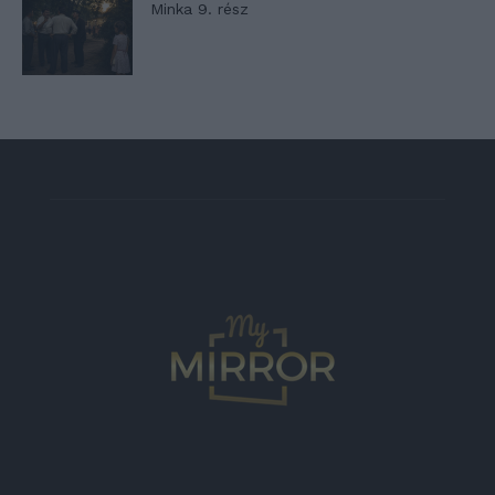
Minka 9. rész