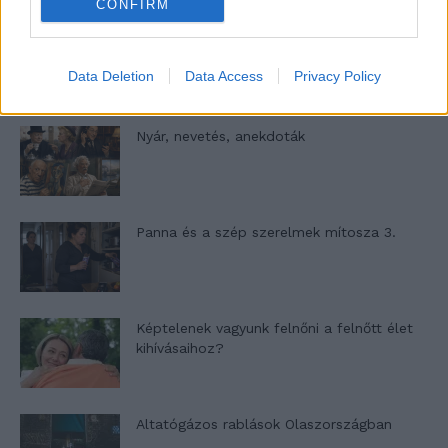
CONFIRM
A világ legismertebb ruhái
Data Deletion
Data Access
Privacy Policy
Nyár, nevetés, anekdoták
Panna és a szép szerelmek mítosza 3.
Képtelenek vagyunk felnőni a felnőtt élet
kihívásaihoz?
Altatógázos rablások Olaszországban