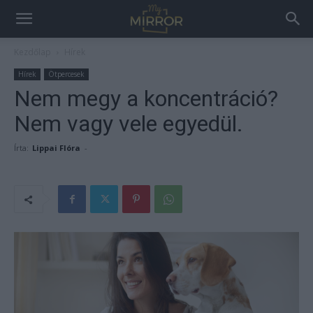
Kezdőlap
Hírek
Hírek
Ötpercesek
Nem megy a koncentráció?
Nem vagy vele egyedül.
Írta:
Lippai Flóra
-