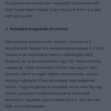
elvégzed a munkaidő után. Ha a kettő összekeveredik,
azon fogod kapni magad, hogy még este 9-kor is a gép
előtt görnyedsz.
Rendelj el magadnak hírzárlatot
Valószínűleg mostanra már rájöttél – messze ez a
legnehezebb feladat. Aki maradéktalanul képes 3-4 órát
Facebook és hírportálok nélkül a számítógép előtt
dolgozni, az az én szememben egy hős. Határozd meg
magadnak, mikor olvashatsz híreket. Ha nagyon nem
bírod ki, mehet a reggel-délben-este hármas, viszont
tényleg legfeljebb 10 percet engedj meg magadnak.
Fontos, hogy megtartsd a munkádat, és ez nem fog úgy
menni, ha közben halálhírek szívják el a maradék
életerődet. Ugyanez igaz a Facebookra is. Sőt, ami azt
illeti, arra még igazabb.