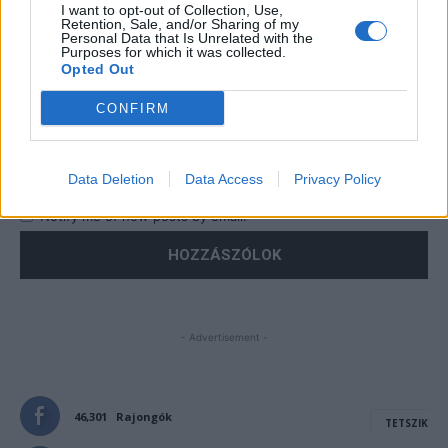
I want to opt-out of Collection, Use,
Retention, Sale, and/or Sharing of my
Personal Data that Is Unrelated with the
Purposes for which it was collected.
Opted Out
CONFIRM
Save my name, email, and website in this browser for the
next time I comment.
Data Deletion
Data Access
Privacy Policy
Notify me of follow-up comments by email.
Notify me of new posts by email.
- Advertisement -
46,301
Rajongók
TETSZIK