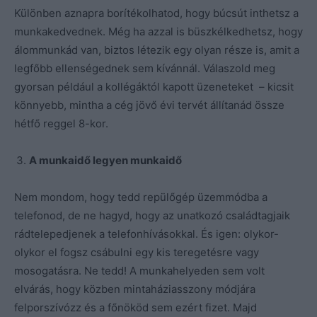
Különben aznapra borítékolhatod, hogy búcsút inthetsz a
munkakedvednek. Még ha azzal is büszkélkedhetsz, hogy
álommunkád van, biztos létezik egy olyan része is, amit a
legfőbb ellenségednek sem kívánnál. Válaszold meg
gyorsan például a kollégáktól kapott üzeneteket – kicsit
könnyebb, mintha a cég jövő évi tervét állítanád össze
hétfő reggel 8-kor.
A munkaidő legyen munkaidő
Nem mondom, hogy tedd repülőgép üzemmódba a
telefonod, de ne hagyd, hogy az unatkozó családtagjaik
rádtelepedjenek a telefonhívásokkal. És igen: olykor-
olykor el fogsz csábulni egy kis teregetésre vagy
mosogatásra. Ne tedd! A munkahelyeden sem volt
elvárás, hogy közben mintaháziasszony módjára
felporszívózz és a főnököd sem ezért fizet. Majd