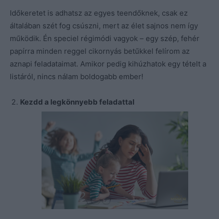
Időkeretet is adhatsz az egyes teendőknek, csak ez
általában szét fog csúszni, mert az élet sajnos nem így
működik. Én speciel régimódi vagyok – egy szép, fehér
papírra minden reggel cikornyás betűkkel felírom az
aznapi feladataimat. Amikor pedig kihúzhatok egy tételt a
listáról, nincs nálam boldogabb ember!
Kezdd a legkönnyebb feladattal