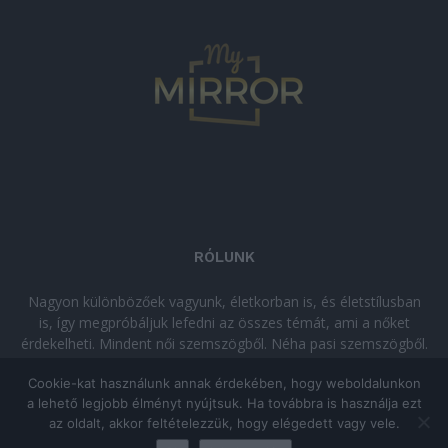
RÓLUNK
Nagyon különbözőek vagyunk, életkorban is, és életstílusban
is, így megpróbáljuk lefedni az összes témát, ami a nőket
érdekelheti. Mindent női szemszögből. Néha pasi szemszögből.
Néha komolyan, néha szórakozva. Olvass minket, ha egy kis
Cookie-kat használunk annak érdekében, hogy weboldalunkon
kikapcsolódásra vágysz!
a lehető legjobb élményt nyújtsuk. Ha továbbra is használja ezt
az oldalt, akkor feltételezzük, hogy elégedett vagy vele.
© Copyright 2026 - mymirror.hu
ADATKEZELÉSI TÁJÉKOZTATÓ
|