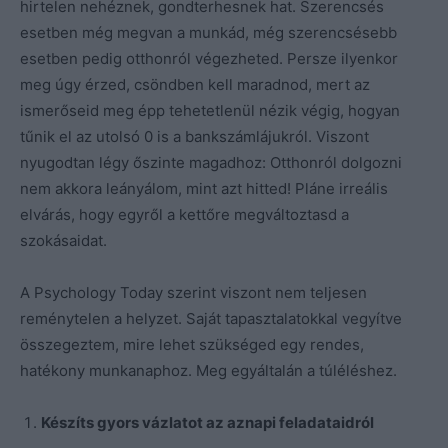
hirtelen nehéznek, gondterhesnek hat. Szerencsés
esetben még megvan a munkád, még szerencsésebb
esetben pedig otthonról végezheted. Persze ilyenkor
meg úgy érzed, csöndben kell maradnod, mert az
ismerőseid meg épp tehetetlenül nézik végig, hogyan
tűnik el az utolsó 0 is a bankszámlájukról. Viszont
nyugodtan légy őszinte magadhoz: Otthonról dolgozni
nem akkora leányálom, mint azt hitted! Pláne irreális
elvárás, hogy egyről a kettőre megváltoztasd a
szokásaidat.
A Psychology Today szerint viszont nem teljesen
reménytelen a helyzet. Saját tapasztalatokkal vegyítve
összegeztem, mire lehet szükséged egy rendes,
hatékony munkanaphoz. Meg egyáltalán a túléléshez.
Készíts gyors vázlatot az aznapi feladataidról