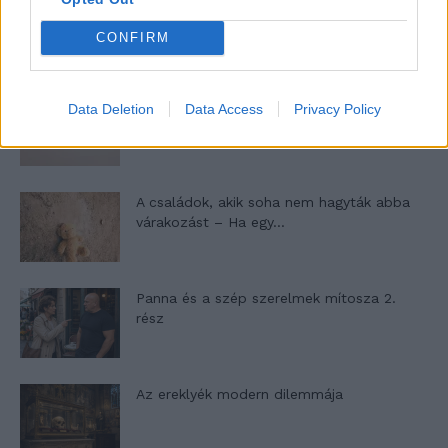
10 tanács, ha jobban akarod érezni magad
a hétköznapokban
CONFIRM
Egy ház, amely a tengerre és a fényre
Data Deletion
Data Access
Privacy Policy
nyílik – Villa...
A családok, akik soha nem hagyták abba
várakozást – Ha egy...
Panna és a szép szerelmek mítosza 2.
rész
Az ereklyék modern dilemmája