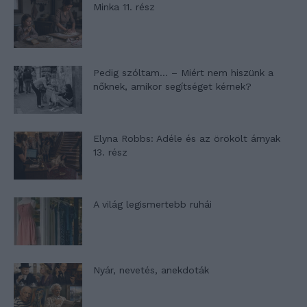
Minka 11. rész
Pedig szóltam… – Miért nem hiszünk a
nőknek, amikor segítséget kérnek?
Elyna Robbs: Adéle és az örökölt árnyak
13. rész
A világ legismertebb ruhái
Nyár, nevetés, anekdoták