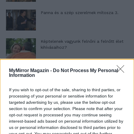
Panna és a szép szerelmek mítosza 3.
Képtelenek vagyunk felnőni a felnőtt élet
kihívásaihoz?
Altatógázos rablások Olaszországban
MyMirror Magazin -
Do Not Process My Personal
Information
If you wish to opt-out of the sale, sharing to third parties, or
processing of your personal or sensitive information for
A kislány, akit nem védett meg senki –
targeted advertising by us, please use the below opt-out
Lyhanna története
section to confirm your selection. Please note that after your
opt-out request is processed you may continue seeing
interest-based ads based on personal information utilized by
us or personal information disclosed to third parties prior to
T. Barnett: Gyilkosság a Garda-tónál 12.
rész
your opt-out. You may separately opt-out of the further