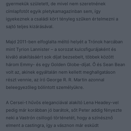
gyermekük született, de mivel nem szeretnének
címlapfotót egyik pletykamagazinban sem, így
igyekeznek a családi kört tényleg szűken értelmezni a
sajtó teljes kizárásával.
Majd 2011-ben elfoglalta méltó helyét a Trónok harcában
mint Tyrion Lannister – a sorozat kulcsfigurájaként és
kiváló alakításáért sok díjat bezsebelt, többek között
három Emmy- és egy Golden Globe-díjat. Ő és Sean Bean
volt az, akinek egyáltalán nem kellett meghallgatáson
részt vennie, az író George R. R. Martin azonnal
beleegyezőleg bólintott személyükre.
A Cersei-t hűvös eleganciával alakító Lena Headey-vel
pedig már korábban jó barátok, sőt Peter addig fényezte
neki a Vastrón csillogó történetét, hogy a színésznő
elment a castingra, így a vásznon már esküdt