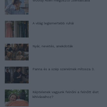
Woody Allen megosztó zsenialitása
A világ legismertebb ruhái
Nyár, nevetés, anekdoták
Panna és a szép szerelmek mítosza 3.
Képtelenek vagyunk felnőni a felnőtt élet
kihívásaihoz?