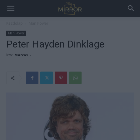
Kezdőlap
Man Power
Man Power
Peter Hayden Dinklage
Írta:
Marcos
-