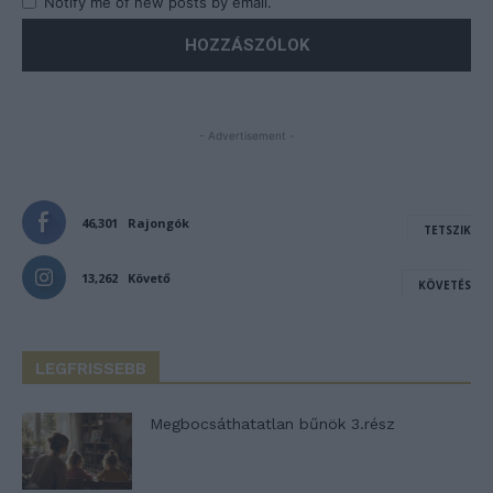
Notify me of new posts by email.
- Advertisement -
46,301
Rajongók
TETSZIK
13,262
Követő
KÖVETÉS
LEGFRISSEBB
Megbocsáthatatlan bűnök 3.rész