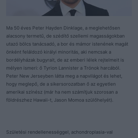
Ma 50 éves Peter Hayden Dinklage, a meglehetősen
alacsony termetű, de szédítő szellemi magasságokban
utazó bölcs tanácsadó, a bor és mámor istenének magát
önként feláldozó királyi minoritás, aki nemcsak a
bordélyházak bugyrait, de az emberi lélek rejtelmeit is
mélyen ismeri: ő Tyrion Lannister a Trónok harcából.
Peter New Jerseyben látta meg a napvilágot és lehet,
hogy meglepő, de a sikersorozatban ő az egyetlen
amerikai színész (már ha nem számítjuk szorosan a
földrészhez Hawaii-t, Jason Momoa szülőhelyét).
Születési rendellenességgel, achondroplasia-val