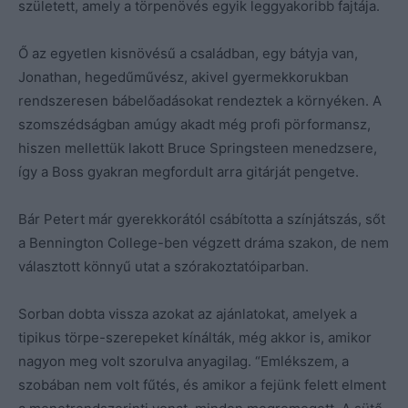
született, amely a törpenövés egyik leggyakoribb fajtája.
Ő az egyetlen kisnövésű a családban, egy bátyja van,
Jonathan, hegedűművész, akivel gyermekkorukban
rendszeresen bábelőadásokat rendeztek a környéken. A
szomszédságban amúgy akadt még profi pörformansz,
hiszen mellettük lakott Bruce Springsteen menedzsere,
így a Boss gyakran megfordult arra gitárját pengetve.
Bár Petert már gyerekkorától csábította a színjátszás, sőt
a Bennington College-ben végzett dráma szakon, de nem
választott könnyű utat a szórakoztatóiparban.
Sorban dobta vissza azokat az ajánlatokat, amelyek a
tipikus törpe-szerepeket kínálták, még akkor is, amikor
nagyon meg volt szorulva anyagilag. “Emlékszem, a
szobában nem volt fűtés, és amikor a fejünk felett elment