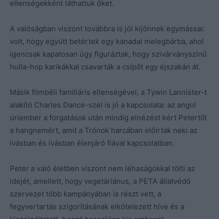
ellenségekként láthattuk őket.
A valóságban viszont továbbra is jól kijönnek egymással:
volt, hogy együtt betértek egy kanadai melegbárba, ahol
igencsak kapatosan úgy figuráztak, hogy szivárványszínű
hulla-hop karikákkal csavarták a csípőt egy éjszakán át.
Másik filmbéli familiáris ellenségével, a Tywin Lannister-t
alakító Charles Dance-szel is jó a kapcsolata: az angol
úriember a forgatások után mindig elnézést kért Petertől
a hangnemért, amit a Trónok harcában előírtak neki az
ivásban és ívásban élenjáró fiával kapcsolatban.
Peter a való életben viszont nem léhaságokkal tölti az
idejét, amellett, hogy vegetáriánus, a PETA állatvédő
szervezet több kampányában is részt vett, a
fegyvertartás szigorításának elkötelezett híve és a