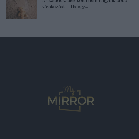
A családok, akik soha nem hagyták abba
várakozást – Ha egy...