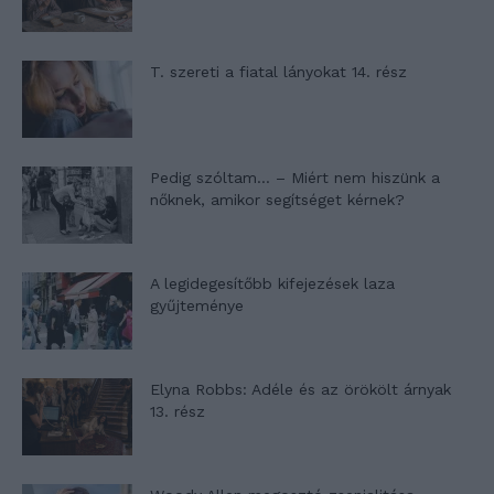
T. szereti a fiatal lányokat 14. rész
Pedig szóltam… – Miért nem hiszünk a
nőknek, amikor segítséget kérnek?
A legidegesítőbb kifejezések laza
gyűjteménye
Elyna Robbs: Adéle és az örökölt árnyak
13. rész