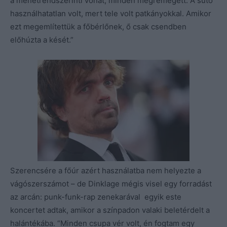
a menetrendszerinti vonat, minden megremegett. A sütő
használhatatlan volt, mert tele volt patkányokkal. Amikor
ezt megemlítettük a főbérlőnek, ő csak csendben
előhúzta a kését.”
Szerencsére a főúr azért használatba nem helyezte a
vágószerszámot – de Dinklage mégis visel egy forradást
az arcán: punk-funk-rap zenekarával egyik este
koncertet adtak, amikor a színpadon valaki beletérdelt a
halántékába. “Minden csupa vér volt, én fogtam egy