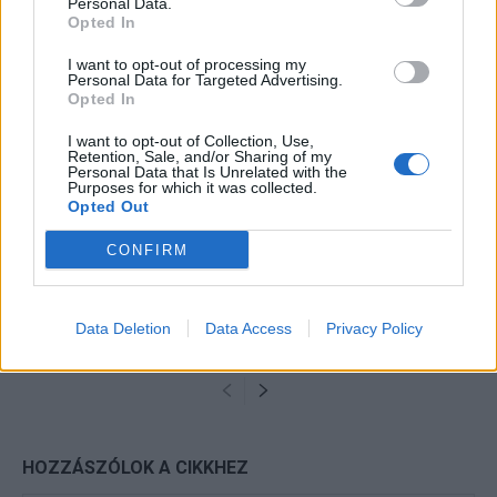
Personal Data.
KAPCSOLÓDÓ CIKKEK
TÖBB A SZERZŐTŐL
Opted In
I want to opt-out of processing my
Milyen volt a valódi Alain Delon?
Personal Data for Targeted Advertising.
Opted In
I want to opt-out of Collection, Use,
Retention, Sale, and/or Sharing of my
Personal Data that Is Unrelated with the
Elment a Profi, isten áldja!
Purposes for which it was collected.
Opted Out
CONFIRM
Háromszázhatvanöt nap
Data Deletion
Data Access
Privacy Policy
HOZZÁSZÓLOK A CIKKHEZ