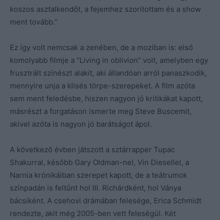
koszos asztalkendőt, a fejemhez szorítottam és a show
ment tovább.”
Ez így volt nemcsak a zenében, de a moziban is: első
komolyabb filmje a “Living in oblivion” volt, amelyben egy
frusztrált színészt alakít, aki állandóan arról panaszkodik,
mennyire unja a klisés törpe-szerepeket. A film azóta
sem ment feledésbe, hiszen nagyon jó kritikákat kapott,
másrészt a forgatáson ismerte meg Steve Buscemit,
akivel azóta is nagyon jó barátságot ápol.
A következő évben játszott a sztárrapper Tupac
Shakurral, később Gary Oldman-nel, Vin Diesellel, a
Narnia krónikáiban szerepet kapott, de a teátrumok
színpadán is feltűnt hol III. Richárdként, hol Ványa
bácsiként. A csehovi drámában felesége, Erica Schmidt
rendezte, akit még 2005-ben vett feleségül. Két