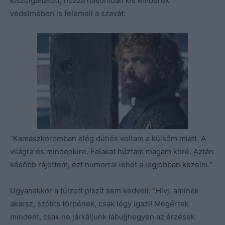
kiszolgáltatott, hozzá hasonlóan kis emberek
védelmében is felemeli a szavát:
“Kamaszkoromban elég dühös voltam a külsőm miatt. A
világra és mindenkire. Falakat húztam magam köré. Aztán
később rájöttem, ezt humorral lehet a legjobban kezelni.”
Ugyanakkor a túlzott píszít sem kedveli: “Hívj, aminek
akarsz, szólíts törpének, csak légy igazi! Megértek
mindent, csak ne járkáljunk lábujjhegyen az érzések