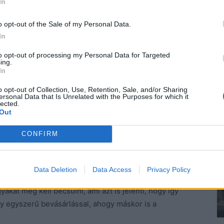
In
o opt-out of the Sale of my Personal Data.
ll mindent kidobni.
In
meget!
to opt-out of processing my Personal Data for Targeted
ing.
y megnehezítse a bevásárlást, hanem hogy megtanítsuk
In
megéri!)
o opt-out of Collection, Use, Retention, Sale, and/or Sharing
a tervezett, olcsó divattáskákat.
ersonal Data that Is Unrelated with the Purposes for which it
lected.
Out
 lesz egy év múlva kidobandóként kezelni, amikor a
CONFIRM
olós, mégis minőségi. Amit nem muszáj, ne vegyük
és a gyerekek kérései ellenére is. Ezzel nemcsak
Data Deletion
Data Access
Privacy Policy
zemléletet is adunk gyerekeinknek. A külső csillogás
akat meg kell becsülni, ami azt is jelenti, hogy így
y egyszerű bevásárlással, ahogy máskor is a