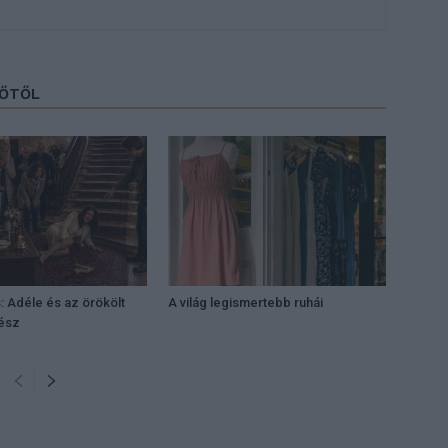
ZŐTŐL
: Adéle és az örökölt
A világ legismertebb ruhái
rész