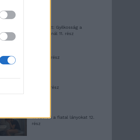
T. Barnett: Gyilkosság a
Garda-tónál 11. rész
Minka 8. rész
Minka 7. rész
T. szereti a fiatal lányokat 12.
rész