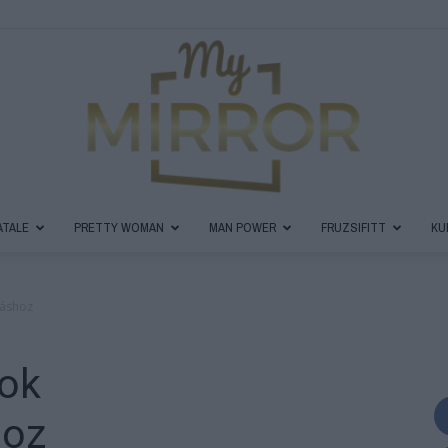
ATALE
PRETTY WOMAN
MAN POWER
FRUZSIFITT
KU
MyMirror
láshoz
sok
Magazin
hoz