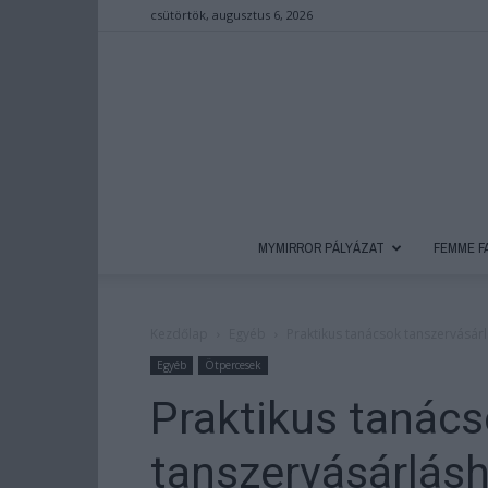
csütörtök, augusztus 6, 2026
MYMIRROR PÁLYÁZAT
FEMME F
Kezdőlap
Egyéb
Praktikus tanácsok tanszervásár
Egyéb
Ötpercesek
Praktikus tanác
tanszervásárlás