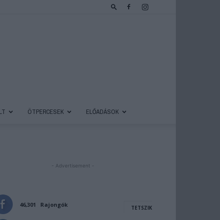
LT
ÖTPERCESEK
ELŐADÁSOK
- Advertisement -
46,301
Rajongók
TETSZIK