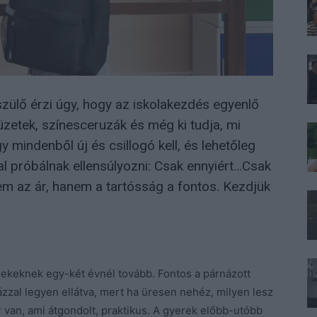
zülő érzi úgy, hogy az iskolakezdés egyenlő
füzetek, színesceruzák és még ki tudja, mi
y mindenből új és csillogó kell, és lehetőleg
l próbálnak ellensúlyozni: Csak ennyiért…Csak
em az ár, hanem a tartósság a fontos. Kezdjük
ekeknek egy-két évnél tovább. Fontos a párnázott
vázzal legyen ellátva, mert ha üresen nehéz, milyen lesz
r van, ami átgondolt, praktikus. A gyerek előbb-utóbb