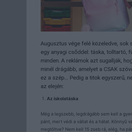
Augusztus vége felé közeledve, sok s
egy anyagi csőddel: táska, tolltartó, 
minden. A reklámok azt sugallják, hog
minél drágább, amelyet a CSAK szóva
ez a szép… Pedig a titok egyszerű, n
az elején:
Az iskolatáska
Még a legszebb, legdrágább sem kell a gyer
pánt, mert védi a vállat és a hátat. Könnyű 
megtöltve? Nem kell 15 zseb rá, elég, ha pá