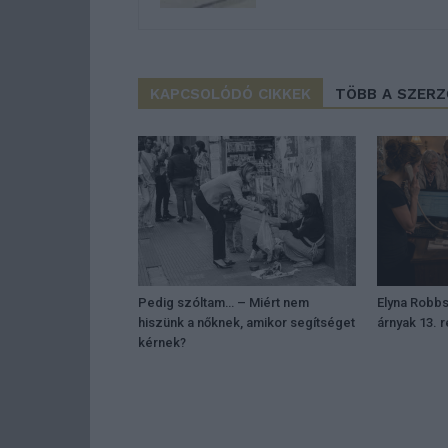
KAPCSOLÓDÓ CIKKEK
TÖBB A SZER
Pedig szóltam… – Miért nem
Elyna Robbs
hiszünk a nőknek, amikor segítséget
árnyak 13. 
kérnek?