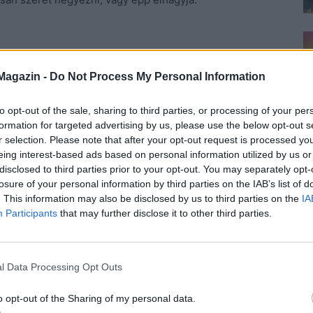
nnyira, mint hinnénk. Ha belepakoljuk a füzeteket, ott
Magazin -
Do Not Process My Personal Information
szülő szuszakolja bele mind. Ha annyira fontosnak érzi
gy tasak.
to opt-out of the sale, sharing to third parties, or processing of your per
formation for targeted advertising by us, please use the below opt-out s
r selection. Please note that after your opt-out request is processed y
eing interest-based ads based on personal information utilized by us or
disclosed to third parties prior to your opt-out. You may separately opt-
 borító átlátszó(így fogja felismerni az elsős) legyen,
losure of your personal information by third parties on the IAB’s list of
. This information may also be disclosed by us to third parties on the
IA
sem utolsó dolog, hogy a gyerek ezekben úgy érzi,
Participants
that may further disclose it to other third parties.
olás(papír) is szóba jöhet, csak épp könnyen szakad.
nre.
l Data Processing Opt Outs
o opt-out of the Sharing of my personal data.
lista nélkül, hogy ne ugorjon bármi a kosarunkba csak