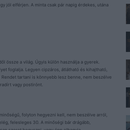
gy jól elférjen. A minta csak pár napig érdekes, utána
l össze a világ. Úgyis külön használja a gyerek.
et foglalja. Legyen cipzáros, átlátható és kihajtható,
. Rendet tartani is könnyebb lesz benne, nem beszélve
adírt vagy postirónt.
 minőségű, folyton hegyezni kell, nem beszélve arról,
lég, felesleges 30. A minőségi bár drágább,
osan szeret hegyezni, vagy épp elhagyja.