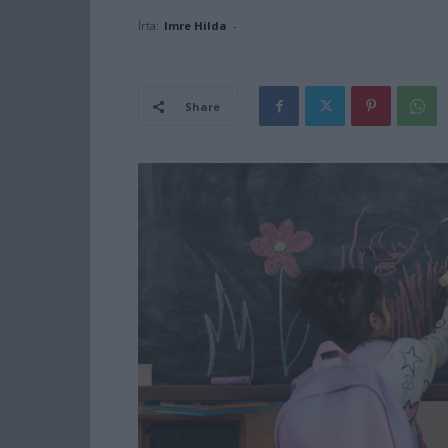
Írta:
Imre Hilda
-
Share