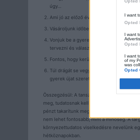
Opted 
úgy…
I want t
Ami jó az előző évről, használjuk, nem ke
Opted 
Vásároljunk időben, hogy elkerüljük a tö
I want 
Advertis
Vonjuk be a gyereket, de ne azért, hog
Opted 
tervezni és választani. (Nem könnyű, de 
I want t
Fontos, hogy kerüljük a gagyi, pár hónapr
of my P
was col
Opted 
Túl drágát se vegyünk, mert rossz érzés
gyerek újat szeretne és nem tágít.
Összegzésül: A tanszervásárlás lehet spór
meg, tudatosnak kell maradnunk a reklámok 
pénzt takarítunk meg, hanem életre szóló s
nem lehet fontosabb, mint a minőség. A tárgy
környezettudatos viselkedésre nevelünk eg
hétköznapokban.