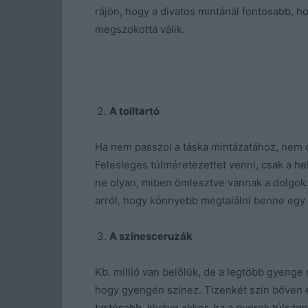
rájön, hogy a divatos mintánál fontosabb, ho
megszokottá válik.
A tolltartó
Ha nem passzol a táska mintázatához, nem dő
Felesleges túlméretezettet venni, csak a hely
ne olyan, miben ömlesztve vannak a dolgok
arról, hogy könnyebb megtalálni benne egy r
A színesceruzák
Kb. millió van belőlük, de a legtöbb gyenge
hogy gyengén színez. Tizenkét szín bőven e
tartósabb, kivéve akkor, ha a gyerek túlság