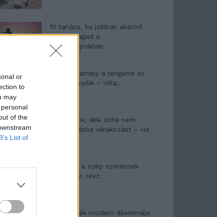
10 tanács, ha jobban akarod
érezni magad a
hétköznapokban
Egy ház, amely a tengerre és
sonal or
a fényre nyílik – Villa...
ection to
ou may
 personal
out of the
A családok, akik soha nem
 downstream
hagyták abba várakozást – Ha
B’s List of
egy...
Panna és a szép szerelmek
mítosza 2. rész
Az ereklyék modern dilemmája