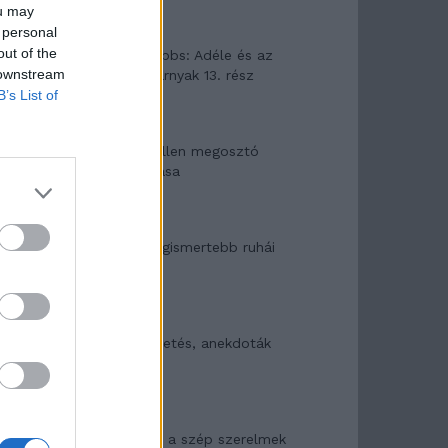
ou may
 personal
out of the
Elyna Robbs: Adéle és az
 downstream
örökölt árnyak 13. rész
B’s List of
Woody Allen megosztó
zsenialitása
A világ legismertebb ruhái
Nyár, nevetés, anekdoták
Panna és a szép szerelmek