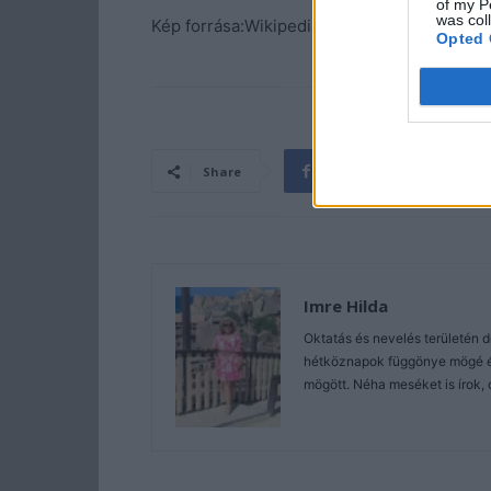
of my P
was col
Kép forrása:Wikipedia
Opted 
Share
Imre Hilda
Oktatás és nevelés területén 
hétköznapok függönye mögé és 
mögött. Néha meséket is írok, 