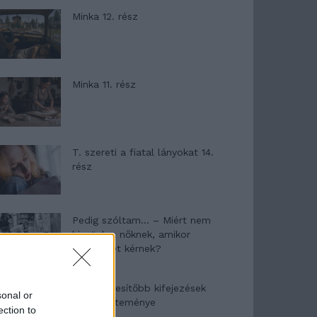
Minka 12. rész
Minka 11. rész
T. szereti a fiatal lányokat 14.
rész
Pedig szóltam… – Miért nem
hiszünk a nőknek, amikor
segítséget kérnek?
A legidegesítőbb kifejezések
sonal or
laza gyűjteménye
ection to