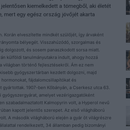
 jelentősen kiemelkedett a tömegből, aki életét
, mert egy egész ország jövőjét akarta
 Korán elveszítette mindkét szülőjét, így árvaként
rányomta bélyegét. Visszahúzódó, szorgalmas és
ig dolgozott, és sosem panaszkodott sorsa miatt.
án külföldi tanulmányutakra indult, ahogy hozzá
a világban történő fejlesztésekről. Ám ez nem
Egy kisebb gyógyszertárban kezdett dolgozni, majd
 hormonokat, fájdalomcsillapítókat és
 gyártottak. 1907-ben Kőbányán, a Cserkesz utca 63.
ági gyógyszergyárat, amelyet vezérigazgatóként
-ben szabadalmaztatott Kalmopyrin volt, a Hyperol nevű
orúban kapott jelentős szerepet. Az első világháború
lt. A második világháború elején a gyár öt világrészre
vállalattal rendelkezett, 34 államban pedig bizományi