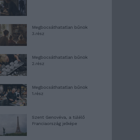
Megbocsáthatatlan bűnök
3.rész
Megbocsáthatatlan bűnök
2.rész
Megbocsáthatatlan bűnök
1.rész
Szent Genovéva, a túlélő
Franciaország jelképe