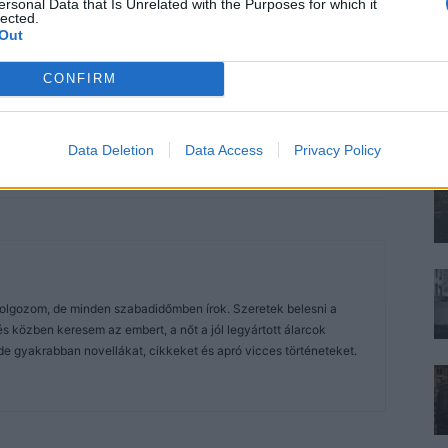
ersonal Data that Is Unrelated with the Purposes for which it
lected.
Out
CONFIRM
Data Deletion
Data Access
Privacy Policy
dolgozom, de minden szabadidőmben írok. Szeretek belesni a
közben keresem az embert, a nőt a jól legyártott álarcok
de gyakrabban novellákat, cikkeket és apró vicces történeteket.