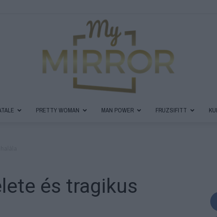
ATALE
PRETTY WOMAN
MAN POWER
FRUZSIFITT
KU
MyMirror
 halála
lete és tragikus
Magazin