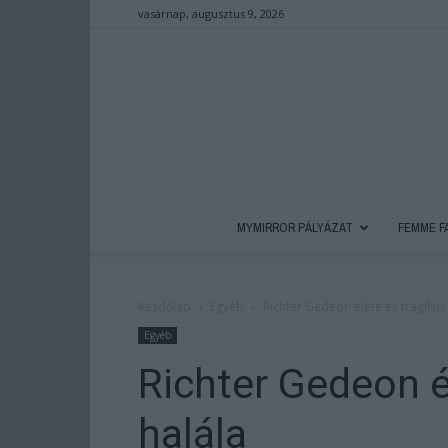
vasárnap, augusztus 9, 2026
MYMIRROR PÁLYÁZAT
FEMME F
Kezdőlap
Egyéb
Richter Gedeon élete és tragikus
Egyéb
Richter Gedeon é
halála