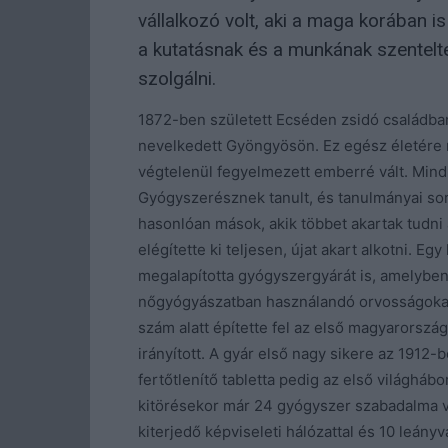
vállalkozó volt, aki a maga korában is
a kutatásnak és a munkának szentelte
szolgálni.
1872-ben született Ecséden zsidó családban.
nevelkedett Gyöngyösön. Ez egész életére 
végtelenül fegyelmezett emberré vált. Mind
Gyógyszerésznek tanult, és tanulmányai sor
hasonlóan mások, akik többet akartak tudni 
elégítette ki teljesen, újat akart alkotni. 
megalapította gyógyszergyárát is, amelyben
nőgyógyászatban használandó orvosságokat
szám alatt építette fel az első magyarorsz
irányított. A gyár első nagy sikere az 1912
fertőtlenítő tabletta pedig az első világháb
kitörésekor már 24 gyógyszer szabadalma vo
kiterjedő képviseleti hálózattal és 10 leány