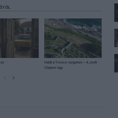
ZŐTŐL
ész
Halál a Tresco-szigeten – A Josh
Clayton-ügy