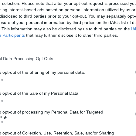
r selection. Please note that after your opt-out request is processed y
eing interest-based ads based on personal information utilized by us or
disclosed to third parties prior to your opt-out. You may separately opt-
eont is letartóztatták. Nem menekült el, rejtőzött el,
losure of your personal information by third parties on the IAB’s list of
nteni akarta. Már idős volt és a gyárát sem akarta
. This information may also be disclosed by us to third parties on the
IA
Participants
that may further disclose it to other third parties.
ű polgár, egy ember, aki milliók életét könnyítette
m szégyen, mert bizonyítéka annak, hogy egy
l Data Processing Opt Outs
ha felüti a fejét a gyűlölet, és az embertelen ideológia
o opt-out of the Sharing of my personal data.
In
orban, ahol az értéktelenség és az elvakultság
o opt-out of the Sale of my Personal Data.
t, gyógyszerei élnek, segítenek. Halála nemcsak egy
In
 amely rossz oldalon állt, és rosszakat támogatott.
to opt-out of processing my Personal Data for Targeted
ing.
In
o opt-out of Collection, Use, Retention, Sale, and/or Sharing