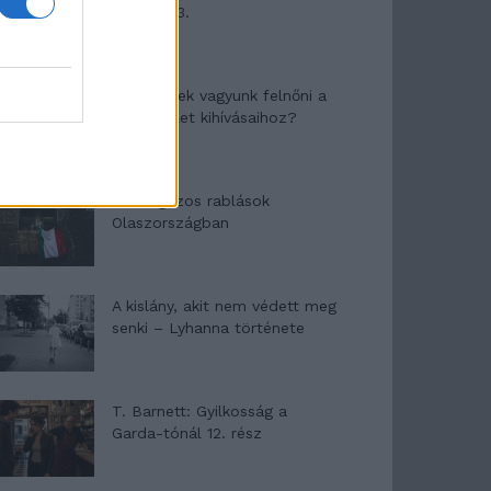
mítosza 3.
Képtelenek vagyunk felnőni a
felnőtt élet kihívásaihoz?
Altatógázos rablások
Olaszországban
A kislány, akit nem védett meg
senki – Lyhanna története
T. Barnett: Gyilkosság a
Garda-tónál 12. rész