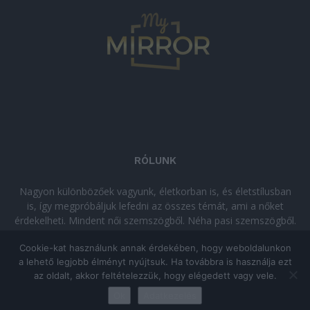
RÓLUNK
Nagyon különbözőek vagyunk, életkorban is, és életstílusban
is, így megpróbáljuk lefedni az összes témát, ami a nőket
érdekelheti. Mindent női szemszögből. Néha pasi szemszögből.
Néha komolyan, néha szórakozva. Olvass minket, ha egy kis
Cookie-kat használunk annak érdekében, hogy weboldalunkon
kikapcsolódásra vágysz!
a lehető legjobb élményt nyújtsuk. Ha továbbra is használja ezt
az oldalt, akkor feltételezzük, hogy elégedett vagy vele.
© Copyright 2026 - mymirror.hu
ADATKEZELÉSI TÁJÉKOZTATÓ
|
Ok
Adatkezelés
Impresszum