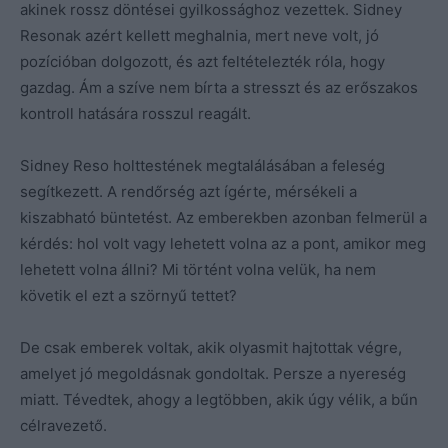
akinek rossz döntései gyilkossághoz vezettek. Sidney
Resonak azért kellett meghalnia, mert neve volt, jó
pozícióban dolgozott, és azt feltételezték róla, hogy
gazdag. Ám a szíve nem bírta a stresszt és az erőszakos
kontroll hatására rosszul reagált.
Sidney Reso holttestének megtalálásában a feleség
segítkezett. A rendőrség azt ígérte, mérsékeli a
kiszabható büntetést. Az emberekben azonban felmerül a
kérdés: hol volt vagy lehetett volna az a pont, amikor meg
lehetett volna állni? Mi történt volna velük, ha nem
követik el ezt a szörnyű tettet?
De csak emberek voltak, akik olyasmit hajtottak végre,
amelyet jó megoldásnak gondoltak. Persze a nyereség
miatt. Tévedtek, ahogy a legtöbben, akik úgy vélik, a bűn
célravezető.