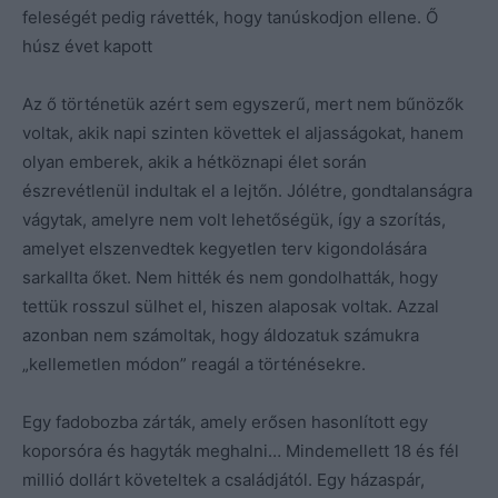
feleségét pedig rávették, hogy tanúskodjon ellene. Ő
húsz évet kapott
Az ő történetük azért sem egyszerű, mert nem bűnözők
voltak, akik napi szinten követtek el aljasságokat, hanem
olyan emberek, akik a hétköznapi élet során
észrevétlenül indultak el a lejtőn. Jólétre, gondtalanságra
vágytak, amelyre nem volt lehetőségük, így a szorítás,
amelyet elszenvedtek kegyetlen terv kigondolására
sarkallta őket. Nem hitték és nem gondolhatták, hogy
tettük rosszul sülhet el, hiszen alaposak voltak. Azzal
azonban nem számoltak, hogy áldozatuk számukra
„kellemetlen módon” reagál a történésekre.
Egy fadobozba zárták, amely erősen hasonlított egy
koporsóra és hagyták meghalni… Mindemellett 18 és fél
millió dollárt követeltek a családjától. Egy házaspár,