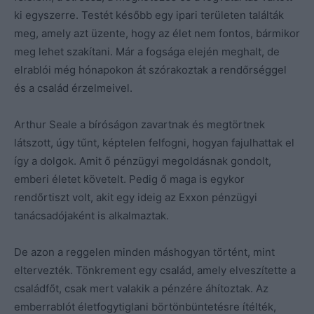
ki egyszerre. Testét később egy ipari területen találták
meg, amely azt üzente, hogy az élet nem fontos, bármikor
meg lehet szakítani. Már a fogsága elején meghalt, de
elrablói még hónapokon át szórakoztak a rendőrséggel
és a család érzelmeivel.
Arthur Seale a bíróságon zavartnak és megtörtnek
látszott, úgy tűnt, képtelen felfogni, hogyan fajulhattak el
így a dolgok. Amit ő pénzügyi megoldásnak gondolt,
emberi életet követelt. Pedig ő maga is egykor
rendőrtiszt volt, akit egy ideig az Exxon pénzügyi
tanácsadójaként is alkalmaztak.
De azon a reggelen minden máshogyan történt, mint
eltervezték. Tönkrement egy család, amely elveszítette a
családfőt, csak mert valakik a pénzére áhítoztak. Az
emberrablót életfogytiglani börtönbüntetésre ítélték,