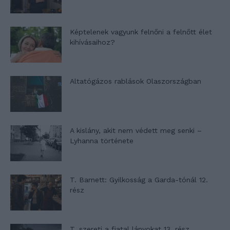
Képtelenek vagyunk felnőni a felnőtt élet
kihívásaihoz?
Altatógázos rablások Olaszországban
A kislány, akit nem védett meg senki –
Lyhanna története
T. Barnett: Gyilkosság a Garda-tónál 12.
rész
T. szereti a fiatal lányokat 13. rész