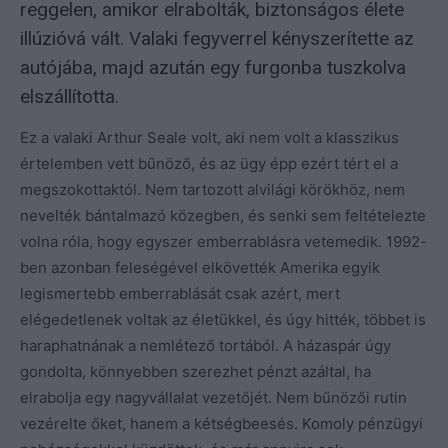
reggelen, amikor elrabolták, biztonságos élete
illúzióvá vált. Valaki fegyverrel kényszerítette az
autójába, majd azután egy furgonba tuszkolva
elszállította.
Ez a valaki Arthur Seale volt, aki nem volt a klasszikus
értelemben vett bűnöző, és az ügy épp ezért tért el a
megszokottaktól. Nem tartozott alvilági körökhöz, nem
nevelték bántalmazó közegben, és senki sem feltételezte
volna róla, hogy egyszer emberrablásra vetemedik. 1992-
ben azonban feleségével elkövették Amerika egyik
legismertebb emberrablását csak azért, mert
elégedetlenek voltak az életükkel, és úgy hitték, többet is
haraphatnának a nemlétező tortából. A házaspár úgy
gondolta, könnyebben szerezhet pénzt azáltal, ha
elrabolja egy nagyvállalat vezetőjét. Nem bűnözői rutin
vezérelte őket, hanem a kétségbeesés. Komoly pénzügyi