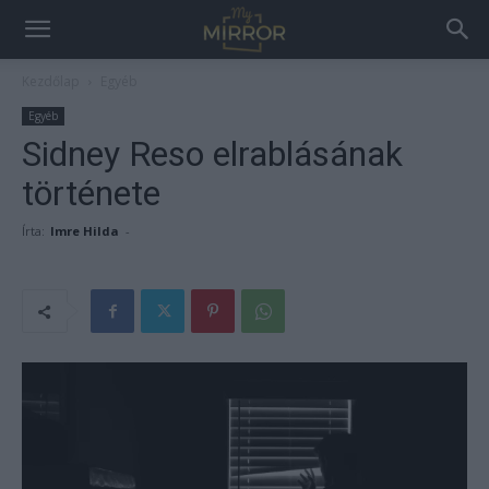
Kezdőlap
Egyéb
Egyéb
Sidney Reso elrablásának
története
Írta:
Imre Hilda
-