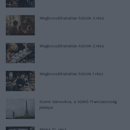
Megbocsáthatatlan bűnök 3.rész
Megbocsáthatatlan bűnök 2.rész
Megbocsáthatatlan bűnök 1.rész
Szent Genovéva, a túlélő Franciaország
jelképe
Minka 12. rész