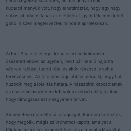
nehézségekkel küzdöttek, és már annyira sok
kudarcélményük volt, hogy elhatározták, hogy egy nagy
dobással módosítanak az életükön. Úgy hitték, nem lehet
gond, hiszen megterveztek mindent aprólékosan.
Arthur Seale felesége, Irene szerepe különösen
összetett ebben az ügyben, mert bár nem ő hajtotta
végre a rablást, tudott róla, és aktív részese is volt a
tervezésnek. Az ő felelőssége abban merül ki, hogy hol
húzódik meg a lojalitás határa. A házastársi kapcsolatnak
és összetartásnak nem lett volna szabad odáig fajulnia,
hogy támogassa ezt a kegyetlen tervet.
Sidney Reso nem élte túl a fogságot. Bár nem tervezték,
hogy megölik, mégis szívrohamot kapott, amelyet a
félelem, a stressz, a megkötözés és a fogvatartás váltott