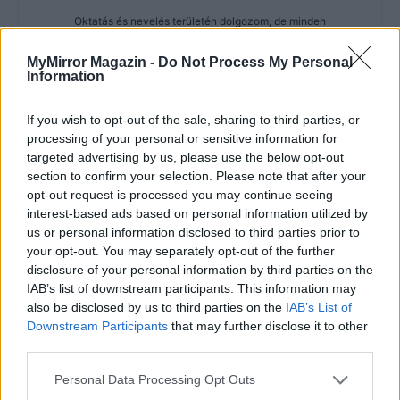
Oktatás és nevelés területén dolgozom, de minden
szabadidőmben írok. Szeretek belesni a hétköznapok függönye
mögé és közben keresem az embert, a nőt a jól legyártott álarcok
MyMirror Magazin -
Do Not Process My Personal
Information
mögött. Néha meséket is írok, de gyakrabban novellákat,
cikkeket és apró vicces történeteket.
If you wish to opt-out of the sale, sharing to third parties, or
processing of your personal or sensitive information for
targeted advertising by us, please use the below opt-out
section to confirm your selection. Please note that after your
KAPCSOLÓDÓ CIKKEK
TÖBB A SZERZŐTŐL
opt-out request is processed you may continue seeing
interest-based ads based on personal information utilized by
Minka 14. rész
us or personal information disclosed to third parties prior to
your opt-out. You may separately opt-out of the further
disclosure of your personal information by third parties on the
IAB’s list of downstream participants. This information may
also be disclosed by us to third parties on the
IAB’s List of
Minka 13. rész
Downstream Participants
that may further disclose it to other
third parties.
Personal Data Processing Opt Outs
Halál a Tresco-szigeten – A Josh