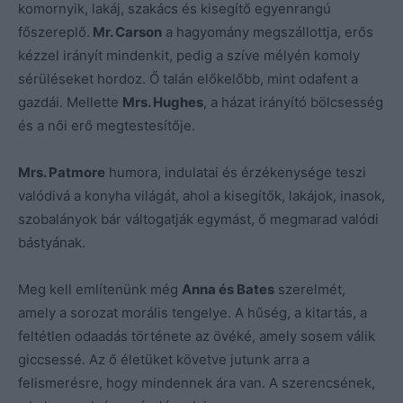
komornyik, lakáj, szakács és kisegítő egyenrangú
főszereplő.
Mr. Carson
a hagyomány megszállottja, erős
kézzel irányít mindenkit, pedig a szíve mélyén komoly
sérüléseket hordoz. Ő talán előkelőbb, mint odafent a
gazdái. Mellette
Mrs. Hughes
, a házat irányító bölcsesség
és a női erő megtestesítője.
Mrs. Patmore
humora, indulatai és érzékenysége teszi
valódivá a konyha világát, ahol a kisegítők, lakájok, inasok,
szobalányok bár váltogatják egymást, ő megmarad valódi
bástyának.
Meg kell említenünk még
Anna és Bates
szerelmét,
amely a sorozat morális tengelye. A hűség, a kitartás, a
feltétlen odaadás története az övéké, amely sosem válik
giccsessé. Az ő életüket követve jutunk arra a
felismerésre, hogy mindennek ára van. A szerencsének,