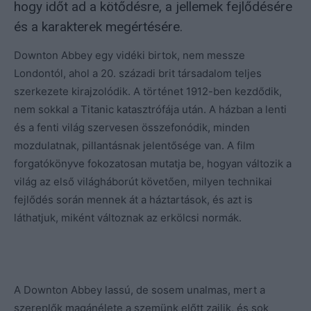
hogy időt ad a kötődésre, a jellemek fejlődésére
és a karakterek megértésére.
Downton Abbey egy vidéki birtok, nem messze
Londontól, ahol a 20. századi brit társadalom teljes
szerkezete kirajzolódik. A történet 1912-ben kezdődik,
nem sokkal a Titanic katasztrófája után. A házban a lenti
és a fenti világ szervesen összefonódik, minden
mozdulatnak, pillantásnak jelentősége van. A film
forgatókönyve fokozatosan mutatja be, hogyan változik a
világ az első világháborút követően, milyen technikai
fejlődés során mennek át a háztartások, és azt is
láthatjuk, miként változnak az erkölcsi normák.
A Downton Abbey lassú, de sosem unalmas, mert a
szereplők magánélete a szemünk előtt zajlik, és sok