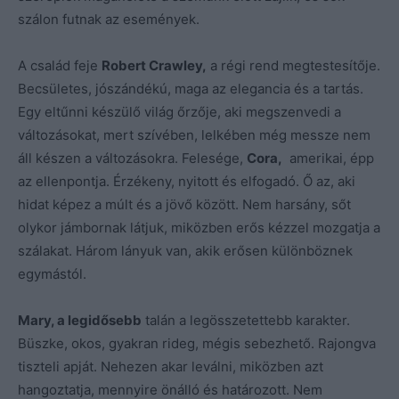
szálon futnak az események.
A család feje
Robert Crawley,
a régi rend megtestesítője.
Becsületes, jószándékú, maga az elegancia és a tartás.
Egy eltűnni készülő világ őrzője, aki megszenvedi a
változásokat, mert szívében, lelkében még messze nem
áll készen a változásokra. Felesége,
Cora,
amerikai, épp
az ellenpontja. Érzékeny, nyitott és elfogadó. Ő az, aki
hidat képez a múlt és a jövő között. Nem harsány, sőt
olykor jámbornak látjuk, miközben erős kézzel mozgatja a
szálakat. Három lányuk van, akik erősen különböznek
egymástól.
Mary, a legidősebb
talán a legösszetettebb karakter.
Büszke, okos, gyakran rideg, mégis sebezhető. Rajongva
tiszteli apját. Nehezen akar leválni, miközben azt
hangoztatja, mennyire önálló és határozott. Nem