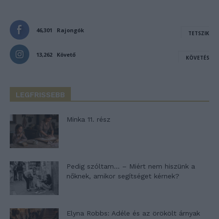
46,301
Rajongók
TETSZIK
13,262
Követő
KÖVETÉS
LEGFRISSEBB
Minka 11. rész
Pedig szóltam… – Miért nem hiszünk a
nőknek, amikor segítséget kérnek?
Elyna Robbs: Adéle és az örökölt árnyak