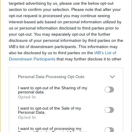
targeted advertising by us, please use the below opt-out
section to confirm your selection. Please note that after your
opt-out request is processed you may continue seeing
interest-based ads based on personal information utilized by
us or personal information disclosed to third parties prior to
Imre Hilda
your opt-out. You may separately opt-out of the further
disclosure of your personal information by third parties on the
Oktatás és nevelés területén dolgozom, de minden
IAB’s list of downstream participants. This information may
szabadidőmben írok. Szeretek belesni a hétköznapok függönye
also be disclosed by us to third parties on the
IAB’s List of
mögé és közben keresem az embert, a nőt a jól legyártott álarcok
Downstream Participants
that may further disclose it to other
mögött. Néha meséket is írok, de gyakrabban novellákat,
third parties.
cikkeket és apró vicces történeteket.
Personal Data Processing Opt Outs
I want to opt-out of the Sharing of my
personal data.
KAPCSOLÓDÓ CIKKEK
TÖBB A SZERZŐTŐL
Opted In
I want to opt-out of the Sale of my
Minka 11. rész
Personal Data.
Opted In
I want to opt-out of processing my