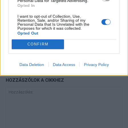
Personal Data for Targeted Advertising.
Pedig szóltam… – Miért nem hiszünk a
Opted In
nőknek, amikor segítséget kérnek?
I want to opt-out of Collection, Use,
Retention, Sale, and/or Sharing of my
Personal Data that Is Unrelated with the
Purposes for which it was collected.
Elyna Robbs: Adéle és az örökölt
Opted Out
árnyak 13. rész
CONFIRM
Data Deletion
Data Access
Privacy Policy
HOZZÁSZÓLOK A CIKKHEZ