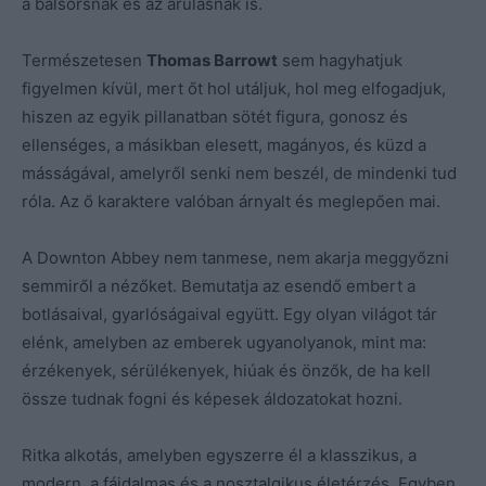
a balsorsnak és az árulásnak is.
Természetesen
Thomas Barrowt
sem hagyhatjuk
figyelmen kívül, mert őt hol utáljuk, hol meg elfogadjuk,
hiszen az egyik pillanatban sötét figura, gonosz és
ellenséges, a másikban elesett, magányos, és küzd a
másságával, amelyről senki nem beszél, de mindenki tud
róla. Az ő karaktere valóban árnyalt és meglepően mai.
A Downton Abbey nem tanmese, nem akarja meggyőzni
semmiről a nézőket. Bemutatja az esendő embert a
botlásaival, gyarlóságaival együtt. Egy olyan világot tár
elénk, amelyben az emberek ugyanolyanok, mint ma:
érzékenyek, sérülékenyek, hiúak és önzők, de ha kell
össze tudnak fogni és képesek áldozatokat hozni.
Ritka alkotás, amelyben egyszerre él a klasszikus, a
modern, a fájdalmas és a nosztalgikus életérzés. Egyben