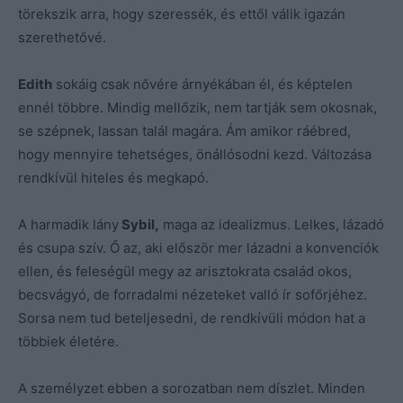
törekszik arra, hogy szeressék, és ettől válik igazán
szerethetővé.
Edith
sokáig csak nővére árnyékában él, és képtelen
ennél többre. Mindig mellőzik, nem tartják sem okosnak,
se szépnek, lassan talál magára. Ám amikor ráébred,
hogy mennyire tehetséges, önállósodni kezd. Változása
rendkívül hiteles és megkapó.
A harmadik lány
Sybil,
maga az idealizmus. Lelkes, lázadó
és csupa szív. Ő az, aki először mer lázadni a konvenciók
ellen, és feleségül megy az arisztokrata család okos,
becsvágyó, de forradalmi nézeteket valló ír sofőrjéhez.
Sorsa nem tud beteljesedni, de rendkívüli módon hat a
többiek életére.
A személyzet ebben a sorozatban nem díszlet. Minden