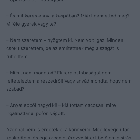
– És mit keres ennyi a kaspóban? Miért nem etted meg?
Miféle gyerek vagy te?
– Nem szeretem – nyögtem ki. Nem volt igaz. Minden
csokit szerettem, de az említettnek még a szagát is
rühelltem.
– Miért nem mondtad? Ekkora ostobaságot nem
feltételeztem a részedről! Vagy anyád mondta, hogy nem
szabad?
– Anyát ebből hagyd ki! – kiáltottam dacosan, mire
irgalmatlanul pofon vágott.
Azonnal nem is eredtek el a könnyeim. Még levegő után
kapkodtam, és égő arcomat érezve kitört belőlem a sírás.