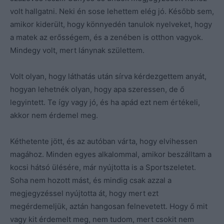
volt hallgatni. Neki én sose lehettem elég jó. Később sem,
amikor kiderült, hogy könnyedén tanulok nyelveket, hogy
a matek az erősségem, és a zenében is otthon vagyok.
Mindegy volt, mert lánynak születtem.
Volt olyan, hogy láthatás után sírva kérdezgettem anyát,
hogyan lehetnék olyan, hogy apa szeressen, de ő
legyintett. Te így vagy jó, és ha apád ezt nem értékeli,
akkor nem érdemel meg.
Kéthetente jött, és az autóban várta, hogy elvihessen
magához. Minden egyes alkalommal, amikor beszálltam a
kocsi hátsó ülésére, már nyújtotta is a Sportszeletet.
Soha nem hozott mást, és mindig csak azzal a
megjegyzéssel nyújtotta át, hogy mert ezt
megérdemeljük, aztán hangosan felnevetett. Hogy ő mit
vagy kit érdemelt meg, nem tudom, mert csokit nem