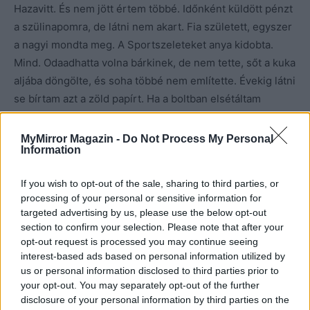
Hazavitt. És nem jött értem többé. Időnként küldött pénzt
a szülinapomra, de látni nem akart. Fia született, egyszer
a nagyi mondta meg. A Sportszeleteket anya kidobta.
Mind. Odaadhatta volna bárkinek, de nem tette, sőt a kuka
aljába döngölte, és soha többé nem említette. Évekig látni
se bírtam azt a zöld papírt. Ha a boltban elsétáltam
mellette, összeugrott a gyomrom és remegni kezdtem.
MyMirror Magazin -
Do Not Process My Personal
Information
Apa így lépett ki az életemből és lépett be egy másikba.
Többé egyetlen egyszer se akart beszélni velem. Nem
If you wish to opt-out of the sale, sharing to third parties, or
jött el a ballagásomra, csak utalt némi pénzt anyának.
processing of your personal or sensitive information for
Amikor kimagasló eredménnyel lediplomáztam, pénzt se
targeted advertising by us, please use the below opt-out
küldött. Már majdnem megfeledkeztem róla, amikor egyik
section to confirm your selection. Please note that after your
nap, hónapokkal később egy bélelt borítékot hozott a
opt-out request is processed you may continue seeing
interest-based ads based on personal information utilized by
postás. Egy papírlap volt benne, amelyben gratulált.
us or personal information disclosed to third parties prior to
Mellette egy csoki. Igen az. Épp az és ő tudta, hogy
your opt-out. You may separately opt-out of the further
gyűlölöm.
disclosure of your personal information by third parties on the