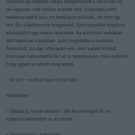
szemem se rebbent. Végül megérkezett a várva vár nő,
aki egyszer csak terhes maradt tőle. Eszembe jutott,
mekkora balhé lesz, ha kishúgom születik, de nem így
lett. Én, a kéthetente megjelenő, Sportszeletet dugdosó
elsőszülött egy napon lebuktam. Az előszoba sarkában
álló hatalmas kaspóban Judit megtalálta a csokikat.
Felvisított, és úgy vitte apám elé, mint valami trófeát.
Pontosan hatvankettő fért el a rejtekhelyen, mire kiderült,
hogy egyet se ettem meg addig.
– Ez mi? – ordított apa vörös fejjel.
Hallgattam.
– Válaszolj, ha kérdezlek! – állt fel a kanapéról, és
egészen belehajolt az arcomba.
– Sportszelet – suttogtam.