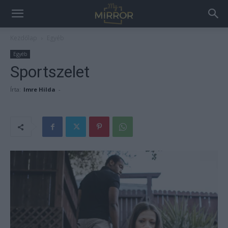
Kezdőlap
Egyéb
Egyéb
Sportszelet
Írta:
Imre Hilda
-