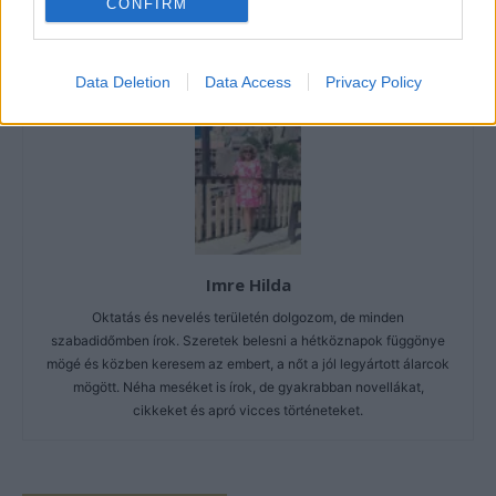
CONFIRM
Data Deletion
Data Access
Privacy Policy
Imre Hilda
Oktatás és nevelés területén dolgozom, de minden
szabadidőmben írok. Szeretek belesni a hétköznapok függönye
mögé és közben keresem az embert, a nőt a jól legyártott álarcok
mögött. Néha meséket is írok, de gyakrabban novellákat,
cikkeket és apró vicces történeteket.