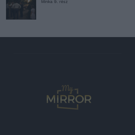
Minka 9. rész