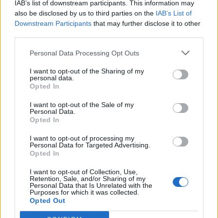
IAB’s list of downstream participants. This information may
also be disclosed by us to third parties on the
IAB’s List of
Valószínűleg hasonlóképpen érzett, mert ilyesmire csak
Downstream Participants
that may further disclose it to other
az képes, aki nem szeret. Kezembe vettem, óvatosan,
third parties.
mintha égetne, kibontottam és végül beleharaptam. A
Personal Data Processing Opt Outs
rum íze szétterjedt a számban. Úgy éreztem, feldagad
tőle a nyelvem, nyelni se bírok. Végül a tenyerembe
I want to opt-out of the Sharing of my
personal data.
köptem és kidobtam a kukába.
Opted In
Anya ekkor lépett be az ajtón, és halkan csak annyit
I want to opt-out of the Sale of my
Personal Data.
jegyzett meg, hogy kár volt próbálkoznom. Igaza volt.
Opted In
I want to opt-out of processing my
Fotó: RDNE Stock project: https://www.pexels.com/hu-
Personal Data for Targeted Advertising.
Opted In
hu/foto/par-valas-magany-szomorusag-6669876/
I want to opt-out of Collection, Use,
Retention, Sale, and/or Sharing of my
Personal Data that Is Unrelated with the
Purposes for which it was collected.
Opted Out