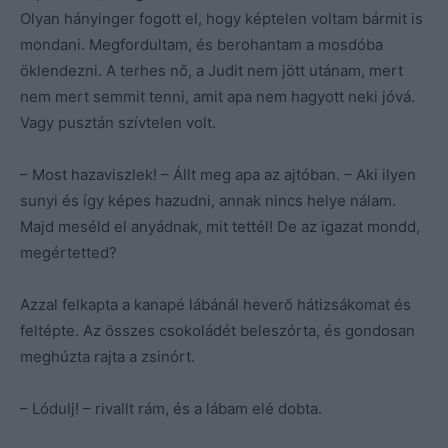
Olyan hányinger fogott el, hogy képtelen voltam bármit is
mondani. Megfordultam, és berohantam a mosdóba
öklendezni. A terhes nő, a Judit nem jött utánam, mert
nem mert semmit tenni, amit apa nem hagyott neki jóvá.
Vagy pusztán szívtelen volt.
– Most hazaviszlek! – Állt meg apa az ajtóban. – Aki ilyen
sunyi és így képes hazudni, annak nincs helye nálam.
Majd meséld el anyádnak, mit tettél! De az igazat mondd,
megértetted?
Azzal felkapta a kanapé lábánál heverő hátizsákomat és
feltépte. Az összes csokoládét beleszórta, és gondosan
meghúzta rajta a zsinórt.
– Lódulj! – rivallt rám, és a lábam elé dobta.