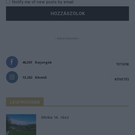
Notify me of new posts by email.
- Advertisement -
46,301
Rajongók
TETSZIK
13,262
Követő
KÖVETÉS
LEGFRISSEBB
Minka 14. rész