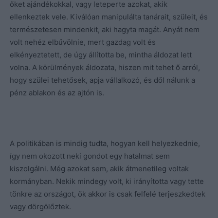
őket ajándékokkal, vagy leteperte azokat, akik
ellenkeztek vele. Kiválóan manipulálta tanárait, szüleit, és
természetesen mindenkit, aki hagyta magát. Anyát nem
volt nehéz elbűvölnie, mert gazdag volt és
elkényeztetett, de úgy állította be, mintha áldozat lett
volna. A körülmények áldozata, hiszen mit tehet ő arról,
hogy szülei tehetősek, apja vállalkozó, és dől nálunk a
pénz ablakon és az ajtón is.
A politikában is mindig tudta, hogyan kell helyezkednie,
így nem okozott neki gondot egy hatalmat sem
kiszolgálni. Még azokat sem, akik átmenetileg voltak
kormányban. Nekik mindegy volt, ki irányította vagy tette
tönkre az országot, ők akkor is csak felfelé terjeszkedtek
vagy dörgölőztek.