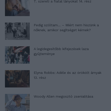
T. szereti a fiatal lányokat 14. rész
Pedig szóltam… – Miért nem hiszünk a
nőknek, amikor segítséget kérnek?
A legidegesítőbb kifejezések laza
gyűjteménye
Elyna Robbs: Adéle és az örökölt árnyak
13. rész
Woody Allen megosztó zsenialitása