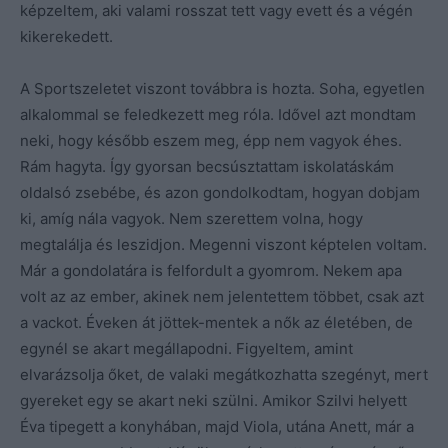
képzeltem, aki valami rosszat tett vagy evett és a végén
kikerekedett.
A Sportszeletet viszont továbbra is hozta. Soha, egyetlen
alkalommal se feledkezett meg róla. Idővel azt mondtam
neki, hogy később eszem meg, épp nem vagyok éhes.
Rám hagyta. Így gyorsan becsúsztattam iskolatáskám
oldalsó zsebébe, és azon gondolkodtam, hogyan dobjam
ki, amíg nála vagyok. Nem szerettem volna, hogy
megtalálja és leszidjon. Megenni viszont képtelen voltam.
Már a gondolatára is felfordult a gyomrom. Nekem apa
volt az az ember, akinek nem jelentettem többet, csak azt
a vackot. Éveken át jöttek-mentek a nők az életében, de
egynél se akart megállapodni. Figyeltem, amint
elvarázsolja őket, de valaki megátkozhatta szegényt, mert
gyereket egy se akart neki szülni. Amikor Szilvi helyett
Éva tipegett a konyhában, majd Viola, utána Anett, már a