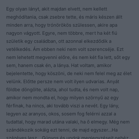
Egy olyan lányt, akit majdan elvett, nem kellett
meghódítania, csak zsebre tette, és máris készen állt
minden arra, hogy trónörökös szülessen, akire apa
nagyon vágyott. Egyre, nem többre, mert ha két fiú
születik egy családban, ott azonnal elkezdődik a
vetélkedés. Ám ebben neki nem volt szerencséje. Ezt
nem lehetett megvenni előre, és nem két fia lett, sőt egy
sem, hanem csak én, a lánya. Hat voltam, amikor
bejelentette, hogy köszöni, de neki nem felel meg az élet
velünk. Előtte persze nem volt ilyen udvarias. Anyát
földbe döngölte, alázta, ahol tudta, és nem volt nap,
amikor nem mondta el, hogy milyen szörnyű az egy
férfinak, ha nincs, aki tovább viszi a nevét. Egy lány,
legyen az aranyos, okos, sosem fog felérni azzal a
tudattal, hogy marad utána valaki, ha ő elmegy. Még nem
szándékozik sokáig ezt tenni, de majd egyszer…Ha
százéves lesz… Gúnyos és undok megjegyzéseit nehéz