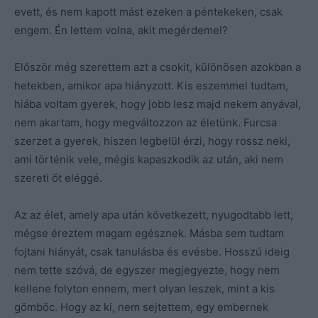
evett, és nem kapott mást ezeken a péntekeken, csak
engem. Én lettem volna, akit megérdemel?
Először még szerettem azt a csokit, különösen azokban a
hetekben, amikor apa hiányzott. Kis eszemmel tudtam,
hiába voltam gyerek, hogy jobb lesz majd nekem anyával,
nem akartam, hogy megváltozzon az életünk. Furcsa
szerzet a gyerek, hiszen legbelül érzi, hogy rossz neki,
ami történik vele, mégis kapaszkodik az után, aki nem
szereti őt eléggé.
Az az élet, amely apa után következett, nyugodtabb lett,
mégse éreztem magam egésznek. Másba sem tudtam
fojtani hiányát, csak tanulásba és evésbe. Hosszú ideig
nem tette szóvá, de egyszer megjegyezte, hogy nem
kellene folyton ennem, mert olyan leszek, mint a kis
gömböc. Hogy az ki, nem sejtettem, egy embernek