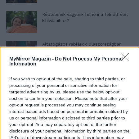
Képtelenek vagyunk felnőni a felnőtt élet
kihívásaihoz?
Altatógázos rablások Olaszországban
MyMirror Magazin -
Do Not Process My Personal
Information
A kislány, akit nem védett meg senki –
If you wish to opt-out of the sale, sharing to third parties, or
Lyhanna története
processing of your personal or sensitive information for
targeted advertising by us, please use the below opt-out
section to confirm your selection. Please note that after your
T. Barnett: Gyilkosság a Garda-tónál 12.
opt-out request is processed you may continue seeing
rész
interest-based ads based on personal information utilized by
us or personal information disclosed to third parties prior to
your opt-out. You may separately opt-out of the further
disclosure of your personal information by third parties on the
T. szereti a fiatal lányokat 13. rész
IAB’s list of downstream participants. This information may