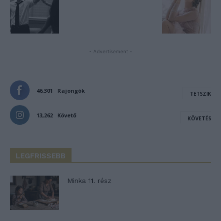
- Advertisement -
46,301
Rajongók
TETSZIK
13,262
Követő
KÖVETÉS
LEGFRISSEBB
Minka 11. rész