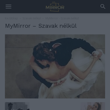
Kezdőlap
Szavak nélkül
MyMirror - Szavak nélkül
MyMirror – Szavak nélkül