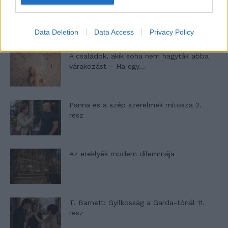
Egy ház, amely a tengerre és a fényre
nyílik – Villa...
Data Deletion
Data Access
Privacy Policy
A családok, akik soha nem hagyták abba
várakozást – Ha egy...
Panna és a szép szerelmek mítosza 2.
rész
Az ereklyék modern dilemmája
T. Barnett: Gyilkosság a Garda-tónál 11.
rész