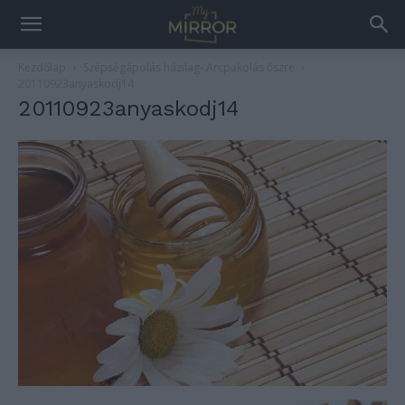
Kezdőlap
Szépségápolás házilag- Arcpakolás őszre
20110923anyaskodj14
20110923anyaskodj14