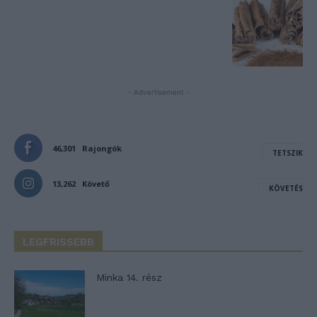
- Advertisement -
46,301
Rajongók
TETSZIK
13,262
Követő
KÖVETÉS
LEGFRISSEBB
Minka 14. rész