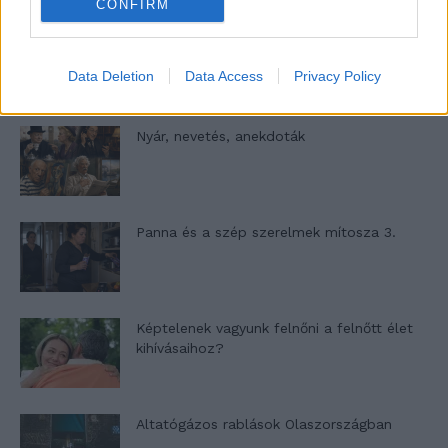
CONFIRM
A világ legismertebb ruhái
Data Deletion
Data Access
Privacy Policy
Nyár, nevetés, anekdoták
Panna és a szép szerelmek mítosza 3.
Képtelenek vagyunk felnőni a felnőtt élet
kihívásaihoz?
Altatógázos rablások Olaszországban