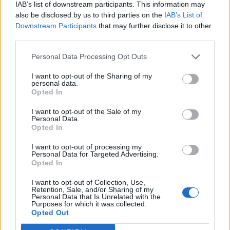
IAB’s list of downstream participants. This information may
T. szereti a fiatal lányokat 14. rész
also be disclosed by us to third parties on the
IAB’s List of
Downstream Participants
that may further disclose it to other
third parties.
Pedig szóltam… – Miért nem hiszünk a
Personal Data Processing Opt Outs
nőknek, amikor segítséget kérnek?
I want to opt-out of the Sharing of my
personal data.
Opted In
A legidegesítőbb kifejezések laza
I want to opt-out of the Sale of my
gyűjteménye
Personal Data.
Opted In
I want to opt-out of processing my
Elyna Robbs: Adéle és az örökölt árnyak
Personal Data for Targeted Advertising.
13. rész
Opted In
I want to opt-out of Collection, Use,
Retention, Sale, and/or Sharing of my
Personal Data that Is Unrelated with the
Woody Allen megosztó zsenialitása
Purposes for which it was collected.
Opted Out