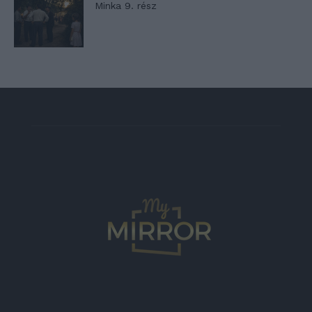
Minka 9. rész