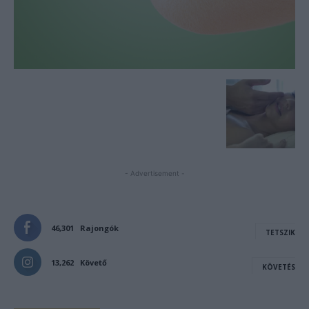
- Advertisement -
46,301
Rajongók
TETSZIK
13,262
Követő
KÖVETÉS