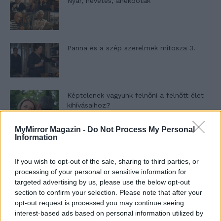
Nyár, nevetés, anekdoták
Panna és a szép szerelmek mítosza 3.
Képtelenek vagyunk felnőni a felnőtt élet
kihívásaihoz?
MyMirror Magazin -
Do Not Process My Personal
Information
Altatógázos rablások Olaszországban
If you wish to opt-out of the sale, sharing to third parties, or
processing of your personal or sensitive information for
targeted advertising by us, please use the below opt-out
A kislány, akit nem védett meg senki –
section to confirm your selection. Please note that after your
Lyhanna története
opt-out request is processed you may continue seeing
interest-based ads based on personal information utilized by