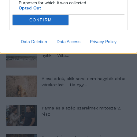
Purposes for which it was collected.
Opted Out
10 tanács, ha jobban akarod érezni magad
CONFIRM
a hétköznapokban
Data Deletion
Data Access
Privacy Policy
Egy ház, amely a tengerre és a fényre
nyílik – Villa...
A családok, akik soha nem hagyták abba
várakozást – Ha egy...
Panna és a szép szerelmek mítosza 2.
rész