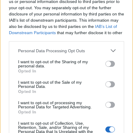
us or personal information disclosed to third parties prior to
your opt-out. You may separately opt-out of the further
T. Barnett: Gyilkosság a Garda-tónál 12.
disclosure of your personal information by third parties on the
rész
IAB’s list of downstream participants. This information may
also be disclosed by us to third parties on the
IAB’s List of
Downstream Participants
that may further disclose it to other
T. szereti a fiatal lányokat 13. rész
third parties.
Personal Data Processing Opt Outs
I want to opt-out of the Sharing of my
personal data.
Minka 10. rész
Opted In
I want to opt-out of the Sale of my
Personal Data.
Opted In
Minka 9. rész
I want to opt-out of processing my
Personal Data for Targeted Advertising.
Opted In
I want to opt-out of Collection, Use,
Máltai kaland 7.
Retention, Sale, and/or Sharing of my
Personal Data that Is Unrelated with the