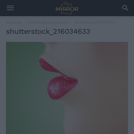
Kezdőlap
Szerelmünk kódja 8.rész
shutterstock_216034633
shutterstock_216034633