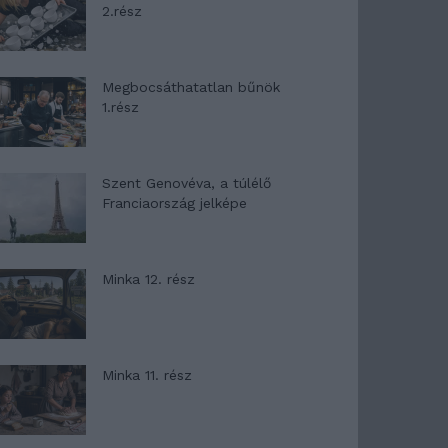
2.rész
Megbocsáthatatlan bűnök
1.rész
Szent Genovéva, a túlélő
Franciaország jelképe
Minka 12. rész
Minka 11. rész