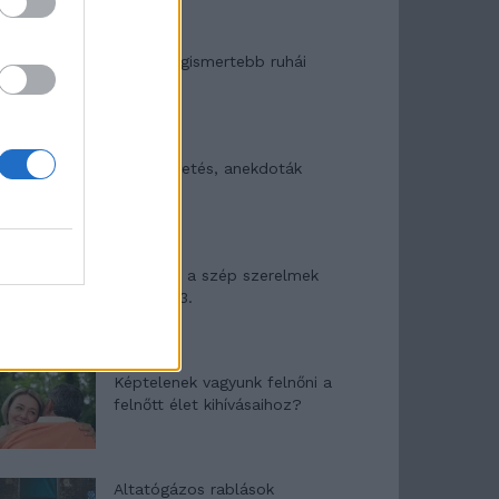
A világ legismertebb ruhái
Nyár, nevetés, anekdoták
Panna és a szép szerelmek
mítosza 3.
Képtelenek vagyunk felnőni a
felnőtt élet kihívásaihoz?
Altatógázos rablások