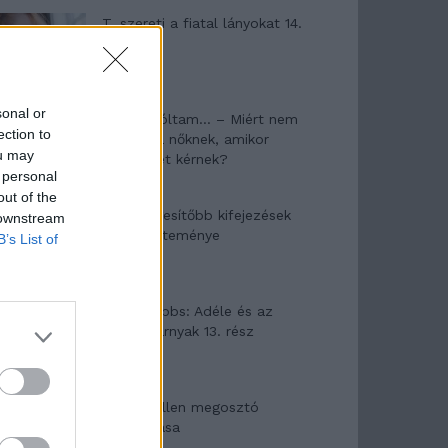
T. szereti a fiatal lányokat 14.
rész
sonal or
Pedig szóltam… – Miért nem
ection to
hiszünk a nőknek, amikor
ou may
segítséget kérnek?
 personal
out of the
A legidegesítőbb kifejezések
 downstream
laza gyűjteménye
B’s List of
Elyna Robbs: Adéle és az
örökölt árnyak 13. rész
Woody Allen megosztó
zsenialitása