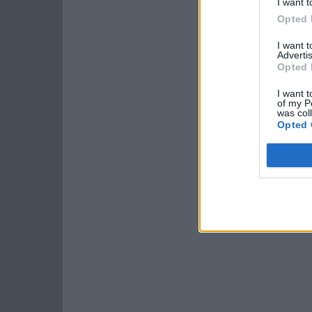
I want t
Opted 
I want 
Advertis
Opted 
I want t
of my P
was col
Opted 