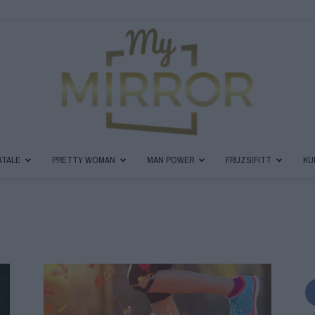
ATALE
PRETTY WOMAN
MAN POWER
FRUZSIFITT
KU
MyMirror
Magazin