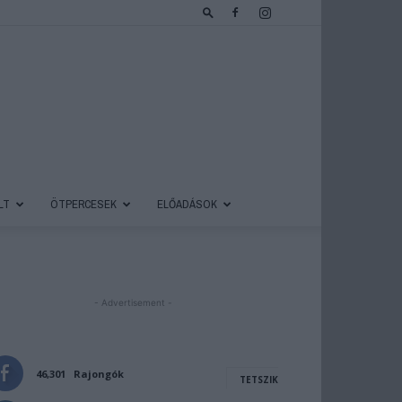
LT
ÖTPERCESEK
ELŐADÁSOK
- Advertisement -
46,301
Rajongók
TETSZIK