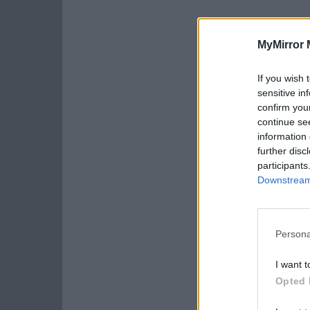
MyMirror 
If you wish 
sensitive in
confirm you
continue se
information 
further disc
participants
Downstream 
Persona
I want t
Opted 