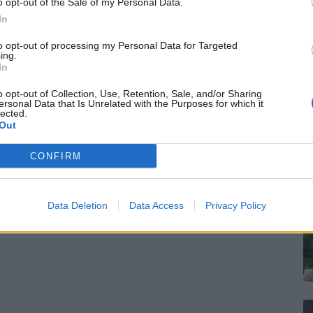
o opt-out of the Sale of my Personal Data.
In
to opt-out of processing my Personal Data for Targeted
ing.
In
o opt-out of Collection, Use, Retention, Sale, and/or Sharing
ersonal Data that Is Unrelated with the Purposes for which it
lected.
Out
CONFIRM
Data Deletion
Data Access
Privacy Policy