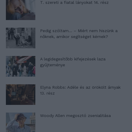
T. szereti a fiatal lányokat 14. rész
Pedig szóltam… – Miért nem hiszünk a
nőknek, amikor segítséget kérnek?
A legidegesítőbb kifejezések laza
gyűjteménye
Elyna Robbs: Adéle és az örökölt árnyak
13. rész
Woody Allen megosztó zsenialitása