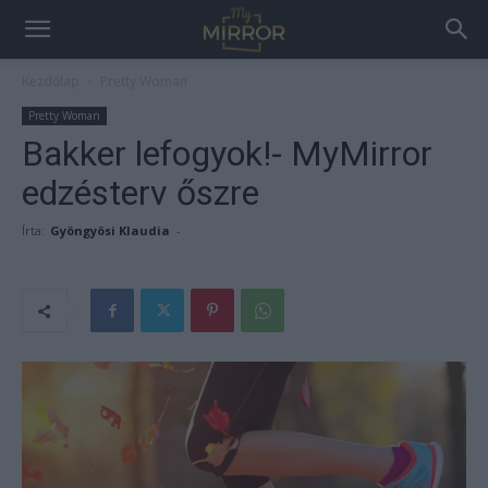
Kezdőlap
Pretty Woman
Pretty Woman
Bakker lefogyok!- MyMirror
edzésterv őszre
Írta:
Gyöngyösi Klaudia
-