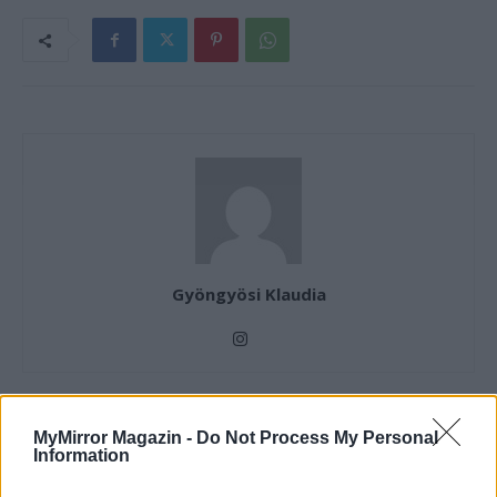
Gyöngyösi Klaudia
MyMirror Magazin -
Do Not Process My Personal
KAPCSOLÓDÓ CIKKEK
TÖBB A SZERZŐTŐL
Information