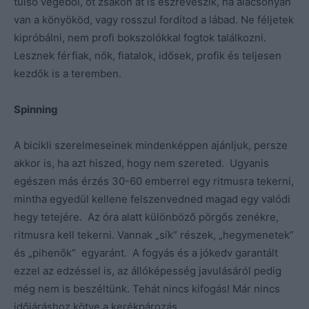
túlsó végéből, öt zsákon át is észreveszik, ha alacsonyan
van a könyököd, vagy rosszul fordítod a lábad. Ne féljetek
kipróbálni, nem profi bokszolókkal fogtok találkozni.
Lesznek férfiak, nők, fiatalok, idősek, profik és teljesen
kezdők is a teremben.
Spinning
A bicikli szerelmeseinek mindenképpen ajánljuk, persze
akkor is, ha azt hiszed, hogy nem szereted. Ugyanis
egészen más érzés 30-60 emberrel egy ritmusra tekerni,
mintha egyedül kellene felszenvedned magad egy valódi
hegy tetejére. Az óra alatt különböző pörgős zenékre,
ritmusra kell tekerni. Vannak „sík” részek, „hegymenetek”
és „pihenők” egyaránt. A fogyás és a jókedv garantált
ezzel az edzéssel is, az állóképesség javulásáról pedig
még nem is beszéltünk. Tehát nincs kifogás! Már nincs
időjáráshoz kötve a kerékpározás.