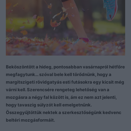
Beköszöntött a hideg, pontosabban vasárnapról hétfőre
megfagytunk… szóval bele kell törődnünk, hogy a
margitszigeti rövidgatyás esti futásokra egy kicsit még
várni kell. Szerencsére rengeteg lehetőség van a
mozgásra a négy fal között is, ám ez nem azt jelenti,
hogy tavaszig súlyzót kell emelgetnünk.
Összegyűjtöttük nektek a szerkesztőségünk kedvenc
beltéri mozgásformáit.