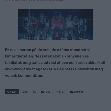
Ez csak három példa volt, de a téma mondhatni
kimeríthetetlen. Nézzetek szét a környéken és
találjátok meg azt az edzést ahova nem erőszakkal kell
elvonszoljátok magatokat. Na és persze osszátok meg
velünk kommentben.
CÍMKÉK
box
fit
fitness
mirror
mymirror