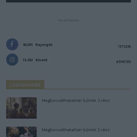
- Advertisement -
46,301
Rajongók
TETSZIK
13,262
Követő
KÖVETÉS
LEGFRISSEBB
Megbocsáthatatlan bűnök 3.rész
Megbocsáthatatlan bűnök 2.rész