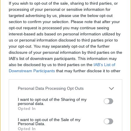
Miért veszekednek a párok a
If you wish to opt-out of the sale, sharing to third parties, or
strandon?
processing of your personal or sensitive information for
targeted advertising by us, please use the below opt-out
section to confirm your selection. Please note that after your
opt-out request is processed you may continue seeing
Christina Applegate küzdelme a
interest-based ads based on personal information utilized by
szklerózis multiplexszel
us or personal information disclosed to third parties prior to
your opt-out. You may separately opt-out of the further
disclosure of your personal information by third parties on the
Milyen volt a valódi Alain Delon?
IAB’s list of downstream participants. This information may
also be disclosed by us to third parties on the
IAB’s List of
Downstream Participants
that may further disclose it to other
third parties.
Personal Data Processing Opt Outs
I want to opt-out of the Sharing of my
personal data.
HOZZÁSZÓLOK A CIKKHEZ
Opted In
I want to opt-out of the Sale of my
Personal Data.
Opted In