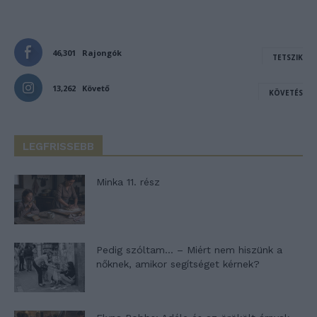
46,301
Rajongók
TETSZIK
13,262
Követő
KÖVETÉS
LEGFRISSEBB
Minka 11. rész
Pedig szóltam… – Miért nem hiszünk a
nőknek, amikor segítséget kérnek?