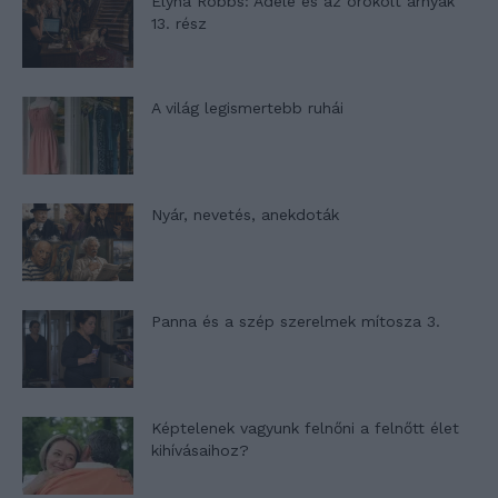
Elyna Robbs: Adéle és az örökölt árnyak
13. rész
A világ legismertebb ruhái
Nyár, nevetés, anekdoták
Panna és a szép szerelmek mítosza 3.
Képtelenek vagyunk felnőni a felnőtt élet
kihívásaihoz?