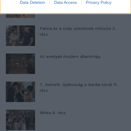
A családok, akik soha nem hagyták abba
Data Deletion
Data Access
Privacy Policy
várakozást – Ha egy...
Panna és a szép szerelmek mítosza 2.
rész
Az ereklyék modern dilemmája
T. Barnett: Gyilkosság a Garda-tónál 11.
rész
Minka 8. rész