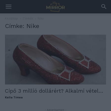
Kezdőlap
Címkék
Nike
Címke: Nike
Cipő 3 millió dollárért? Alkalmi vétel…
Kalla Tímea
- Advertisement -