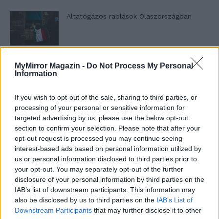
Altatógázos rablások Olaszországban
A kislány, akit nem védett meg senki –
MyMirror Magazin -
Do Not Process My Personal
Lyhanna története
Information
If you wish to opt-out of the sale, sharing to third parties, or
processing of your personal or sensitive information for
T. Barnett: Gyilkosság a Garda-tónál 12.
targeted advertising by us, please use the below opt-out
rész
section to confirm your selection. Please note that after your
opt-out request is processed you may continue seeing
interest-based ads based on personal information utilized by
T. szereti a fiatal lányokat 13. rész
us or personal information disclosed to third parties prior to
your opt-out. You may separately opt-out of the further
disclosure of your personal information by third parties on the
IAB’s list of downstream participants. This information may
also be disclosed by us to third parties on the
IAB’s List of
Minka 10. rész
Downstream Participants
that may further disclose it to other